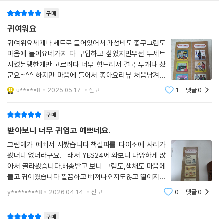
구매
귀여워요
귀여워요세개나 세트로 들어있어서 가성비도 좋구그림도
마음에 들어요네가지 다 구입하고 싶었지만우선 두세트
시켰눈뎅한개만 고르려다 너무 힘드러서 결국 두개나 샀
군요~^^ 하지만 마음에 들어서 좋아요리뷰 처음남겨보
는 중..이번에 책주문하면서 문구류 몇가지 같이 주문했는
u*****8
2025.05.17.
신고
1
댓글
0
데제일 맘에 듭니당
구매
받아보니 너무 귀엽고 예쁘네요.
그림체가 예뻐서 사봤습니다.책갈피를 다이소에 사러가
봤더니 없더라구요.그래서 YES24에 와보니 다양하게 많
아서 골라봤습니다.배송받고 보니 그림도,색채도 마음에
들고 귀여웠습니다.깔끔하고 삐져나오지도않고 떨어지지
도 않고아이디어가 좋은 상품인것같아요.
y********8
2026.04.14.
신고
0
댓글
0
구매