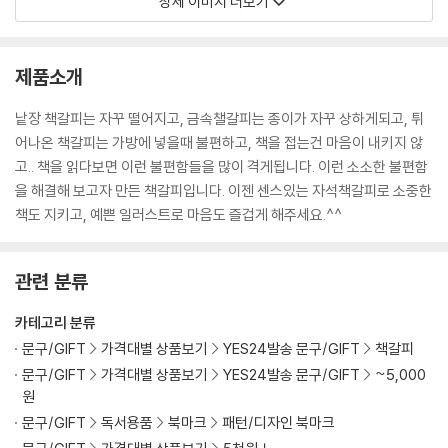
상세 이미지 더보기
제품소개
낱장 책갈피는 자꾸 떨어지고, 금속챌갈피는 종이가 자꾸 상하게되고, 튀
어나온 책갈피는 가방에 넣을때 불편하고, 책을 접는건 마음이 내키지 않
고.. 책을 읽다보면 이런 불편함들을 많이 격게됩니다. 이런 소소한 불편함
을 해결해 보고자 만든 책갈피입니다. 이젠 센스있는 자석책갈피로 소중한
책도 지키고, 예쁜 일러스트로 마음도 즐겁게 해주세요.^^
관련 분류
카테고리 분류
문구/GIFT
가격대별 상품보기
YES24발송 문구/GIFT
책갈피
문구/GIFT
가격대별 상품보기
YES24발송 문구/GIFT
~5,000
원
문구/GIFT
독서용품
북마크
패턴/디자인 북마크