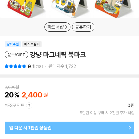
1
/
7
파트너샵
공유하기
강력추천
베스트셀러
강냥 마그네틱 북마크
문구/GIFT
9.1
판매지수
1,722
18
3,000
원
20
2,400
YES포인트
0원
5만원 이상 구매 시 2천원 추가 적립
앱 다운 시 1천원 상품권