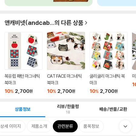
앤캐비넷(andcab...
의 다른 상품
북유럽 패턴 마그네틱
CAT FACE 마그네틱
굴리굴리 마그네틱 북
미
북마크
북마크
마크
1
10
2,700
10
2,700
10
2,700
%
%
%
원
원
원
리뷰/한줄평
상품정보
배송/반품/교환
18
상세 이미지
제품소개
관련분류
품목정보