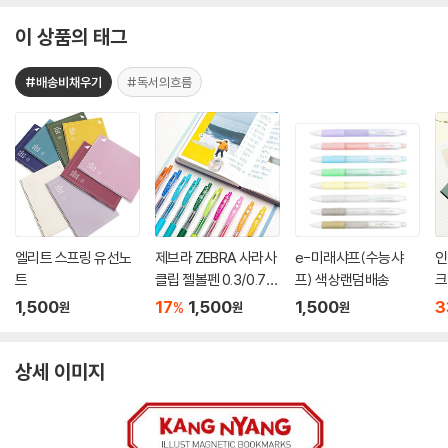
이 상품의 태그
#배송비채우기
#독서의흐름
엘리트 스프링 유선노
제브라 ZEBRA 사라사
e-미래샤프(수능샤
인
트
클립 젤볼펜 0.3/0.7m
프) 색상랜덤배송
크
m
1,500
17
1,500
1,500
3
%
원
원
원
상세 이미지