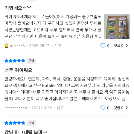
귀엽네요~^^
귀여워요세개나 세트로 들어있어서 가성비도 좋구그림도
마음에 들어요네가지 다 구입하고 싶었지만우선 두세트
시켰눈뎅한개만 고르려다 너무 힘드러서 결국 두개나 샀
군요~^^ 하지만 마음에 들어서 좋아요리뷰 처음남겨보
는 중..이번에 책주문하면서 문구류 몇가지 같이 주문했는
u*****8
2025.05.17.
신고
0
댓글
0
데제일 맘에 듭니당
구매
너무 귀여워요
안녕하세요!! 인문학, 과학, 역사, 환경, 운동을 사랑하고 육체적, 정신적
으로 섹시해지고 싶은 Fataler 입니다! 그럼 지금부터 책 리뷰를 시작하겠
습니다~ 아따마 너무 귀엽고 아기자기하고 너무나 좋네요 책 읽고 꽂아놓
을 때 마다 기분이 너무 좋아집니다!!! 얼른 구매하세여!!! 이상으로 글을
마치겠습니다. 읽어주셔서 너무너무 감사합니다. 좋은 하루 되세요 :)
r*********d
2021.03.25.
신고
0
댓글
0
구매
강냥 마그네틱 북마크