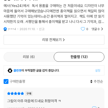
예사(Yes24)에서 독서 용품을 구매하는 건 처음이네요..디자인이 너무
마음에 들어서 구매해보았습니다예전엔 종이책을 읽으면서 책갈피 많이
사용했던 기억이 있는데어느순간 종이책과 멀어지고.. 책도 아예 안 읽기
시작한지 오래...서평단을 통해서 종이책을 받고 나니 다시 그 기억과, 감성
과, 종이책이 선사하는 기쁨에 행복감을 찾던 요즘입니다책에 있는 문구
t***4
2020.11.10.
신고
0
댓글
0
에 줄을 친다던가 하
리뷰 전체보기
리뷰
6
한줄평
12
클린봇
이 부적절한 글을 감지 중입니다.
설정
구매한줄평
추천순
구매
그림이 아주 마음에 드네요.취향저격 ㅋ