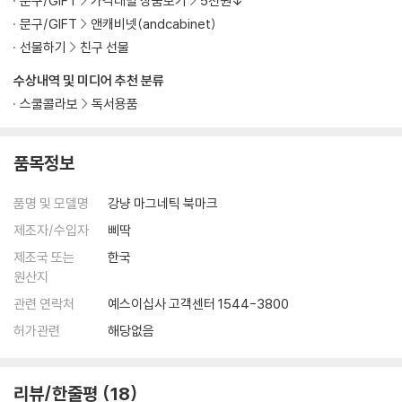
문구/GIFT
가격대별 상품보기
5천원↓
문구/GIFT
앤캐비넷(andcabinet)
선물하기
친구 선물
수상내역 및 미디어 추천 분류
스쿨콜라보
독서용품
품목정보
품명 및 모델명
강냥 마그네틱 북마크
제조자/수입자
삐딱
제조국 또는
한국
원산지
관련 연락처
예스이십사 고객센터 1544-3800
허가관련
해당없음
리뷰/한줄평
18