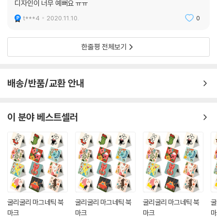
디자인이 너무 예뻐요 ㅠㅠ
t***4
2020.11.10.
0
한줄평 전체보기
배송/반품/교환 안내
이 분야 베스트셀러
굴리굴리 마그네틱 북
굴리굴리 마그네틱 북
굴리굴리 마그네틱 북
굴
마크
마크
마크
마