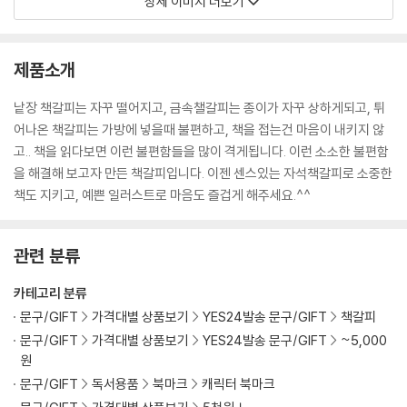
상세 이미지 더보기
제품소개
낱장 책갈피는 자꾸 떨어지고, 금속챌갈피는 종이가 자꾸 상하게되고, 튀
어나온 책갈피는 가방에 넣을때 불편하고, 책을 접는건 마음이 내키지 않
고.. 책을 읽다보면 이런 불편함들을 많이 격게됩니다. 이런 소소한 불편함
을 해결해 보고자 만든 책갈피입니다. 이젠 센스있는 자석책갈피로 소중한
책도 지키고, 예쁜 일러스트로 마음도 즐겁게 해주세요.^^
관련 분류
카테고리 분류
문구/GIFT
가격대별 상품보기
YES24발송 문구/GIFT
책갈피
문구/GIFT
가격대별 상품보기
YES24발송 문구/GIFT
~5,000
원
문구/GIFT
독서용품
북마크
캐릭터 북마크