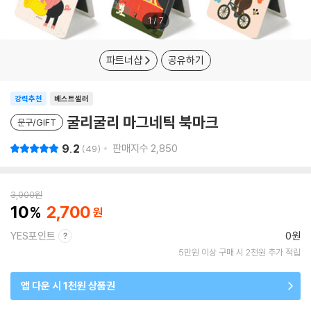
1
/
7
파트너샵
공유하기
강력추천
베스트셀러
굴리굴리 마그네틱 북마크
문구/GIFT
9.2
판매지수
2,850
49
3,000
원
10
2,700
YES포인트
0원
5만원 이상 구매 시 2천원 추가 적립
앱 다운 시 1천원 상품권