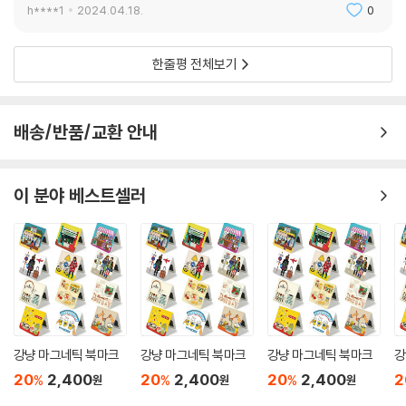
h****1
2024.04.18.
0
한줄평 전체보기
배송/반품/교환 안내
이 분야 베스트셀러
강냥 마그네틱 북마크
강냥 마그네틱 북마크
강냥 마그네틱 북마크
강
20
2,400
20
2,400
20
2,400
2
%
%
%
원
원
원