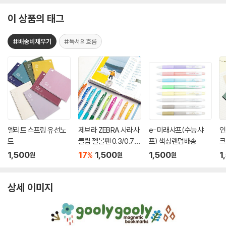
이 상품의 태그
#배송비채우기
#독서의흐름
엘리트 스프링 유선노
제브라 ZEBRA 사라사
e-미래샤프(수능샤
인
트
클립 젤볼펜 0.3/0.7m
프) 색상랜덤배송
크
m
1,500
17
1,500
1,500
1
%
원
원
원
상세 이미지