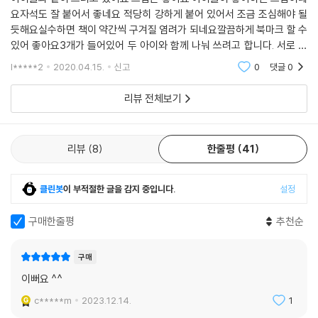
요자석도 잘 붙어서 좋네요 적당히 강하게 붙어 있어서 조금 조심해야 될
듯해요실수하면 책이 약간씩 구겨질 염려가 되네요깔끔하게 북마크 할 수
있어 좋아요3개가 들어있어 두 아이와 함께 나눠 쓰려고 합니다. 서로 마
음에 드는 것을 고른다고 하네요종이 질은 적당히 도톰해서 쉽게 구겨지진
l*****2
2020.04.15.
신고
0
댓글
0
않을 것 같아요
리뷰 전체보기
리뷰
8
한줄평
41
클린봇
이 부적절한 글을 감지 중입니다.
설정
구매한줄평
추천순
구매
이뻐요 ^^
c*****m
2023.12.14.
1