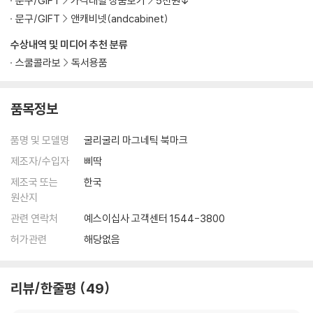
문구/GIFT
가격대별 상품보기
5천원↓
문구/GIFT
앤캐비넷(andcabinet)
수상내역 및 미디어 추천 분류
스쿨콜라보
독서용품
품목정보
품명 및 모델명
굴리굴리 마그네틱 북마크
제조자/수입자
삐딱
제조국 또는
한국
원산지
관련 연락처
예스이십사 고객센터 1544-3800
허가관련
해당없음
리뷰/한줄평
49