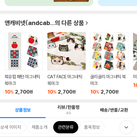
앤캐비넷(andcab...
의 다른 상품
북유럽 패턴 마그네틱
CAT FACE 마그네틱
굴리굴리 마그네틱 북
미
북마크
북마크
마크
1
10
2,700
10
2,700
10
2,700
%
%
%
원
원
원
리뷰/한줄평
상품정보
배송/반품/교환
49
상세 이미지
제품소개
관련분류
품목정보