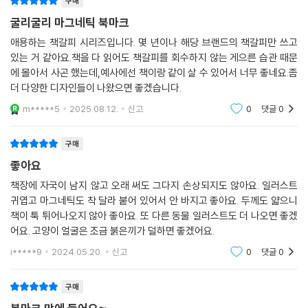
구매
굴리굴리 마그네틱 북마크
애용하는 책갈피 시리즈입니다. 몇 년이나 해당 브랜드의 책갈피만 쓰고
있는 거 같아요.책을 다 읽어도 책갈피를 회수하지 않는 게으른 습관 때문
에 몰아서 사곤 했는데,예사에선 책이랑 같이 살 수 있어서 너무 좋네요.좀
더 다양한 디자인들이 나왔으면 좋겠습니다.
m*****5
2025.08.12.
신고
0
댓글
0
구매
좋아요
책장에 자국이 남지 않고 오래 써도 그다지 손상되지도 않아요. 일러스트
귀엽고 마그네틱도 착 달라 붙어 있어서 안 바지고 좋아요. 두께도 얇으니
책이 툭 튀어나오지 않아 좋아요. 또 다른 동물 일러스트도 더 나오면 좋겠
어요. 고양이 얼굴은 조금 붉은끼가 덜하면 좋겠어요.
i*****9
2024.05.20.
신고
0
댓글
0
구매