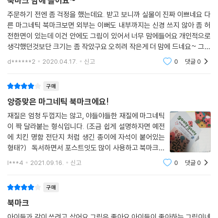
북마크 맘에 들어요~
주문하기 전엔 좀 걱정을 했는데요. 받고 보니까 실물이 진짜 이쁘네요 다
른 마그네틱 북마크보면 외부는 이뻐도 내부까지는 신경 쓰지 않아 좀 허
전한면이 있는데 이건 안에도 그림이 있어서 너무 맘에들어요 개인적으로
생각했던것보단 크기는 좀 작았구요 오히려 작은게 더 맘에 드네요~ 그리
고 북마크 기능도 충실해서 책종이 손상도 없고 좋아요~ 단점이라면 재질
d******2
2020.04.17.
신고
0
댓글
0
이 종이라서 오래
구매
앙증맞은 마그네틱 북마크에요!
재질은 엄청 두껍지는 않고, 야들야들한 재질에 마그네틱
이 짝 달라붙는 형식입니다. (조금 쉽게 설명하자면 예전
에 치킨 명함 전단지 처럼 생긴 종이에 자석이 붙어있는
형태?) 독서하면서 포스트잇도 많이 사용하고 북마크도
사용하는데... 앙증 맞고 예뻐보여 구매했는데 만족합니
l***4
2021.09.16.
신고
0
댓글
0
다. (전적으로 개인취향) 가장 기억하고 싶은 부분이나 특
별히 확인해야할 부분들에 유용하게 사
구매
북마크
아이들과 같이 쓰려고 샀어요 그림은 좋아요 아이들이 좋아하는 그림이네