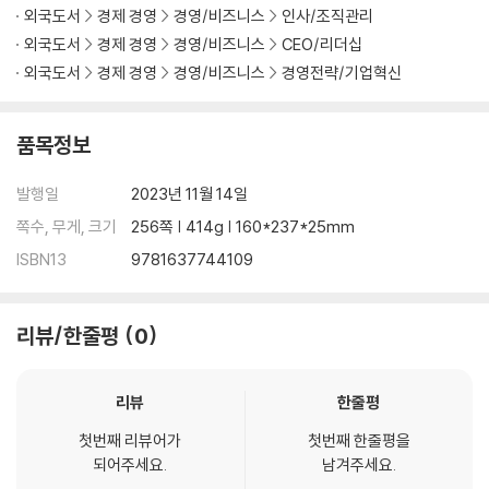
외국도서
경제 경영
경영/비즈니스
인사/조직관리
In Her Own Voice outlines how readers can overcome these o
외국도서
경제 경영
경영/비즈니스
CEO/리더십
bstacles, with key competencies and action steps such as qui
외국도서
경제 경영
경영/비즈니스
경영전략/기업혁신
eting your inner critic, discarding biases, building confidence,
gaining clarity about the future, and more. Supported by data
품목정보
and infused with compelling real-life stories, it’s a blueprint fo
r helping readers identify, measure, and conquer what’s holdin
발행일
2023년 11월 14일
g women back at any stage of their careers.
쪽수, 무게, 크기
256쪽 | 414g | 160*237*25mm
ISBN13
9781637744109
리뷰/한줄평
0
리뷰
한줄평
첫번째 리뷰어가
첫번째 한줄평을
되어주세요.
남겨주세요.