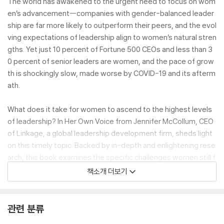
The world has awakened to the urgent need to focus on wom
en’s advancement--companies with gender-balanced leader
ship are far more likely to outperform their peers, and the evol
ving expectations of leadership align to women’s natural stren
gths. Yet just 10 percent of Fortune 500 CEOs and less than 3
0 percent of senior leaders are women, and the pace of grow
th is shockingly slow, made worse by COVID-19 and its afterm
ath.
What does it take for women to ascend to the highest levels
of leadership? In Her Own Voice from Jennifer McCollum, CEO
of Linkage, a global leadership development firm, sheds light
on this timely topic. Backed by in-depth and enlightening rese
arch, this book examines the specific challenges women still f
ace in the workplace. Whether we’re contending with our own
책소개 더보기
inner critic, being expected to prove our value time and again,
or navigating the often-intimidating world of negotiating for o
urselves, women today still have unique obstacles as we adv
관련 분류
ance our careers--but they need not become roadblocks.