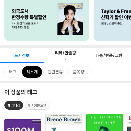
리뷰/한줄평
도서정보
배송/반품/교환
0
태그
책소개
관련분류
품목정보
이 상품의 태그
#리더십
#여성롤모델