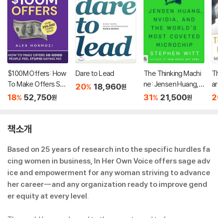
$100M Offers: How
Dare to Lead
The Thinking Machi
T
To Make Offers So
ne: Jensen Huang, N
ar
20
18,960
%
원
Good People Feel S
vidia, and the Worl
o
18
52,750
31
21,500
2
%
%
원
원
tupid Saying No
d's Most Coveted
hi
Microchip
책소개
Based on 25 years of research into the specific hurdles fa
cing women in business, In Her Own Voice offers sage adv
ice and empowerment for any woman striving to advance
her career--and any organization ready to improve gend
er equity at every level.