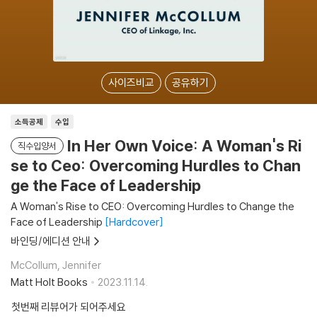
사이즈비교
공유하기
소득공제
수입
In Her Own Voice: A Woman's Ri
직수입양서
se to Ceo: Overcoming Hurdles to Chan
ge the Face of Leadership
A Woman's Rise to CEO: Overcoming Hurdles to Change the
Face of Leadership
Hardcover
바인딩/에디션 안내
McCollum, Jennifer
Matt Holt Books
2023.11.14.
첫번째 리뷰어가 되어주세요