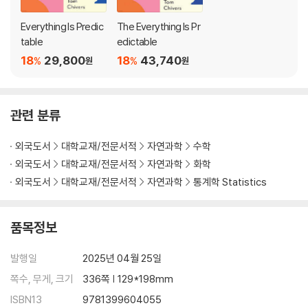
Everything Is Predic
The Everything Is Pr
table
edictable
18
29,800
18
43,740
%
%
원
원
관련 분류
외국도서
대학교재/전문서적
자연과학
수학
외국도서
대학교재/전문서적
자연과학
화학
외국도서
대학교재/전문서적
자연과학
통계학 Statistics
품목정보
발행일
2025년 04월 25일
쪽수, 무게, 크기
336쪽 | 129*198mm
ISBN13
9781399604055