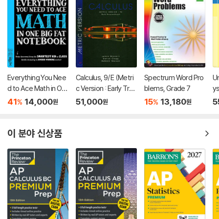
Everything You Nee
Calculus, 9/E (Metri
Spectrum Word Pro
U
d to Ace Math in On
c Version : Early Tran
blems, Grade 7
ys
e Big Fat Notebook
scendentals)
41
14,000
51,000
15
13,180
5
%
%
원
원
원
이 분야 신상품