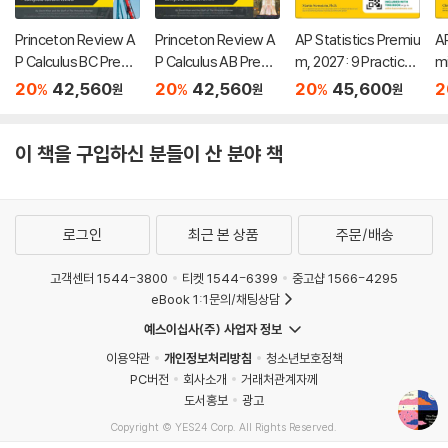
Princeton Review A
Princeton Review A
AP Statistics Premiu
AP
P Calculus BC Premi
P Calculus AB Premi
m, 2027: 9 Practice
m
um Prep, 13th Editio
um Prep, 13th Editio
Tests + Comprehe
oo
20
42,560
20
42,560
20
45,600
2
%
%
%
원
원
원
n: 5 Practice Tests
n: 8 Practice Tests
nsive Review + Onli
T
+ Digital Practice On
+ Digital Practice On
ne Practice
ns
line + Content Revie
line + Content Revie
ne
이 책을 구입하신 분들이 산 분야 책
w
w
로그인
최근 본 상품
주문/배송
고객센터 1544-3800
티켓 1544-6399
중고샵 1566-4295
eBook 1:1문의/채팅상담
예스이십사(주) 사업자 정보
이용약관
개인정보처리방침
청소년보호정책
PC버전
회사소개
거래처관계자께
도서홍보
광고
Copyright © YES24 Corp. All Rights Reserved.
MATOM15