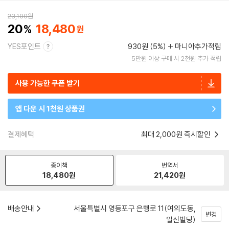
23,100
원
20
18,480
YES포인트
930원 (5%)
마니아추가적립
5만원 이상 구매 시 2천원 추가 적립
사용 가능한 쿠폰 받기
앱 다운 시 1천원 상품권
결제혜택
최대 2,000원 즉시할인
종이책
번역서
18,480
원
21,420
원
배송안내
서울특별시 영등포구 은행로 11(여의도동,
변경
일신빌딩)