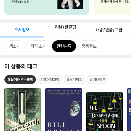
리뷰/한줄평
도서정보
배송/반품/교환
0
책소개
저자 소개
관련분류
품목정보
이 상품의 태그
#쉽게배우는과학
#데이터과학
#통계학과
#미래예측