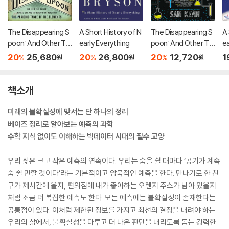
The Disappearing S
A Short History of N
The Disappearing S
A 
poon: And Other Tru
early Everything
poon: And Other Tru
ea
e Tales of Madness,
e Tales of Rivalry, A
20
25,680
20
26,800
20
12,720
1
%
%
%
원
원
원
Love, and the Histor
dventure, and the Hi
y of the World from
story of the World fr
the Periodic Table o
om the Periodic Tab
책소개
f the Elements
le of the Elements
미래의 불확실성에 맞서는 단 하나의 정리
베이즈 정리로 알아보는 예측의 과학
수학 지식 없이도 이해하는 빅데이터 시대의 필수 교양
우리 삶은 크고 작은 예측의 연속이다. 우리는 숨을 쉴 때마다 ‘공기가 계속
숨 쉴 만할 것이다’라는 기본적이고 암묵적인 예측을 한다. 만나기로 한 친
구가 제시간에 올지, 편의점에 내가 좋아하는 오렌지 주스가 남아 있을지
처럼 조금 더 복잡한 예측도 한다. 모든 예측에는 불확실성이 존재한다는
공통점이 있다. 이처럼 제한된 정보를 가지고 최선의 결정을 내려야 하는
우리의 삶에서, 불확실성을 다루고 더 나은 판단을 내리도록 돕는 강력한