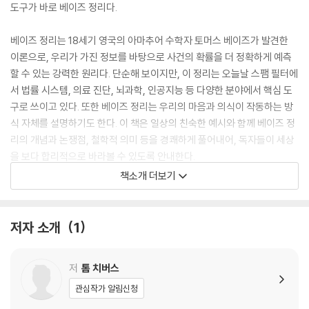
도구가 바로 베이즈 정리다.
베이즈 정리는 18세기 영국의 아마추어 수학자 토머스 베이즈가 발견한
이론으로, 우리가 가진 정보를 바탕으로 사건의 확률을 더 정확하게 예측
할 수 있는 강력한 원리다. 단순해 보이지만, 이 정리는 오늘날 스팸 필터에
서 법률 시스템, 의료 진단, 뇌과학, 인공지능 등 다양한 분야에서 핵심 도
구로 쓰이고 있다. 또한 베이즈 정리는 우리의 마음과 의식이 작동하는 방
식 자체를 설명하기도 한다. 이 책은 일상의 친숙한 예시와 함께 베이즈 정
리의 개념과 논쟁점, 철학적 의미 등을 경쾌하게 풀어내어, 독자들이 세상
을 보다 합리적으로 바라볼 수 있도록 안내한다.
책소개 더보기
SHORTLISTED FOR THE ROYAL SOCIETY TRIVEDI SCIENCE BO
OK PRIZE 2024'Fascinating, witty and perspective-shifting . . .
저자 소개
1
I finished it not only better informed about a captivating branc
h of mathematics, but with an invigorating sense of greater p
저
톰 치버스
urchase on the world' OLIVER BURKEMANThomas Bayes was
an eighteenth-century Presbyterian minister and amateur ma
관심작가 알림신청
thematician whose obscure life belied the profound impact of