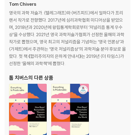
Tom Chivers
his work. Fusing biography, razor-sharp science communicati
on and intellectual history, Everything Is Predictable is a captiv
영국의 과학 저술가. 〈텔레그래프〉와 〈버즈피드〉에서 일하다가 프리
ating tour of Bayes' theorem and its impact on modern life. Fr
랜서 작가로 전향했다. 2017년에 심리과학협회 미디어상을 받았으
om medical testing to artificial intelligence, Tom Chivers show
며, 2018년과 2020년에 왕립통계학회로부터 ‘저널리즘 통계 우수
s how a single compelling idea can have far-reaching consequ
상’을 수상했다. 2021년 영국 과학저술가협회가 선정한 올해의 과학
ences.
작가로 뽑혔으며, 영국 최고의 저널리즘을 기념하는 ‘영국 언론상’과
〈가제트〉에서 주관하는 ‘영국 저널리즘상’의 과학저술 분야 후보로 올
랐다. 첫 책 《합리주의자의 은하계 안내서》는 2019년 〈더 타임스〉가
선정한 ‘올해의 과학책’에 뽑혔다.
톰 치버스
의 다른 상품