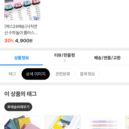
[예스24배송]사칙연
산 수학놀이 롤러스탬
프
30
4,900
%
원
리뷰/한줄평
상품정보
배송/반품/교환
3
태그
상세 이미지
관련분류
품목정보
이 상품의 태그
#배송비채우기