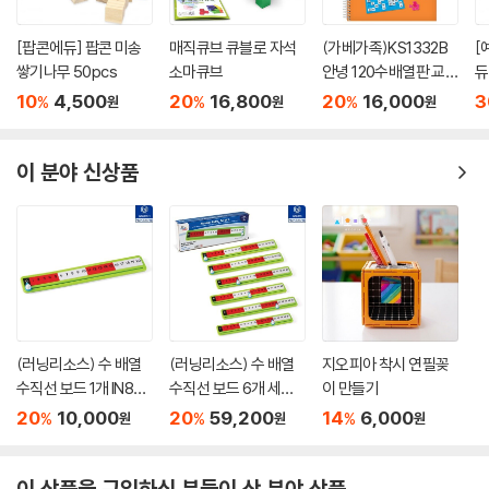
[팝콘에듀] 팝콘 미송
매직큐브 큐블로 자석
(가베가족)KS1332B
[
쌓기나무 50pcs
소마큐브
안녕 120수배열판 교
듀
재
(
10
4,500
20
16,800
20
16,000
3
%
%
%
원
원
원
이 분야 신상품
(러닝리소스) 수 배열
(러닝리소스) 수 배열
지오피아 착시 연필꽂
수직선 보드 1개 IN868
수직선 보드 6개 세트 I
이 만들기
85-1
N86885
20
10,000
20
59,200
14
6,000
%
%
%
원
원
원
이 상품을 구입하신 분들이 산 분야 상품