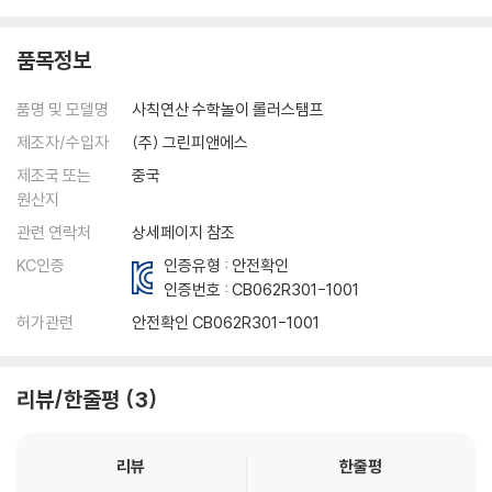
품목정보
품명 및 모델명
사칙연산 수학놀이 롤러스탬프
제조자/수입자
(주) 그린피앤에스
제조국 또는
중국
원산지
관련 연락처
상세페이지 참조
KC인증
인증유형 : 안전확인
인증번호 :
CB062R301-1001
허가관련
안전확인 CB062R301-1001
리뷰/한줄평
3
리뷰
한줄평