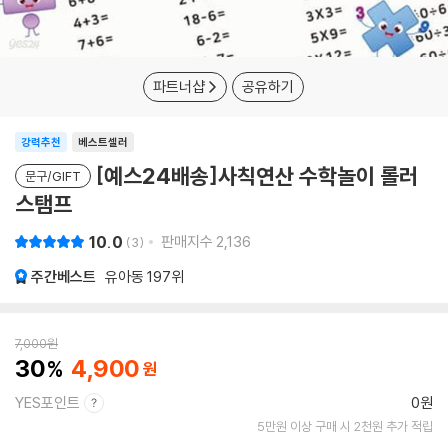
파트너샵
공유하기
강력추천
베스트셀러
[예스24배송]사칙연산 수학놀이 롤러
문구/GIFT
스탬프
10.0
판매지수
2,136
3
주간베스트
유아동
197위
7,000
원
30
4,900
YES포인트
0원
5만원 이상 구매 시 2천원 추가 적립