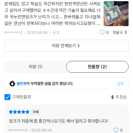
문제집도 있고 학습도 하긴하지만 한번씩연산만 시켜보
고 싶어서 구매했어요 ㅎㅎ근데 약간 기술이 필요해요 너
무 꾹누르면잉크가 난리가 나고… 한바퀴돌고 지나몀똑
같은 연산이 반복되다보니 여러번 찍어보시고요령이 필
요해요 잉크가 은근 흥건하니 조심!
t*******3
2025.08.06.
신고
0
댓글
0
리뷰 전체보기
리뷰
1
한줄평
2
클린봇
이 부적절한 글을 감지 중입니다.
설정
구매한줄평
추천순
구매
잉크가 처음에 좀 흥건히나오기도 해서 말리고 줘야합니다!
t*******3
2025.08.06.
0