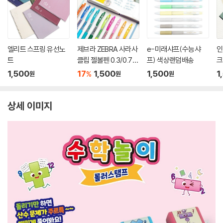
엘리트 스프링 유선노
제브라 ZEBRA 사라사
e-미래샤프(수능샤
인
트
클립 젤볼펜 0.3/0.7m
프) 색상랜덤배송
크
m
1,500
17
1,500
1,500
1
%
원
원
원
상세 이미지