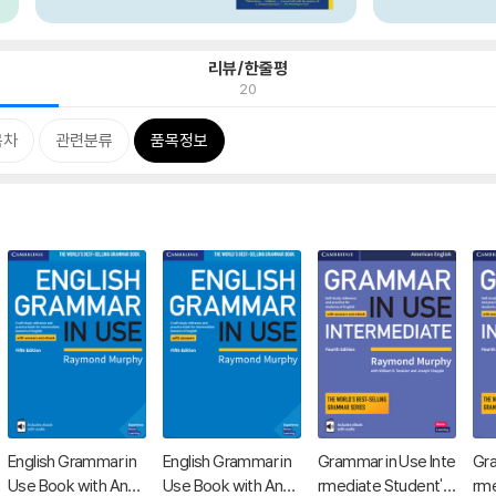
리뷰/한줄평
20
목차
관련분류
품목정보
English Grammar in
English Grammar in
Grammar in Use Inte
Gra
Use Book with Ans
Use Book with Ans
rmediate Student's
rme