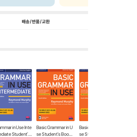
배송/반품/교환
mmar in Use Inte
Basic Grammar in U
Basic Grammar in U
Essenti
diate Student's
se Student's Book
se Student's Book
n Use 