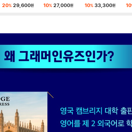
wers and Interactiv
wers
Book with Answers
Bo
20
29,600
10
27,000
10
33,300
10
%
%
%
원
원
원
e eBook, 5/E
and Interactive eBo
ok