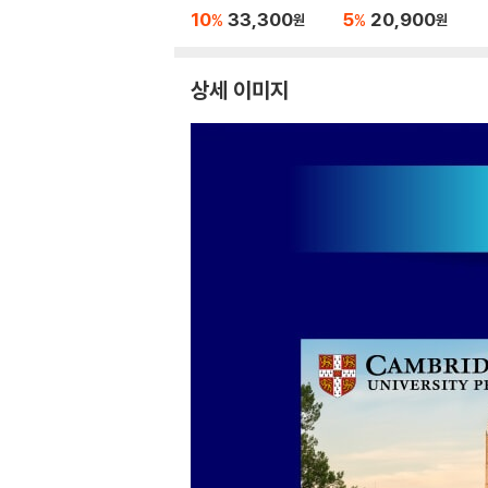
nswers and eBook
Exercises Book with
10
33,300
5
20,900
%
%
원
원
and Online Test, 4/E
Answers: To Acco
mpany English Gra
mmar in Use Fifth Ed
상세 이미지
ition