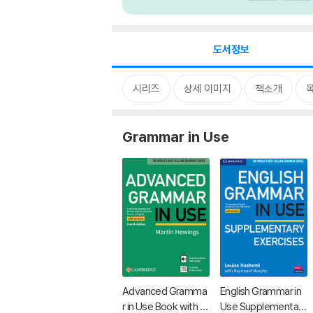
도서정보
시리즈
상세 이미지
책소개
Grammar in Use
Advanced Gramma
English Grammar in
r in Use Book with A
Use Supplementary