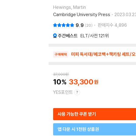
Hewings, Martin
Cambridge University Press
2023.03.23
9.9
판매지수
4,896
20
주간베스트
ELT/사전
121위
미피 독서대/에코백+책키링 세트/오
구매혜택
37,000
원
10
33,300
YES포인트
사용 가능한 쿠폰 받기
앱 다운 시 1천원 상품권