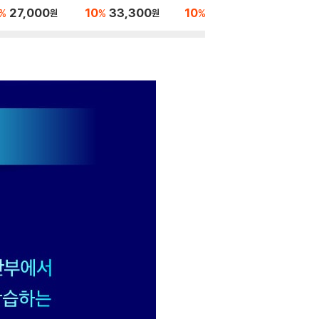
ok with Answers
with Answers and In
with Answers
ry Exer
27,000
10
33,300
10
27,000
10
1
%
%
%
%
원
원
원
teractive eBook, 4/
ompany 
E
rammar 
h Editio