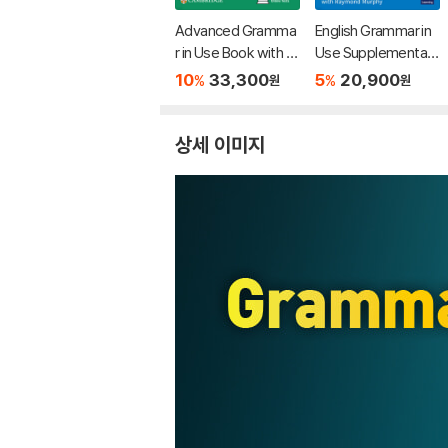
Advanced Gramma
English Grammar in
r in Use Book with A
Use Supplementary
nswers and eBook
Exercises Book with
10
33,300
5
20,900
%
%
원
원
and Online Test, 4/E
Answers: To Acco
mpany English Gra
mmar in Use Fifth Ed
상세 이미지
ition