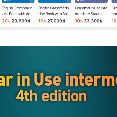
English Grammar in
English Grammar in
Grammar in Use Inte
Gra
Use Book with Ans
Use Book with Ans
rmediate Student's
rme
wers and Interactiv
wers
Book with Answers
Bo
20
29,600
10
27,000
10
33,300
10
%
%
%
원
원
원
e eBook, 5/E
and Interactive eBo
ok