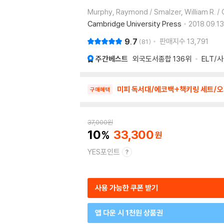
Murphy, Raymond / Smalzer, William R. /
Cambridge University Press
2018.09.13
9.7
판매지수
13,791
81
주간베스트
외국도서종합
136위
ELT/
미피 독서대/에코백+책키링 세트/오
구매혜택
37,000
원
10
33,300
YES포인트
사용 가능한 쿠폰 받기
앱 다운 시 1천원 상품권