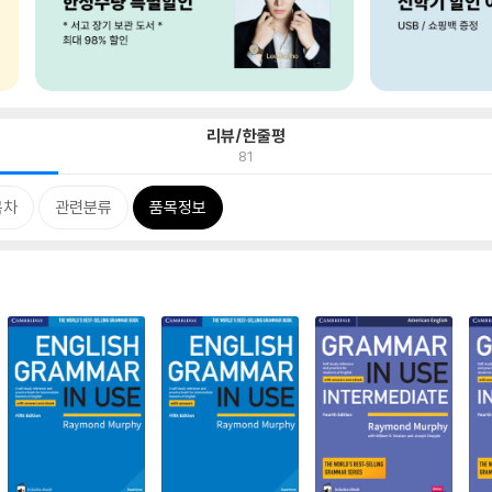
리뷰/한줄평
81
목차
관련분류
품목정보