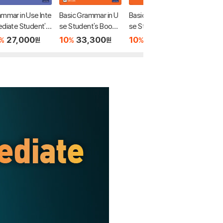
mmar in Use Inte
Basic Grammar in U
Basic Grammar in U
Essenti
diate Student's
se Student's Book
se Student's Book
n Use 
ok with Answers
with Answers and In
with Answers
ry Exer
27,000
10
33,300
10
27,000
10
1
%
%
%
%
원
원
원
teractive eBook, 4/
ompany 
E
rammar 
h Editio