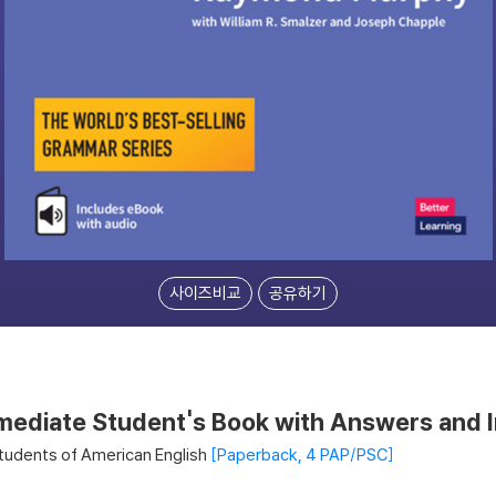
사이즈비교
공유하기
mediate Student's Book with Answers and I
tudents of American English
Paperback, 4 PAP/PSC