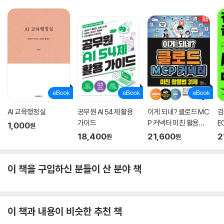
AI 교육행정실
공무원 AI 54제 활용
이게 되네? 클로드 MC
검
가이드
P 커넥터 미친 활용법
E
1,000
원
31제
18,400
21,600
2
원
원
이 책을 구입하신 분들이 산 분야 책
이 책과 내용이 비슷한 추천 책