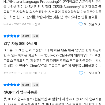
NLP(Natural Language Processing)이 본격적으로 AI분야에서 두각
___결과가 만족스럽지 않을 때는 ‘정확하게’ 요구하자
을 나타낸 것이 4-5년은 된 것 같다. 자동화(Autonomy)를 지향하고 궁
20. 날짜 형식 통일하기
극적으로 사람처럼 의사결정하는 시스템이 공상영화처럼 가능할까? AI를
___날짜가 완전 제멋대로다
연구하는 친구가 판례를 학습시키는 것을 본 적이 있다는 말을 들었을 때
___ChatGPT는 오늘이 며칠인지 모른다
그럴싸하다고 생각했다. 다만 AI는 변호사 자격이 없으니 이런 일을 하면
k***i
2023.04.28.
신고
6
댓글
0
___ChatGPT에게 예시 날짜를 주고 코드를 짜 달라고 하자
변호사법 위반이다. 미래의
___날짜가 제대로 안 바뀌면 일반 텍스트로 바꾸고 하자
종이책
구매
21. 한 셀에서 이름, 휴대폰, 이메일 추출하기
업무 자동화의 신세계
___여러 정보가 뒤섞인 것을 풀어내려면…
___빈 셀, 빈 행, 빈 열을 꼼꼼히 확인해야 한다
여러분, 이 책을 강력 추천합니다! 이 책은 단순 반복 업무를 쉽게 자동화
___사람 이름은 어떻게 찾아야 하나?
할 수 있는 방법을 가르쳐주는 'Ctrl+C와 Ctrl+V의 해방자'입니다. 엑셀,
구글 스프레드시트, 파워포인트 등 다양한 오피스 도구를 자동화하는 방법
22. 강좌명을 열로 분리하기
을 배울 수 있어요. ChatGPT의 도움으로 빠르게 업무를 처리하고 여유
___한 셀에 쉼표로 구분된 데이터 분리하기
시간을 늘려보세요! 책에는 엑셀, 구글 스프레드시트, 파워포인트, 파이
___오류가 나면 ChatGPT에게 오류 메시지를 알려주자
s*******i
2023.03.28.
신고
1
댓글
0
썬, 웹 페이지 제작
23. 주소로 우편번호 찾기
___네이버에서 우편번호를 찾는다고?
종이책
구매
___웹 페이지에서 우편번호만 정확히 추출하려면?
챗GPT와 업무자동화
___시트에서 방금 만든 우편번호 찾기 함수를 쓰자
챗GPT와 업무자동화: 현실적인 AI 활용의 시작**＜챗GPT와 업무자동
24. 신청자에게 맞춤 이메일 보내기
화＞**는 바쁜 일상 속에서 챗GPT를 활용해 업무 효율을 극대화하고 싶