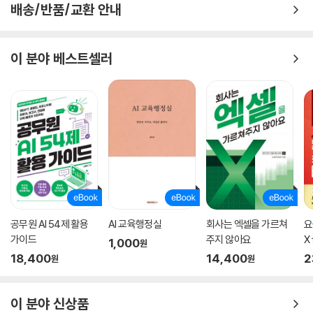
배송/반품/교환 안내
이 분야 베스트셀러
공무원 AI 54제 활용
AI 교육행정실
회사는 엑셀을 가르쳐
요
가이드
주지 않아요
X
1,000
원
주
18,400
14,400
2
원
원
이 분야 신상품