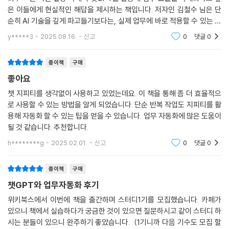
___구글 시트의 이메일 명단으로 맞춤 메일을 바로 보낼 수 있을까?
은 이들에게 현실적인 해답을 제시하는 책입니다. 저자인 김철수 님은 단
___시트 이름만 정확히 알려주면 된다
순히 AI 기술을 깊게 파고들기보다는, 실제 업무에 바로 적용할 수 있는 실
___메일 제목과 본문을 바꾸려면
용적인 노하우를 제공하는 데 초점을 맞춥니다. 이 책은 '업무 자동화'라는
y*****3
2025.08.16.
신고
0
댓글
0
키워드에 맞춰, 보고서
5장: 기타 오피스 도구 자동화하기 - 뭐든 다 자동화할 수 있다
종이책
구매
25. 오피스 업무 자동화 세미나를 하라고?
좋아요
___업무 자동화 전문가로 소문난 김 주임
챗 지피티를 생각없이 사용하고 있었는데요. 이 책을 통해 좀 더 효율적으
___김 주임, 사장실에 불려가다
로 사용할 수 있는 방법을 알게 되었습니다. 단순 반복 작업도 지피티를 활
___전사 ChatGPT 활용 세미나를 준비하다
용해 자동화 할 수 있는 팁을 얻을 수 있습니다. 업무 자동화에 많은 도움이
26. 지메일과 구글 캘린더에서 데이터 추출하기
될 것 같습니다. 추천합니다.
___구글 시트에 지메일 데이터 가져오기
h********g
2025.02.01.
신고
0
댓글
0
___구글 시트에 구글 캘린더 데이터 가져오기
27. 파워포인트에서 제목 디자인 통일하기
종이책
구매
___슬라이드 제목의 색깔과 크기를 통일하자
챗GPT와 업무자동화 후기
___슬라이드 제목의 위치도 통일하자
28. 파워포인트에서 표 디자인 통일하기
위키북스에서 이번에 책을 출간하며 스터디1기를 모집했습니다. 카페가
___파워포인트에서 표 디자인을 통일하자
있으니 책에서 실습하다가 궁금한 것이 있으면 질문하시고 같이 스터디 하
시는 분들이 있으니 완주하기 좋았습니다. (1기니까 다음 기수도 모집 할
___디자인 코드는 ChatGPT에게 섬세하게 요청해야 한다