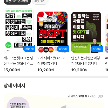
#챗GPT업무활용
#챗GPT
제가 쓰는 챗GPT는 당
이게 되네? 챗GPT 미
일 잘하는 사람은 이렇
A
신이 쓰는 챗GPT와 전
친 활용법 71제
게 챗GPT를 씁니다
P
혀 다릅니다
럿
15,000
19,200
19,200
1
원
원
원
투
상세 이미지