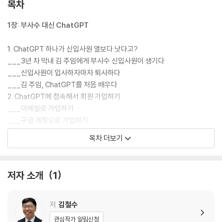
목차
1장: 부사수 대신 ChatGPT
1. ChatGPT 하나가 신입사원 열보다 낫다고?
___3년 차 막내 김 주임에게 부사수 신입사원이 생기다
___신입사원이 입사하자마자 퇴사하다
___김 주임, ChatGPT를 처음 배우다
2. ChatGPT에 접속해서 회원 가입하기
___이메일로 가입하기
___구글 계정으로 가입하기
3. ChatGPT 사용하는 법
목차 더보기
___질문하고 요청하는 법
___한국어? 영어?
___유료 서비스도 있다
저자 소개
1
4. ChatGPT에게 질문하고 요청하는 법
___알고 써야 하는 ChatGPT의 특성 3가지
___프롬프트 잘 쓰는 법 4가지
저
김철수
관심작가 알림신청