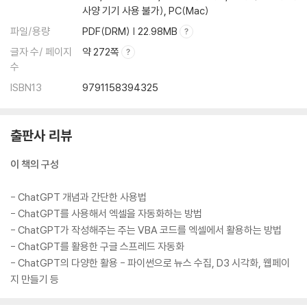
12. 수주 확률과 현재 상황이 맞지 않는 데이터를 VBA로 찾기
사양 기기 사용 불가), PC(Mac)
___현재 상황이 계약 완료면 수주 확률을 100%로 만드는 VBA 코드
파일/용량
PDF(DRM) | 22.98MB
___ChatGPT가 다 해주지만 그래도 알면 더 좋은 코드의 의미
13. 영업사원 코드를 VBA로 교차 확인하기
글자 수/ 페이지
약 272쪽
수
___영업사원 코드를 교차 확인하자
___ChatGPT에게 VBA 코드를 짜 달라고 하자
ISBN13
9791158394325
___ChatGPT가 준 코드를 실행하자
14. 잘못된 날짜와 이상한 숫자를 VBA로 찾아 바꾸기
출판사 리뷰
___영업 시작일이 이상한 날짜를 찾아 바꾸자
___제안 금액에 이상한 숫자를 찾아 바꾸자
이 책의 구성
15. VBA를 이용해 여러 파일 내용을 하나의 파일로 합치기
___우리에겐 아직 합쳐야 할 파일이 120개나 남았습니다
- ChatGPT 개념과 간단한 사용법
___여러 엑셀 파일을 하나로 합치자
- ChatGPT를 사용해서 엑셀을 자동화하는 방법
___런타임 오류를 해결하자
- ChatGPT가 작성해주는 주는 VBA 코드를 엑셀에서 활용하는 방법
___열 제목이 계속 추가되는 것을 막자
- ChatGPT를 활용한 구글 스프레드 자동화
16. 통합시트를 지점별로 쪼개서 파일 만들기
- ChatGPT의 다양한 활용 - 파이썬으로 뉴스 수집, D3 시각화, 웹페이
___통합시트를 지점별 시트로 나누기
지 만들기 등
___각 시트를 새 엑셀 파일로 만들기