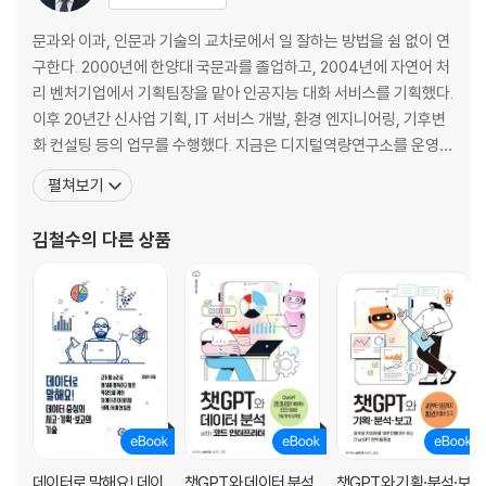
2장: ChatGPT로 엑셀 자동화 시작하기 - 이제 함수 안 외워도 된다
문과와 이과, 인문과 기술의 교차로에서 일 잘하는 방법을 쉼 없이 연
5. ChatGPT가 엑셀 파일 검토를 다 해준다고?
구한다. 2000년에 한양대 국문과를 졸업하고, 2004년에 자연어 처
___공짜로 자동화가 된다고?
리 벤처기업에서 기획팀장을 맡아 인공지능 대화 서비스를 기획했다.
___예상 매출 데이터를 검토하라
이후 20년간 신사업 기획, IT 서비스 개발, 환경 엔지니어링, 기후변
6. 영업사원 코드를 교차 확인하기
화 컨설팅 등의 업무를 수행했다. 지금은 디지털역량연구소를 운영하
___영업사원 코드에 퇴사한 직원 코드가 있다
며 국내 10대 그룹, 정부 중앙부처, 광역지자체, 서울대 등에서 디지
펼쳐보기
___무슨 함수를 써야 할지 모르면 ChatGPT에게 물어보자
털, AI, 데이터, 자동화, 기획, 보고, 인문학을 강의하고 책을 쓰고 있
___ChatGPT가 알려준 VLOOKUP 함수로 해결하다
다. 저서로 세종도서 추천을 받은 『ChatGPT와 글쓰기』 『데이터로
김철수
의 다른 상품
___IFERROR로 VLOOKUP의 #N/A를 해결하다
말해요! 데이터 중심의 사고·
___영업사원코드가 있는 것만 몇 개인지 개수를 세고 싶다면?
___영업사원코드가 없는 셀만 노란색으로 칠하고 싶다면?
7. 영업 시작일에서 잘못된 날짜를 오늘 날짜로 바꾸기
___영업 시작일에 이상한 날짜가 있다
___조건부 서식으로 오늘 이후 날짜를 찾아 바꾼다?
___함수로 잘못된 날짜와 특정일 이후 날짜를 한꺼번에 바꾸자
8. 제안 금액에서 이상한 숫자 찾기
___제안 금액에 이상한 숫자가 있다
___조건부 서식으로 이상하게 작은 숫자를 찾다
데이터로 말해요! 데이
챗GPT와 데이터 분석
챗GPT와 기획·분석·보