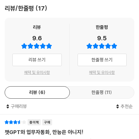
4장: ChatGPT로 구글 시트 자동화하기 - 엉망인 설문 결과 바로잡기
리뷰/한줄평
17
17. 구글 시트도 자동화할 수 있다고?
___오피스 전문가로 소문난 김 주임
리뷰
한줄평
___엉망진창 설문 결과 시트
9.6
9.5
___엑셀 말고 구글 시트에서도 자동화할 수 있을까?
18. 휴대폰 번호 형식 통일하기
___휴대폰 번호가 이상하다
리뷰 쓰기
한줄평 쓰기
___구글 앱스 스크립트를 써 보자
___코드를 살펴보자
혜택 및 유의사항
혜택 및 유의사항
___앱스 스크립트 실행하기
___휴대폰 번호 형식도 통일하자
리뷰
6
한줄평
11
___해당 함수가 삭제되었습니다?
___구글 앱스 스크립트도 VBA랑 비슷하다
구매리뷰
추천순
19_ 이메일만 추출하기
___이메일에 이상한 글자가 잔뜩 있다
___한글 오타를 어떻게 해결해야 할까?
종이책
구매
___한글이나 특수 문자를 없애자
챗GPT와 업무자동화, 만능은 아니지!
___이메일 형식이 아닌 셀을 찾아 노란색으로 칠하자