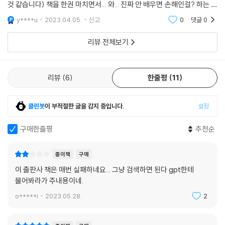
것 같습니다) 책을 한권 마치면서... 와... 진짜 안 배우면 손해인걸? 하는 생
___표 안에 있는 글자 크기를 바꾸자
각이 들었습니다. 인공지능이 무섭기도하고 신기하기도 하고... 저처럼 엑
___모든 셀에는 테두리가 4개 있다
y****u
2023.04.05.
신고
0
댓글
0
셀이 무서웠
29. 파워포인트로 슬라이드 사진첩 만들기
___사진 수백 장을 파워포인트 슬라이드마다 한 장씩 넣기
리뷰 전체보기
30. 파이썬(Python)으로 포털 사이트의 뉴스 제목 추출하기
___파이썬으로 뉴스를 수집한다고?
리뷰
6
한줄평
11
___설치하지 않고 브라우저에서 파이썬 사용하기
___코드 수정하기
___다음 페이지 뉴스도 추출하기
클린봇
이 부적절한 글을 감지 중입니다.
설정
31. 간단한 행사 안내용 웹 페이지 만들기(html)
___웹 페이지 만들기
구매한줄평
추천순
___HTML 수정하기
32. 웹 페이지에서 데이터 시각화하기(D3)
종이책
구매
___웹 페이지에서 데이터를 시각화하는 D3
이 출판사 책은 매번 실패하네요... 그냥 검색하면 된다 gpt한테
___D3로 레이싱 차트 웹 페이지 만들기
물어봐라가 주내용이네.
33. 구글 시트에서 ChatGPT 함수 사용하기
o*****i
2023.05.28.
2
___구글 시트에 ChatGPT를 넣을 수 있다고?
___GPT for Google Sheets and Docs 확장 프로그램을 설치해 보
자