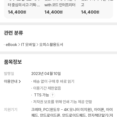
터 중심의 사고·기획·보
with 코드 인터프리터
고
___이상치를 찾는 다양한 방법
고의 기술
___평균과 표준편차로 이상치 찾기
14,400
14,400
14,400
원
원
원
9. 수주 확률과 현재 상황이 안 맞는 것 찾기
___두 열의 관계를 찾는다
___한 열의 값에 따라 다른 열의 값을 바꾼다
관련 분류
___과연 이게 자동화일까?
eBook
IT 모바일
오피스활용도서
3장: VBA 사용하기 - 코딩 못 해도 매크로와 VBA를 쓸 수 있다
품목정보
10. 프로그래밍을 못 하는데 VBA를 사용할 수 있다고?
___똘똘한 ChatGPT 하나, 열 신입사원 안 부럽다
발행일
2023년 04월 10일
___VBA? 매크로? 함수?
___함수와 조건부 서식 대신 VBA로 한 방에!
이용안내
배송 없이 구매 후 바로 읽기
11. VBA 편집기 사용법
이용기간 제한없음
___VBA 바로가기 메뉴가 안 보인다면?
TTS 가능
___VBA 편집기 화면 구성
저작권 보호를 위해 인쇄 기능 제공 안함
___VBA 코드 실행하기
지원기기
크레마, PC(윈도우 - 4K 모니터 미지원), 아이폰, 아이
___ChatGPT로 엑셀 매크로
패드, 안드로이드폰, 안드로이드패드, 전자책단말기(저