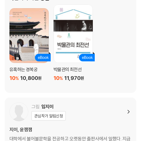
황금 숲의 비밀 - 신라 금관
너털웃음 찾기 - 말 탄 사람 토기
숨은그림찾기 - 발걸이
마음이 만들다 - 재조대장경 경판으로 인쇄한 경전
사람을 움직이는 글자 - 한글 금속활자와 능엄경 언해본
국가 의례 사용설명서 - 외규장각 의궤
국토정보 네트워크 - 대동여지도
용의 꿈 - 대한제국 국새
유혹하는 경복궁
박물관의 최전선
10
10,800
10
11,970
%
%
원
원
그림
임지이
관심작가 알림신청
지이, 윤잼잼
대학에서 불어불문학을 전공하고 오랫동안 출판사에서 일했다. 지금