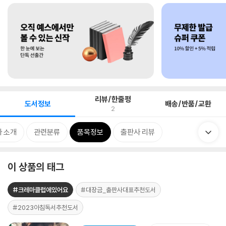
리뷰/한줄평
도서정보
배송/반품/교환
2
 소개
관련분류
품목정보
출판사 리뷰
이 상품의 태그
#크레마클럽에있어요
#대장금_출판사대표추천도서
#2023아침독서추천도서