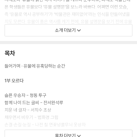
온 학생들은 유물보다 ‘유물 설명문’을 보느라 바쁘다. 어쩌면 이런 모습,
즉 ‘유물로 역사 공부하기’가 ‘박물관은 재미없어’라는 인식을 만들어냈을
지도 모른다. 유물이 품은 역사를 캐기 전에, 유물 설명문을 보기 전에 유물
의 아름다움을 우선 감상하는 건 어떨까? 만질 수는 없지만, 이리 보고 저
소개 더보기
리 보고 가까이서 보고 멀리서 보면서 명품을 가슴으로 느껴보는 건 어떨
까? 이렇게 하면 아마도 유물을 보고 느끼고 받아들이는 데 정답이란 없음
을 깨닫게 될 것이다. 『유혹하는 유물들』은 이런 방법으로 명품과 접속해
목차
그 아름다움에 빠진 사람의 고백록이다.
들어가며 · 유물에 유혹당하는 순간
1부 오르다
슬픈 우승자 - 청동 투구
함께 나이 드는 글씨 - 잔서완석루
지운 네 글자 - 서직수 초상
채우면서 비우기 - 법화경 그림
손결·손길·눈길 - 나전 칠 연꽃넝쿨무늬 옷상자
사유를 사유하는 시간 - 두 반가사유상
목차 더보기