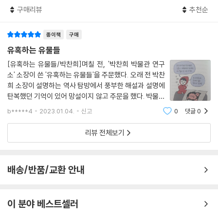
지도 모른다. 유물이 품은 역사를 캐기 전에, 유물 설명문을 보기 전에 유물
구매리뷰
추천순
의 아름다움을 우선 감상하는 건 어떨까? 만질 수는 없지만, 이리 보고 저
리 보고 가까이서 보고 멀리서 보면서 명품을 가슴으로 느껴보는 건 어떨
종이책
구매
까? 이렇게 하면 아마도 유물을 보고 느끼고 받아들이는 데 정답이란 없음
을 깨닫게 될 것이다. 『유혹하는 유물들』은 이런 방법으로 명품과 접속해
유혹하는 유물들
그 아름다움에 빠져든 사람의 고백록이다.
[유혹하는 유물들/박찬희]며칠 전, '박찬희 박물관 연구
소' 소장이 쓴 '유혹하는 유물들'을 주문했다. 오래 전 박찬
‘금동반가사유상’에 관한 묘사 한 부분을 보자. “힘을 주어야 할 부분은 놓
희 소장이 설명하는 역사 탐방에서 풍부한 해설과 설명에
치지 않고 힘을 주었다. 오른쪽 뺨에 댄 손가락들, 특히 새끼손가락을 보는
탄복했던 기억이 있어 망설이지 않고 주문을 했다. 박물관
순간 내 손가락에도 힘이 들어간다. 사유하는 자세를 자연스럽게 만들려고
큐레이터에서 역사 유물 작가로 변신한 박찬희 소장의 신
b*****4
2023.01.04.
신고
0
댓글
0
간 '유혹하는 유물들' 역시 역사학자로서 그의 해박한 지
살짝 올린 오른쪽 무릎의 탄력적인 곡선과 날카롭게 솟은 몇 줄의 옷주름
식과 유물에 대한 깊이 있는 관람 태도
이 팽팽한 긴장감을 일으킨다. 사유에 몰두하다 자기도 모르게 다다른 절
리뷰 전체보기
정의 순간을 약간 구부러진 오른쪽 엄지발가락으로 묘사했다. 예리하게 관
찰하고 표현한 걸 보면 ‘명품은 디테일에 강하다’는 말이 새삼 떠오른
다.”(62~63쪽) 이렇게 이 책은 저자가 유물에 유혹당하고 스며드는 여정
배송/반품/교환 안내
을 보여주는 데 초점을 맞춘다. 유물에 대한 지식 대신 유물과 어떻게 만났
는지, 어떤 점을 눈여겨봤는지, 어떤 점이 끌렸는지, 시간이 흐르는 동안
어떻게 바뀌었는지를 담았다. 또한 임지이 작가 특유의 유머러스한 그림을
이 분야 베스트셀러
더해 누구나 즐겁고 유쾌하게 읽을 수 있도록 꾸몄다.