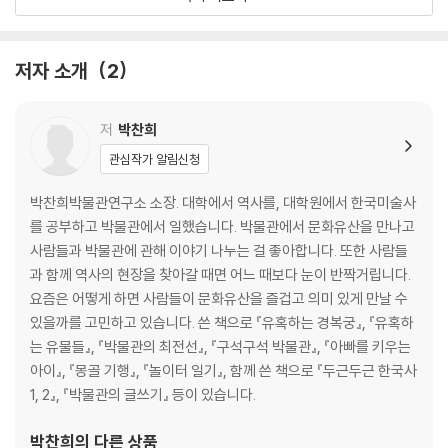
돌 속 부처 - 감산사 미륵보살입상과 아미타불입상
고려인의 바다 - 물가풍경무늬 정병
힘센 토끼 - 청자 칠보무늬 향로
저자 소개
2
해이와 자유 사이 - 분청사기 상감구름용무늬 항아리
달멍 - 백자 달항아리
함께 가자 우리 이 길을 - 창조신 복희와 여와
저
박찬희
인간과 불상 사이 - 간다라 보살상
관심작가 알림신청
열망·욕망·절망 - 녹유전각
나의 인생 한 컷 - 겐지모노가타리 화첩
박찬희박물관연구소 소장. 대학에서 역사를, 대학원에서 한국미술사
를 공부하고 박물관에서 일했습니다. 박물관에서 문화유산을 만나고
2부 거닐다
사람들과 박물관에 관해 이야기 나누는 걸 좋아합니다. 또한 사람들
과 함께 역사의 현장을 찾아갈 때면 어느 때보다 눈이 반짝거립니다.
잘생긴 돌멩이 - 주먹도끼
요즘은 어떻게 하면 사람들이 문화유산을 즐겁고 의미 있게 만날 수
석기 시대 명품 무늬 - 빗살무늬토기
있을까를 고민하고 있습니다. 쓴 책으로 『유혹하는 경복궁』, 『유혹하
마법 목걸이 - 농경문 청동기
는 유물들』, 『박물관의 최전선』, 『구석구석 박물관』, 『아빠를 키우는
유물 백화점 - 다호리 1호분 출토 유물
아이』, 『몽골 기행』, 『놀이터 일기』, 함께 쓴 책으로 『두근두근 한국사
고구려 QR코드 - 호우명 청동합
1, 2』, 『박물관의 글쓰기』 등이 있습니다.
무덤에 핀 황금꽃 - 무령왕릉 왕비 관꾸미개
녹슨 갑옷 구하기 - 가야의 갑옷과 투구
박찬희
의 다른 상품