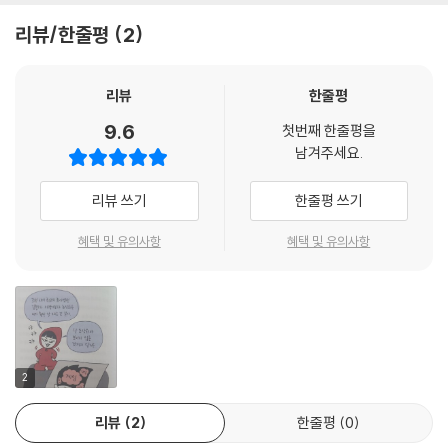
국립중앙박물관은 전시실의 규모도 규모지만 무엇보다 각 시대와 분야를
리뷰/한줄평
2
대표하는 유물들이 두루 전시되어 있다. 우리나라뿐만 아니라 중국이나 일
본 등 다른 나라 유물도 만날 수 있다. 『유혹하는 유물들』은 국립중앙박물
관을 가득 채우고 있는 이런 명품들 가운데 저자를 사로잡은 30여 가지(정
리뷰
한줄평
확히는 38점)를 집중 조명한다. ‘명품 중의 명품’, ‘국립중앙박물관에서 꼭
9.6
첫번째 한줄평을
봐야 할 유물’이라 할 수 있는 것들이다. 보자마자 유혹당한 것이 있고, 처
남겨주세요.
음엔 그저 그랬는데 뒤늦게 아름다움에 빠져든 것이 있으며, 시간이 지날
수록 더욱 사랑하게 된 것도 있다. 박물관을 수백 번 드나들며 거듭해 만난
리뷰 쓰기
한줄평 쓰기
이 유물들에 저자는 자기만의 이름표를 달아주며 애정을 쌓아나갔다. 예를
들어 그에게 금동반가사유상은 ‘사유를 사유하는 시간’이고 농경문 청동기
혜택 및 유의사항
혜택 및 유의사항
는 ‘마법 목걸이’다.
우선, 유물의 아름다움에 빠져든 사람의 고백록
이 명품들 앞에 선 우리 모습은 과연 어떨까? 의외로 많은 관람객이 유물
자체보다 ‘유물에 얽힌 역사 이야기’를 캐느라 분주하고, 과제로 박물관에
2
온 학생들은 유물보다 ‘유물 설명문’을 보느라 바쁘다. 어쩌면 이런 모습,
리뷰
2
한줄평
0
즉 ‘유물로 역사 공부하기’가 ‘박물관은 재미없어’라는 인식을 만들어냈을