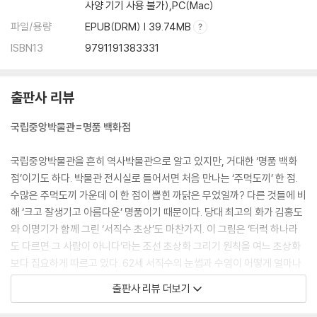
사양 기기 사용 불가),PC(Mac)
파일/용량
EPUB(DRM) | 39.74MB
ISBN13
9791191383331
출판사 리뷰
국립중앙박물관=명품 백화점
국립중앙박물관을 흔히 역사박물관으로 알고 있지만, 거대한 ‘명품 백화
점’이기도 하다. 박물관 전시실로 들어서면 처음 만나는 ‘주먹도끼’ 한 점.
수많은 주먹도끼 가운데 이 한 점이 뽑힌 까닭은 무었일까? 다른 것들에 비
해 ‘크고 잘생기고 아름다운’ 명품이기 때문이다. 당대 최고의 화가 김홍도
와 이명기가 함께 그린 ‘서직수 초상’도 마찬가지. 이 그림은 ‘터럭 하나라
도 다르면 그 사람이 아니다’라는 조선 초상화 그리기 원칙을 여느 초상화
보다 집요하게 따르고 있다. 62세 서직수의 눈썹과 수염이 어떻게 얼마나
났는지 바로 확인할 수 있다. 국립중앙박물관에서뿐만 아니라 우리나라 미
출판사 리뷰 더보기
술을 대표하는 걸작 금동반가사유상은 말해 무엇할까.