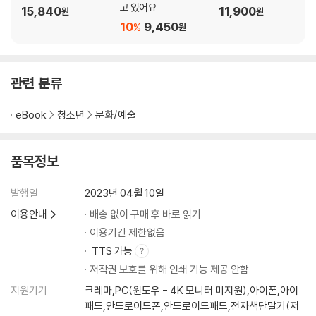
고 있어요
15,840
11,900
원
원
10
9,450
%
원
관련 분류
eBook
청소년
문화/예술
품목정보
발행일
2023년 04월 10일
이용안내
배송 없이 구매 후 바로 읽기
이용기간 제한없음
TTS 가능
저작권 보호를 위해 인쇄 기능 제공 안함
지원기기
크레마,PC(윈도우 - 4K 모니터 미지원),아이폰,아이
패드,안드로이드폰,안드로이드패드,전자책단말기(저