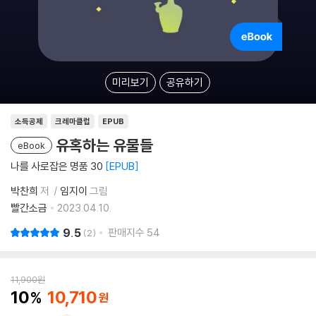
미리보기
공유하기
소득공제
크레마클럽
EPUB
유혹하는 유물들
eBook
나를 사로잡은 명품 30
EPUB
박찬희
저
임지이
그림
빨간소금
2023.04.10.
9.5
판매지수
54
2
11,900
원
10
10,710