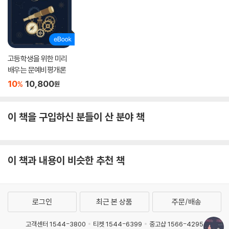
든다. 감동을 넘어 위로와 공감을 받기도 한다.
“푹신한 둥근 의자에 앉아 두 불상을 보고 있으면 마음이 편안해진다. 모닥
불을 보며 멍하니 있는 불멍이 있는가 하면 불상을 보고 멍하니 있는 ‘불
고등학생을 위한 미리
멍’도 있다. 한번 자리를 잡으면 쉽게 일어나지 못한다.”(224쪽)
배우는 문예비평개론
10
10,800
언제 이런 순간이 올지 모르지만 분명한 건, 꼭 일어난다는 거다. 다시 박물
%
원
관을 가는 진짜 이유다. 그 순간부터 유물들은 박물관만의 유물이 아니다.
내 인생의 박물관 유물 목록에 오른다. 이때부터 1일이다.
이 책을 구입하신 분들이 산 분야 책
이 책과 내용이 비슷한 추천 책
로그인
최근 본 상품
주문/배송
고객센터 1544-3800
티켓 1544-6399
중고샵 1566-4295