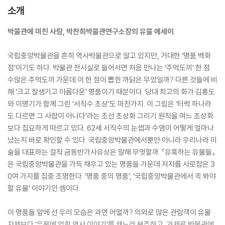
소개
박물관에 미친 사람, 박찬희박물관연구소장의 유물 에세이.
국립중앙박물관을 흔히 역사박물관으로 알고 있지만, 거대한 ‘명품 백화
점’이기도 하다. 박물관 전시실로 들어서면 처음 만나는 ‘주먹도끼’ 한 점.
수많은 주먹도끼 가운데 이 한 점이 뽑힌 까닭은 무었일까? 다른 것들에 비
해 ‘크고 잘생기고 아름다운’ 명품이기 때문이다. 당대 최고의 화가 김홍도
와 이명기가 함께 그린 ‘서직수 초상’도 마찬가지. 이 그림은 ‘터럭 하나라
도 다르면 그 사람이 아니다’라는 조선 초상화 그리기 원칙을 여느 초상화
보다 집요하게 따르고 있다. 62세 서직수의 눈썹과 수염이 어떻게 얼마나
났는지 바로 확인할 수 있다. 국립중앙박물관에서뿐만 아니라 우리나라 미
술을 대표하는 걸작 금동반가사유상은 말해 무엇할까. 『유혹하는 유물들』
은 국립중앙박물관을 가득 채우고 있는 명품들 가운데 저자를 사로잡은 3
0여 가지를 집중 조명한다. ‘명품 중의 명품’, ‘국립중앙박물관에서 꼭 봐야
할 유물’ 이야기인 셈이다.
이 명품들 앞에 선 우리 모습은 과연 어떨까? 의외로 많은 관람객이 유물
자체보다 ‘유물에 얽힌 역사 이야기’를 캐느라 분주하고, 과제로 박물관에