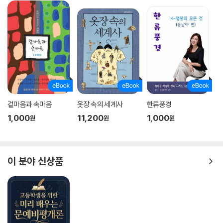
박물관에서 어슬렁거리기, 멍때리기 : 유물과 친해지는 가장 쉬운 방법
박찬희박물관연구소장 박찬희는 박물관에 자주 간다. 어림잡아 일주일에
한두 번 이상 전시를 보러, 회의를 하러, 글을 쓰러, 머리를 식히러, 가끔은
가지 않으면 허전해서. 그에게 박물관은 그만큼 재미있고 매력적인 곳이
다. 보통은 박물관에서 혼자 전시실을 어슬렁거린다. 별다른 목적 없이 발
길 닿는 대로, 눈길 가는 대로, 마음 움직이는 대로 간다. 그러다 멈추고 보
고 다시 간다. 소요(逍遙)하기라고 할까. 박물관을 소요하는 건 산책과 비
겉마음과 속마음
옷장 속의 세계사
한류풍경
슷하다. 전시실은 작은 숲이고, 유물은 나무다. 숲을 산책하며 만나는 뜻밖
1,000
11,200
1,000
원
원
원
의 일로 점점 내 안이 가득 차는 것처럼 박물관도 그렇다.
어슬렁거리다 보면 뜻밖의 순간을 만난다. 불현듯, 우연처럼 다가온다. 바
이 분야 신상품
로 유물에 매혹당하는 순간이다. 볼 만큼 봐서 새로울 것 없다고 여긴 유물
에서, 오랫동안 명품으로 평가받은 유물에서, 유명세와는 거리가 먼 유물
에서, 처음 보는 낯선 유물에서 그 순간을 맞이한다. 이럴 때면 유물과 내가
강력하게 이어졌다는 느낌을 받는다. 모든 것이 멈춘 듯, 유물 속으로 갑자
기 빨려들어 가는 듯 경이롭다. 무방비 상태로 매혹당한다. 그러면 애쓰지
않고 그저 그 앞에 잠시 조용히 머무른다. 그러는 사이 유물이 나에게 스며