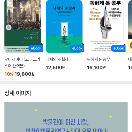
오디세이아 (고대 그리
니체의 초월자
독하게 돈 공부
내
스어 완역본)
12,500
16,100
1
원
원
10
19,800
%
원
상세 이미지