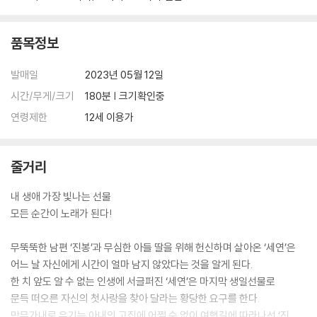
품목정보
발매일
2023년 05월 12일
시간/무게/크기
180분 | 크기확인중
연령제한
12세 이용가
줄거리
내 생애 가장 빛나는 선물
모든 순간이 노래가 된다!
무뚝뚝한 남편 ‘진봉’과 무심한 아들 딸을 위해 헌신하며 살아온 ‘세연’은
어느 날 자신에게 시간이 얼마 남지 않았다는 것을 알게 된다.
한 치 앞도 알 수 없는 인생에 서글퍼진 ‘세연’은 마지막 생일선물로
문득 떠오른 자신의 첫사랑을 찾아 달라는 황당한 요구를 한다.
막무가내로 우기는 아내의 고집에 어쩔 수 없이 여행길에 따라나선 ‘진