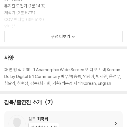
뮤지컬 도전기 (1분 14초)
제작기 (3분 57초)
CGV 팬터뷰 (3분 51초)
인터뷰
- 류승룡/강진봉 역 (12분 37초)
구성 더보기
- 염정아/오세연 역 (9분 29초)
- 최국희/감독 (14분 43초)
내 인생의 플레이리스트 (3분 20초)
사양
랜선 노래자랑 (2분 50초)
미공개영상 (3분 3초)
화 면 방 식 2.39 : 1 Anamorphic Wide Screen 오 디 오 트랙 Korean
메인 예고편 (1분 58초)
Dolby Digital 5.1 Commentary 배우/류승룡, 염정아, 박세완, 옹성우,
주크박스 예고편 (1분 16초)
심달기, 하현상, 감독/최국희, 기획/박은경 자 막 Korean, English
[설정]
감독/출연진 소개
7
* 서플먼트 내용은 제작사의 사정상 변경, 추가 또는 삭제 될 수 있습니다.
감독
최국희