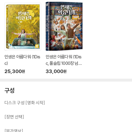
인생은 아름다워 (1Dis
인생은 아름다워 (1Dis
c)
c, 풀슬립 1000장 넘버
링 한정판) : 블루레이
25,300
33,000
원
원
구성
디스크 구성 [영화 시작]
[장면 선택]
[부가영상]