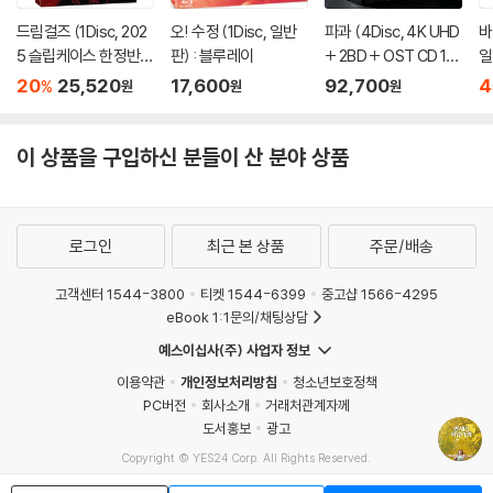
드림걸즈 (1Disc, 202
오! 수정 (1Disc, 일반
파과 (4Disc, 4K UHD
바
5 슬립케이스 한정반 B
판) : 블루레이
+ 2BD + OST CD 15
일
D) : 블루레이
00장 한정 스틸북 한정
20
25,520
17,600
92,700
4
%
원
원
원
판) : 블루레이
이 상품을 구입하신 분들이 산 분야 상품
로그인
최근 본 상품
주문/배송
고객센터 1544-3800
티켓 1544-6399
중고샵 1566-4295
eBook 1:1문의/채팅상담
예스이십사(주) 사업자 정보
이용약관
개인정보처리방침
청소년보호정책
PC버전
회사소개
거래처관계자께
도서홍보
광고
Copyright © YES24 Corp. All Rights Reserved.
MATOM3