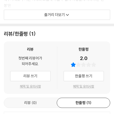
봉’은
아무런 단서도 없이 이름 석 자만 가지고 무작정 전국 방방곡곡을 누빈다.
줄거리 더보기
시도 때도 없이 티격태격 다투던 두 사람은 가는 곳곳마다
자신들의 찬란했던 지난날 소중한 기억을 하나 둘 떠올리는데...
과연 ‘세연’의 첫사랑은 어디에 있으며 그들의 여행은 무사히 마칠 수 있을
리뷰/한줄평
1
까?
리뷰
한줄평
2.0
첫번째 리뷰어가
되어주세요.
리뷰 쓰기
한줄평 쓰기
혜택 및 유의사항
혜택 및 유의사항
리뷰
0
한줄평
1