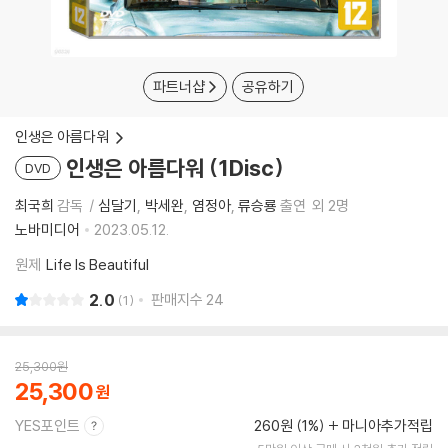
파트너샵
공유하기
인생은 아름다워
인생은 아름다워 (1Disc)
DVD
최국희
감독
심달기
박세완
염정아
류승룡
출연
외 2명
노바미디어
2023.05.12.
원제
Life Is Beautiful
2.0
판매지수
24
1
25,300
원
25,300
YES포인트
260원 (1%)
마니아추가적립