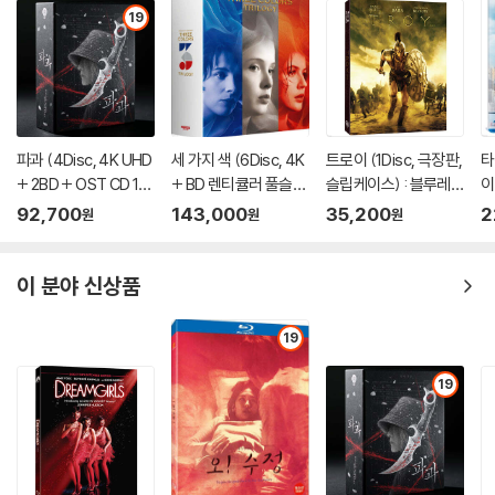
19
파과 (4Disc, 4K UHD
세 가지 색 (6Disc, 4K
트로이 (1Disc, 극장판,
타
+ 2BD + OST CD 15
+ BD 렌티큘러 풀슬립
슬립케이스) : 블루레
이
00장 한정 스틸북 한정
트릴로지 박스 한정판)
이
92,700
143,000
35,200
2
원
원
원
판) : 블루레이
: 블루레이
이 분야 신상품
19
19