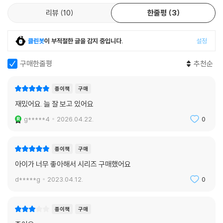
리뷰
10
한줄평
3
「도그맨」 시리즈는 원서 읽기로도 유명한 책입니다. 영어가 익숙하지 못한
아이들마저도 흠뻑 빠져 읽을 만큼 쉽고 재밌을 뿐 아니라 마음을 울리는
클린봇
이 부적절한 글을 감지 중입니다.
설정
감동적인 이야기가 담겨 있기 때문입니다. 「도그맨」 을 직접 만난 독자들은
하나같이 입을 모아 “아이가 스스로 읽고 또 읽는 책!”, “아이에게 책 읽기
구매한줄평
추천순
의 즐거움을 알려 준 고마운 책!”이라고 말합니다. 「도그맨」 을 통해 책 읽
기의 막강한 즐거움을 알게 된 어린이들은 평생 책 읽기를 사랑하는 독자
종이책
구매
가 될 것입니다. 실제로 이 책은 미국 아마존에서 수백 명의 현직 교사의 의
재밌어요. 늘 잘 보고 있어요
견을 통해 뽑는 ‘평생 독서를 사랑하게 만드는 책’입니다.
g*****4
2026.04.22.
0
종이책
구매
아이가 너무 좋아해서 시리즈 구매했어요
d*****g
2023.04.12.
0
종이책
구매