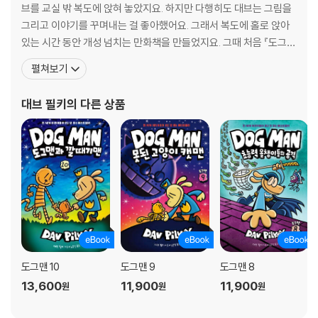
브를 교실 밖 복도에 앉혀 놓았지요. 하지만 다행히도 대브는 그림을
그리고 이야기를 꾸며내는 걸 좋아했어요. 그래서 복도에 홀로 앉아
있는 시간 동안 개성 넘치는 만화책을 만들었지요. 그때 처음 『도그
맨』과 『캡틴 언더팬츠』 이야기가 탄생했어요.대학에서 대브는 그림
펼쳐보기
을 그리고 글을 쓰라고 격려해 주는 선생님을 만났어요. 1986년 영국
의 공모전에서 수상을 했고 그 덕분에 첫 책 『The World War Won
대브 필키
의 다른 상품
(이긴 세계 대전)』 을 출판하게 되
도그맨 10
도그맨 9
도그맨 8
13,600
11,900
11,900
원
원
원