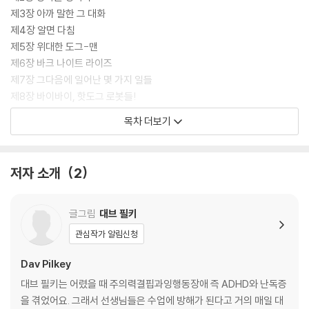
제3장 아까 말한 그 대화
제4장 알면 다침
제5장 위대한 도그-맨
제6장 바크 나이트 라이즈
제7장 그다음에 일어난 몇 가지 일들
제8장 바이바이, 핫도그 로봇들!
제9장 커져라 깡통
목차 더보기
제10장 에덴의 악당 로봇
제11장 주먹밥 한 개 100엔
제12장 네 뜻대로 착하게
저자 소개
2
에필로그
똥손도 쉬운 캐릭터 그리기
소곤소곤 조지와 해럴드의 꿀팁
글그림
대브 필키
관심작가 알림신청
Dav Pilkey
대브 필키는 어렸을 때 주의력결핍과잉행동장애 즉 ADHD와 난독증
을 겪었어요. 그래서 선생님들은 수업에 방해가 된다고 거의 매일 대