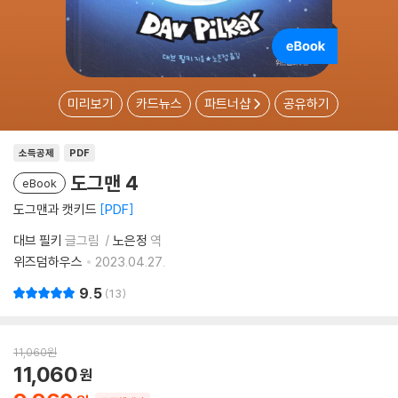
미리보기
카드뉴스
파트너샵
공유하기
소득공제
PDF
도그맨 4
eBook
도그맨과 캣키드
PDF
대브 필키
글그림
노은정
역
위즈덤하우스
2023.04.27.
9.5
13
11,060
원
11,060