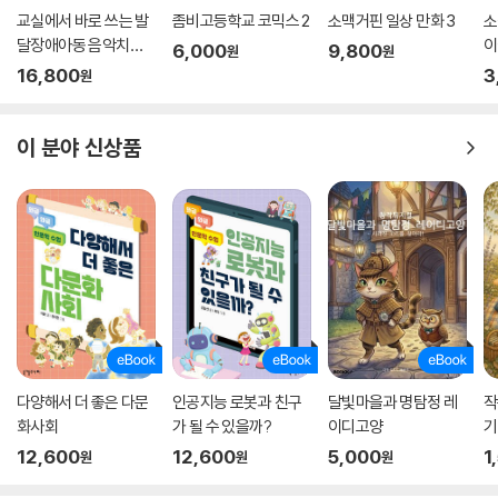
교실에서 바로 쓰는 발
좀비고등학교 코믹스 2
소맥거핀 일상 만화 3
소
달장애아동 음악치료
이
6,000
9,800
원
원
프로그램
16,800
3
원
이 분야 신상품
다양해서 더 좋은 다문
인공지능 로봇과 친구
달빛마을과 명탐정 레
작
화사회
가 될 수 있을까?
이디고양
기
12,600
12,600
5,000
1
원
원
원