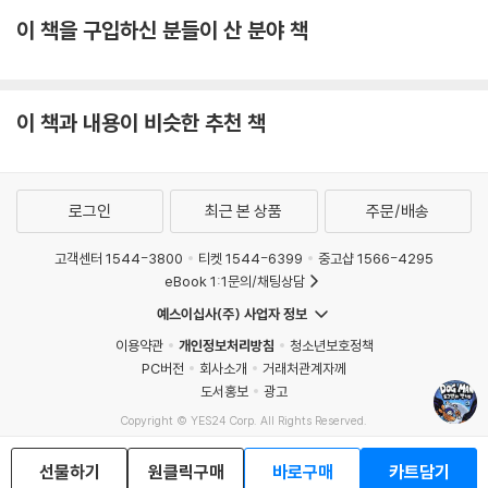
이 책을 구입하신 분들이 산 분야 책
이 책과 내용이 비슷한 추천 책
로그인
최근 본 상품
주문/배송
고객센터 1544-3800
티켓 1544-6399
중고샵 1566-4295
eBook 1:1문의/채팅상담
예스이십사(주) 사업자 정보
이용약관
개인정보처리방침
청소년보호정책
PC버전
회사소개
거래처관계자께
도서홍보
광고
Copyright © YES24 Corp. All Rights Reserved.
MATOM10
선물하기
원클릭구매
바로구매
카트담기