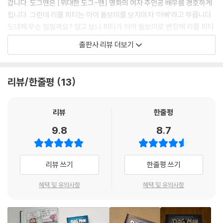
갑니다. 도그맨은 [위대한 도그-맨] 영화의 여자 주인공 배우를 경호하게
됩니다. 그런데 리를 피티는 아이 돌보미를 보자마자 ‘아빠’라고 부릅니다.
도대체 무슨 일일까요? 알고 보니 피티가 아이 돌보미로 변장해 리를 피티
를 찾아온 것입니다. 피티는 리를 피티가 자신과 똑 닮은 악당이 되길 기대
출판사 리뷰 더보기
했는데, 리를 피티는 엄청난 힘을 가진 로봇 ‘애디에칭디’의 무기를 다 떼어
버리고 같이 놀 궁리만 합니다.
리뷰/한줄평
13
피티는 리를 피티의 나쁜 본성을 끄집어 내기 위해 [위대한 도그-맨] 영화
촬영소에 방문해 여자 주인공 배우를 납치하고 로봇 핫도그와 로봇 필리를
악랄하게 만듭니다. 순식간에 영화 촬영소는 엉망진창이 되고 도그맨을 비
리뷰
한줄평
롯해 함께 싸우던 슈퍼히어로까지 위험에 처합니다. 리를 피티는 그런 피
9.8
8.7
티를 막으려고 애디에칭디에게 달려갑니다. 하지만 애디에칭디가 자신의
말대로 따르는 것은 프로그램 때문이라는 피티의 말을 떠올리며 애디에칭
디의 프로그램을 ‘네 뜻대로’라고 고칩니다. 자유의지가 생긴 애디에칭디
리뷰 쓰기
한줄평 쓰기
와 착하게 살고 싶은 리를 피티는 과연 피티의 폭주를 막을 수 있을까요?
혜택 및 유의사항
혜택 및 유의사항
이 책의 모티브가 된 『에덴의 동쪽』은 인간은 누구나 선과 악 사이에서 갈
등하지만 옳은 길을 선택할 수 있는 능력 곧 자유의지를 갖고 있다는 희망
의 메시지를 전합니다. 이 책에서도 리를 피티는 자신의 뿌리인 피티처럼