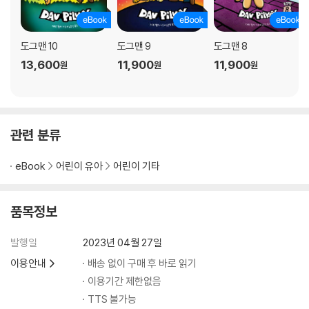
도그맨 10
도그맨 9
도그맨 8
13,600
11,900
11,900
원
원
원
관련 분류
eBook
어린이 유아
어린이 기타
품목정보
발행일
2023년 04월 27일
이용안내
배송 없이 구매 후 바로 읽기
이용기간 제한없음
TTS 불가능