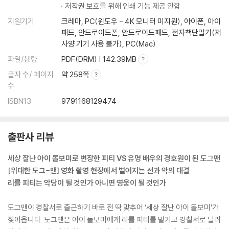
저작권 보호를 위해 인쇄 기능 제공 안함
지원기기
크레마, PC(윈도우 - 4K 모니터 미지원), 아이폰, 아이
패드, 안드로이드폰, 안드로이드패드, 전자책단말기(저
사양 기기 사용 불가), PC(Mac)
파일/용량
PDF(DRM) | 142.39MB
글자 수/ 페이지
약 258쪽
수
ISBN13
9791168129474
출판사 리뷰
세상 잘난 아이 돌보미로 변장한 피티 VS 유명 배우의 경호원이 된 도그맨
[위대한 도그-맨] 영화 촬영 현장에서 벌어지는 선과 악의 대결
리를 피티는 악당이 될 것인가 아니면 영웅이 될 것인가
도그맨이 경찰서로 출근하기 바로 전 딱 맞추어 ‘세상 잘난 아이 돌보미’가
찾아옵니다. 도그맨은 아이 돌보미에게 리를 피티를 맡기고 경찰서로 달려