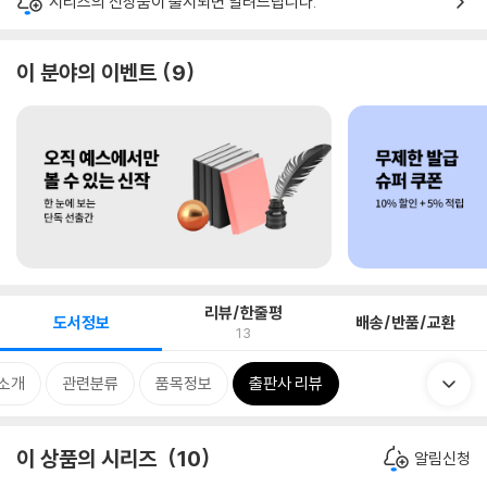
시리즈의 신상품이 출시되면 알려드립니다.
이 분야의 이벤트
9
리뷰/한줄평
도서정보
배송/반품/교환
13
 소개
관련분류
품목정보
출판사 리뷰
이 상품의 시리즈
10
알림신청