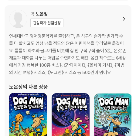
역
노은정
관심작가 알림신청
연세대학교 영어영문학과를 졸업하고, 온 식구의 손가락 발가락 수
를 다 합치고도 엄청 남을 정도의 많은 어린이책을 우리말로 옮겼어
요. 틈틈이 화초와 물고기를 비롯해 집 안 구석구석 숨어 있는 온갖 존
재들과 대화를 나누는 마법을 수련하기도 해요. 옮긴 책으로는 《세상
에서 가장 행복한 100층 버스》, 《간다아아!》, 《올빼미 기사》, 《마법
의 시간 여행》 시리즈, 《도그맨》 시리즈 등 500권이 넘어요.
노은정
의 다른 상품