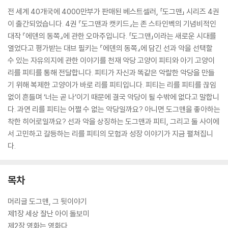
전 세계 40개국에 4000만부가 판매된 베스트셀러, 「도그맨」 시리즈 4권
이 출간되었습니다. 4권 『도그맨과 캣키드』는 존 스타인벡의 기념비적인
대작 『에덴의 동쪽』에 관한 오마주입니다. 「도그맨」이라는 새로운 시대를
열었다고 평가받는 대브 필키는 『에덴의 동쪽』에 담긴 선과 악을 선택할
수 있는 자유의지에 관한 이야기를 천재 악당 고양이 피티와 아기 고양이
리를 피티를 통해 전달합니다. 피티가 자신과 똑같은 악랄한 악당을 만들
기 위해 복제한 고양이가 바로 리를 피티입니다. 피티는 리를 피티를 끊임
없이 흔들며 ‘너는 곧 나’이기 때문에 결국 악당이 될 수밖에 없다고 말합니
다. 과연 리를 피티는 어쩔 수 없는 악당일까요? 아니면 도그맨을 좋아하는
착한 히어로일까요? 선과 악을 상징하는 도그맨과 피티, 그리고 둘 사이에
서 고민하고 갈등하는 리를 피티의 모험과 성장 이야기가 지금 펼쳐집니
다.
목차
머리글 도그맨, 그 뒷이야기
제1장 세상 잘난 아이 돌보미
제2장 영화는 영화다