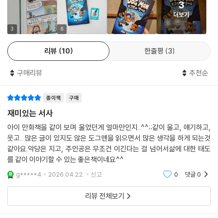
3
살아야 한다는 운명의 굴레에 괴로워하지만, 절대로 그 운명에 굴복하지
더보기
않습니다. 결국 리를 피티는 쉬운 길 대신 아무리 어려워도 자신의 뜻대로
살아가는 옳은 길을 선택합니다. 그러면서 이 책은 리를 피티처럼 완벽하
3
6
지 않아도 환경이나 운명에 굴하지 않고 옳은 길을 선택하려고 노력하는
리뷰
10
한줄평
3
멋진 어린이 독자들을 힘껏 응원합니다.
구매리뷰
추천순
[배트맨 : 다크 나이트 라이즈]에서 영감을 받은
새로운 히어로 바크 나이트와 캣키드 탄생!
종이책
구매
평생 책 읽기를 사랑하게 만드는 매력적인 책
재미있는 서사
「도그맨」 4권 『도그맨과 캣키드』에는 새로운 히어로들이 등장합니다. 작
아이 만화책을 같이 보며 울었던게 얼마만인지..^^;;같이 울고, 얘기하고,
가가 영화 [배트맨 : 다크 나이트 라이즈]에서 영감을 얻어 탄생시킨 도그
웃고.. 많은 글이 있지도 않은 도그맨을 읽으면서 많은 생각을 하게 되는것
맨의 ‘바크 나이트’와 리를 피티의 ‘캣키드’ 그리고 세라 해트오프의 ‘가방
같아요.악당은 지고, 주인공은 무조건 이긴다는 걸 넘어서삶에 대한 태도
우먼’과 경찰 서장의 ‘서장맨’까지, 평범하지만 선한 마음으로 똘똘 뭉친 그
를 같이 이야기할 수 있는 좋은책이네요^^
래서 언제든 불의와 맞서 싸우는 슈퍼히어로들의 멋진 활약을 볼 수 있습
g*****4
2026.04.22.
신고
0
댓글
0
니다. 또한 1권에 등장했던 핫도그들과 필리가 로봇으로 만들어져 슈퍼히
어로들과 위험천만한 대결을 펼칩니다. 다양하고 매력적인 캐릭터뿐만 아
리뷰 전체보기
니라 거침 없는 상상력으로 현실을 거뜬히 뛰어넘는 자유분방한 이야기 전
개가 눈을 뗄 수 없는 책 읽기의 즐거움을 선사합니다.