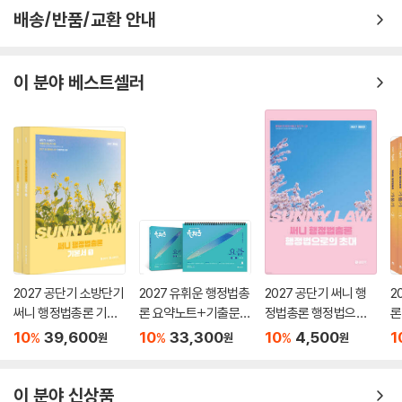
배송/반품/교환 안내
이 분야 베스트셀러
2027 공단기 소방단기
2027 유휘운 행정법총
2027 공단기 써니 행
2
써니 행정법총론 기본
론 요약노트+기출문제
정법총론 행정법으로
론
서
(요.플.)
의 초대
기
10
39,600
10
33,300
10
4,500
1
%
%
%
원
원
원
이 분야 신상품