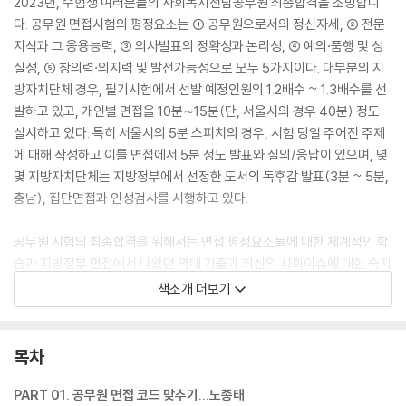
2023년, 수험생 여러분들의 사회복지전담공무원 최종합격을 소망합니
다. 공무원 면접시험의 평정요소는 ① 공무원으로서의 정신자세, ② 전문
지식과 그 응용능력, ③ 의사발표의 정확성과 논리성, ④ 예의·품행 및 성
실성, ⑤ 창의력·의지력 및 발전가능성으로 모두 5가지이다. 대부분의 지
방자치단체 경우, 필기시험에서 선발 예정인원의 1.2배수 ~ 1.3배수를 선
발하고 있고, 개인별 면접을 10분∼15분(단, 서울시의 경우 40분) 정도
실시하고 있다. 특히 서울시의 5분 스피치의 경우, 시험 당일 주어진 주제
에 대해 작성하고 이를 면접에서 5분 정도 발표와 질의/응답이 있으며, 몇
몇 지방자치단체는 지방정부에서 선정한 도서의 독후감 발표(3분 ~ 5분,
충남), 집단면접과 인성검사를 시행하고 있다.
공무원 시험의 최종합격을 위해서는 면접 평정요소들에 대한 체계적인 학
습과 지방정부 면접에서 나왔던 역대 기출과 최신의 사회이슈에 대한 숙지
와 함께 모의면접 연습을 꼭 해야 한다. [2023 사회복지직 공무원 면접 가
책소개 더보기
이드]는 사회복지전담공무원 수험생의 최종합격을 위해 최근 면접의 동향
과 실제 면접에서는 어떻게 해야 하는지에 대해 각 항목별로 모범적인 답
변을 제시하였다.
목차
PART 01. 공무원 면접 코드 맞추기...노종태