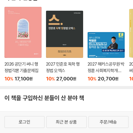
2026 공단기 써니 행
2027 민준호 독학 행
2027 해커스공무원 박
2
정법각론 기출문제집
정법 오엑스
정훈 사회복지학개론
써
합격생 필기노트
서
10
17,100
10
27,000
10
20,700
1
%
%
%
원
원
원
이 책을 구입하신 분들이 산 분야 책
로그인
최근 본 상품
주문/배송