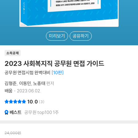
미리보기
공유하기
소득공제
2023 사회복지직 공무원 면접 가이드
공무원 면접시험 완벽대비
10판
김형준
이동민
노종태
편저
배움
2023.06.02.
10.0
3
베스트
공무원 top100 1주
24,000
원