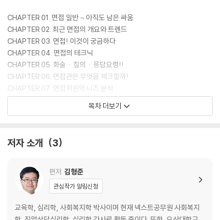
CHAPTER 01. 면접 일반－아직도 남은 싸움
CHAPTER 02. 최근 면접의 개요와 트렌드
CHAPTER 03. 면접! 이것이 궁금하다
CHAPTER 04. 면접의 테크닉
CHAPTER 05. 화술ㆍ질의ㆍ응답요령!!
CHAPTER 06. 면접관은 무엇을 체크할까!
CHAPTER 07. 면접위원의 니즈 분석
CHAPTER 08. 담당자가 직접 들려준 공무원 면접의 기술
목차 더보기
PART 02. 면접의 실체...노종태
저자 소개
3
CHAPTER 01. B&G 답변
CHAPTER 02. 실제 면접시험 진행순서 예시
CHAPTER 03. 공개채용 면접시험 평정표
편저
김형준
CHAPTER 04. 모범 면접 시나리오
관심작가 알림신청
PART 03. 실제 면접(평정요소별)...노종태
교육학, 심리학, 사회복지학 박사이며 현재 넥스트공무원 사회복지
학, 직업상담심리학, 심리학 강사로 활동 중이다. 또한, 오산대학교