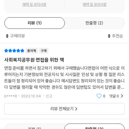
요한 기초자료를 수록하였다.
혜택 및 유의사항
혜택 및 유의사항
마지막으로 본 교재는 동영상 강의를 통해서도 충분한 학습이 가능하다.
리뷰
1
한줄평
2
메가공무원 김형준 교수의 강좌 페이지에서 [2023 사회복지직 공무원 면
접특강]이라는 강의제목의 동영상 강의를 통해 학습을 할 수 있다.
구매리뷰
추천순
종이책
구매
사회복지공무원 면접을 위한 책
면접 준비를 하면서 참고하기 위해서 구매했습니다면접이 어떤 식으로 이
루어지는지 기본정보와 전공지식 및 시사질문 인성 및 상황 형 질문 리스
트들이 잘 정리되어 있어 좋습니다 예시답변도 정리되어 있는 것이 좋습니
다 답변을 정리할 때 막막한 경우도 많은데 딥변팁도 있어서 답변을 준비
하는데 도움이 되는 것 같습니다 사회복지직은 지방직인데 지역별 질문리
b****8
2023.10.04.
신고
0
댓글
0
스트나 지자체 기
리뷰 전체보기