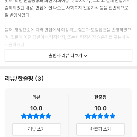
첫째, 최신 면접동향과 최신 사회이슈 및 복지이슈, 그리고 실제 면접에서
출제되었던 내용, 면접에 잘 나오는 사회복지 전공지식 등을 전반적으로
잘 반영하였다.
둘째, 평정요소에 따라 면접에서 예상되는 질문과 모범답변을 반영하였으
며, 질문에 어떤 답변이 바람직한지, 또는 바람직하지 않은지를 구분하여
서술하였다.
출판사 리뷰 더보기
셋째, 5가지 평정요소별로 체계적인 학습이 될 수 있도록 각 요소별 핵심
질문과 이에 대한 정리를 함으로써, 면접을 대비하는 수험생에게 실질적인
도움이 될 수 있도록 하였다.
리뷰/한줄평
3
넷째, 2018년∼2022년 일부 지방자치단체(서울, 경기도, 인천 중심)에서
출제되었던 면접질문(일부는 답변에 도움이 되는 정보를 수록함)을 부록
리뷰
한줄평
에 제시하였으며, 실제 면접에 나올 수 있는 모의질문들도 다수 수록하였
10.0
10.0
다.
다섯째, 각 지방자치단체의 어떠한 내용을 중점적으로 해야 하는가, 그리
리뷰 쓰기
한줄평 쓰기
고 지방자치단체별 청렴도, 재정자립도/재정자주도, 문화관광축제 등 필