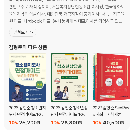
CHAPTER 01. 공무원으로서의 정신자세 등
겸임교수로 재직 중이며, 서울복지상담협동조합 이사장, 한국유아보
CHAPTER 02. 전문지식과 그 응용능력
육복지학회 학술이사, 대한민국 가족지킴이 등기이사, 나눔복지교육
CHAPTER 03. 의사발표의 정확성과 논리성
원 대표, 나눔book 대표, ㈜나눔씨패스 대표이사를 역임하고 있다.
CHAPTER 04. 예의, 품행 및 성실성
저서로는 『김형준 직업상담심리학개론 SEEPASS 이론+기출』, 『김
펼쳐보기
CHAPTER 05. 창의력, 의지력 및 발전가능성
형준 직업상담심리학개론 영역&실전 문제집』, 『김형준 SEEPASS
사회복지학개론 공무원 기본이론서』, 『김형준 사회복지학개론 미라
김형준
의 다른 상품
PART 04. 성공적인 면접을 위한 팁...노종태
클 필기노트』, 『김형준 사회복지학개론 뫼비우스 기출문제
CHAPTER 01. 영역별 질문
CHAPTER 02. 공무원 면접 빈출 문제
CHAPTER 03. 면접 옷차림 코디
CHAPTER 04. 효과적인 면접 스터디
PART 05. 사회복지 이슈 / 전공 지식...김형준
2026 김형준 청소년지
2026 김형준 청소년상
2027 김형준 SeePas
CHAPTER 01. 사회복지 이슈
도사 면접가이드 1·2·3
담사 면접가이드 1·2·3
s 사회복지학개론
CHAPTER 02. 사회복지 전공 지식
급
급 사례질문 및 모범답
10
25,200
10
28,800
10
40,500
%
%
%
원
원
원
변