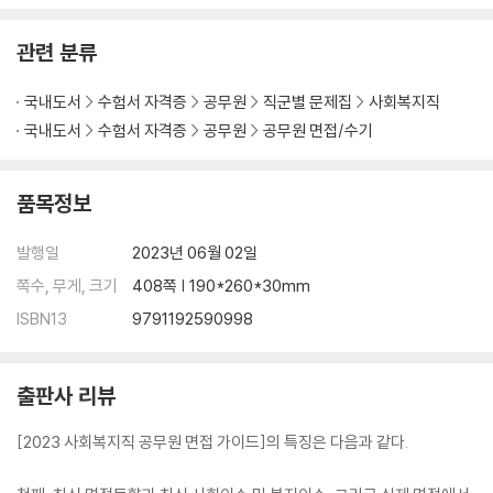
관련 분류
국내도서
수험서 자격증
공무원
직군별 문제집
사회복지직
국내도서
수험서 자격증
공무원
공무원 면접/수기
품목정보
발행일
2023년 06월 02일
쪽수, 무게, 크기
408쪽 | 190*260*30mm
ISBN13
9791192590998
출판사 리뷰
[2023 사회복지직 공무원 면접 가이드]의 특징은 다음과 같다.