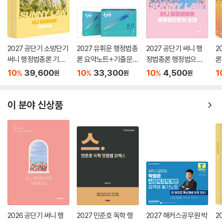
2027 공단기 소방단기
2027 유휘운 행정법총
2027 공단기 써니 행
2
써니 행정법총론 기본
론 요약노트+기출문제
정법총론 행정법으로
론
서
(요.플.)
의 초대
기
10
39,600
10
33,300
10
4,500
1
%
%
%
원
원
원
이 분야 신상품
2026 공단기 써니 행
2027 민준호 독학 행
2027 해커스공무원 박
2