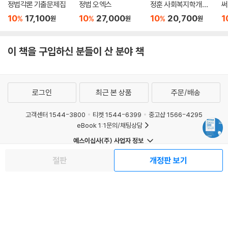
정법각론 기출문제집
정법 오엑스
정훈 사회복지학개론
써
합격생 필기노트
서
10
17,100
10
27,000
10
20,700
1
%
%
%
원
원
원
이 책을 구입하신 분들이 산 분야 책
로그인
최근 본 상품
주문/배송
고객센터 1544-3800
티켓 1544-6399
중고샵 1566-4295
eBook 1:1문의/채팅상담
예스이십사(주) 사업자 정보
이용약관
개인정보처리방침
청소년보호정책
절판
개정판 보기
PC버전
회사소개
거래처관계자께
도서홍보
광고
Copyright © YES24 Corp. All Rights Reserved.
MATOM1