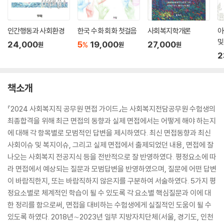
인간행동과 사회환경
한국 수화 회화 첫걸음
사회복지학개론
아
및
24,000
5
19,000
27,000
%
원
원
원
2
책소개
『2024 사회복지직 공무원 면접 가이드』는 사회복지전담공무원 수험생의
최종합격을 위해 최근 면접의 동향과 실제 면접에서는 어떻게 해야 하는지
에 대해 각 항목별로 모범적인 답변을 제시하였다. 최신 면접동향과 최신
사회이슈 및 복지이슈, 그리고 실제 면접에서 출제되었던 내용, 면접에 잘
나오는 사회복지 전공지식 등을 전반적으로 잘 반영하였다. 평정요소에 따
라 면접에서 예상되는 질문과 모범답변을 반영하였으며, 질문에 어떤 답변
이 바람직한지, 또는 바람직하지 않은지를 구분하여 서술하였다. 5가지 평
정요소별로 체계적인 학습이 될 수 있도록 각 요소별 핵심질문과 이에 대
한 정리를 함으로써, 면접을 대비하는 수험생에게 실질적인 도움이 될 수
있도록 하였다. 2018년∼2023년 일부 지방자치단체(서울, 경기도, 인천