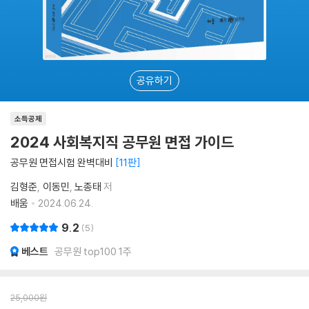
공유하기
소득공제
2024 사회복지직 공무원 면접 가이드
공무원 면접시험 완벽대비
11판
김형준
이동민
노종태
저
배움
2024.06.24.
9.2
5
베스트
공무원 top100 1주
25,000
원