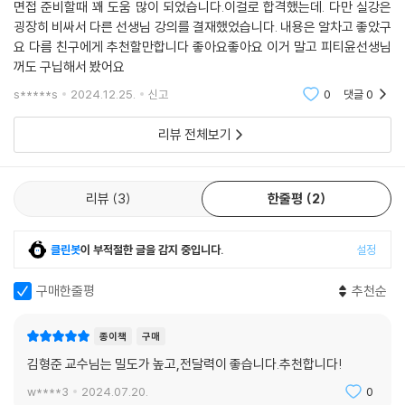
면접 준비할때 꽤 도움 많이 되었습니다.이걸로 합격했는데. 다만 실강은
* 평정항목에 따른 예상 질문과 모범답변 내용 수록
굉장히 비싸서 다른 선생님 강의를 결재했었습니다. 내용은 알차고 좋았구
* 최신 면접동향과 이슈 및 상황질문, 전공지식 수록
요 다름 친구에게 추천할만합니다 좋아요좋아요 이거 말고 피티윤선생님
* 지방정부 점검할 내용, 청렴도, 재정자립도 등 수록
꺼도 구닙해서 봤어요
* 2018년∼2023년(서울, 경기 등) 면접기출 질문 수록
s*****s
2024.12.25.
신고
0
댓글
0
* 메가공무원 김형준 교수의 홈페이지_동영상 강의 수강(유료)
동영상 강의 www.megagong.net
리뷰 전체보기
리뷰
3
한줄평
2
클린봇
이 부적절한 글을 감지 중입니다.
설정
구매한줄평
추천순
종이책
구매
김형준 교수님는 밀도가 높고,전달력이 좋습니다.추천합니다!
w****3
2024.07.20.
0