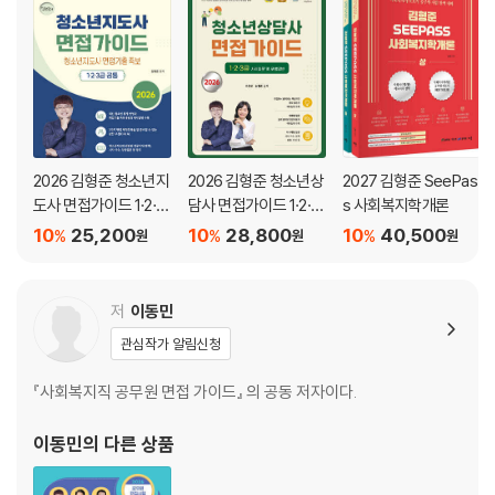
CHAPTER 01. 영역별 질문
CHAPTER 02. 공무원 면접 빈출 문제
CHAPTER 03. 면접 옷차림 코디
CHAPTER 04. 효과적인 면접 스터디
PART 05. 사회복지 이슈 / 전공 지식 ···························김형준
2026 김형준 청소년지
2026 김형준 청소년상
2027 김형준 SeePas
CHAPTER 01. 사회복지 이슈
도사 면접가이드 1·2·3
담사 면접가이드 1·2·3
s 사회복지학개론
CHAPTER 02. 사회복지 전공 지식
급
급 사례질문 및 모범답
10
25,200
10
28,800
10
40,500
%
%
%
원
원
원
변
PART 06. 지방자치단체 정보 ·······································김형준
저
이동민
CHAPTER 01. 해당 지방정부 정리내용
관심작가 알림신청
CHAPTER 02. 2023년 지방자치단체별 청렴도 측정 결과(출처：국민
권익위원회)
『사회복지직 공무원 면접 가이드』 의 공동 저자이다.
CHAPTER 03. 2024년 지방자치단체 재정자립도와 재정자주도：출처
－행정안전부
이동민
의 다른 상품
CHAPTER 04. 2024－2025 문화관광축제(25개 지정)