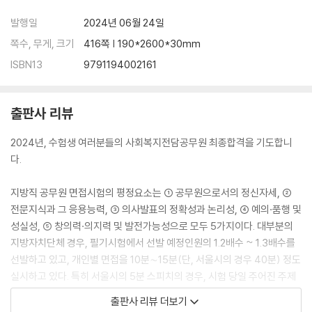
발행일
2024년 06월 24일
쪽수, 무게, 크기
416쪽 | 190*2600*30mm
ISBN13
9791194002161
출판사 리뷰
2024년, 수험생 여러분들의 사회복지전담공무원 최종합격을 기도합니
다.
지방직 공무원 면접시험의 평정요소는 ① 공무원으로서의 정신자세, ②
전문지식과 그 응용능력, ③ 의사발표의 정확성과 논리성, ④ 예의·품행 및
성실성, ⑤ 창의력·의지력 및 발전가능성으로 모두 5가지이다. 대부분의
지방자치단체 경우, 필기시험에서 선발 예정인원의 1.2배수 ~ 1.3배수를
선발하고 있고, 개인별 면접을 10분∼15분(단, 서울시의 경우 40분) 정도
실시하고 있다. 특히 서울시의 5분 스피치의 경우, 시험 당일 주어진 주제
에 대해 작성하고 이를 면접에서 5분 정도 발표와 질의/응답이 있습니다.
출판사 리뷰 더보기
인천시의 경우 집단 면접을 개별면접과는 별도로 실시하고 있으며, 또한