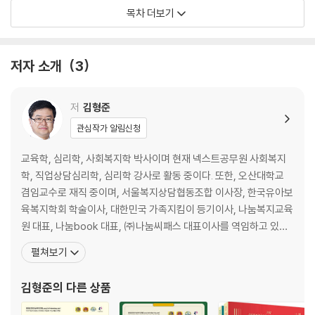
CHAPTER 08. 담당자가 직접 들려준 공무원 면접의 기술
목차 더보기
PART 02. 면접의 실체 ············································ 노종태
저자 소개
3
CHAPTER 01. B & G 답변
CHAPTER 02. 실제 면접시험 진행순서 예시
CHAPTER 03. 공개채용 면접시험 평정표
저
김형준
CHAPTER 04. 모범 면접 시나리오
관심작가 알림신청
PART 03. 실제 면접(평정요소별) ································노종태
교육학, 심리학, 사회복지학 박사이며 현재 넥스트공무원 사회복지
학, 직업상담심리학, 심리학 강사로 활동 중이다. 또한, 오산대학교
CHAPTER 01. 공무원으로서의 정신자세 등
겸임교수로 재직 중이며, 서울복지상담협동조합 이사장, 한국유아보
CHAPTER 02. 전문지식과 그 응용능력
육복지학회 학술이사, 대한민국 가족지킴이 등기이사, 나눔복지교육
CHAPTER 03. 의사발표의 정확성과 논리성
원 대표, 나눔book 대표, ㈜나눔씨패스 대표이사를 역임하고 있다.
CHAPTER 04. 예의, 품행 및 성실성
저서로는 『김형준 직업상담심리학개론 SEEPASS 이론+기출』, 『김
펼쳐보기
CHAPTER 05. 창의력, 의지력 및 발전가능성
형준 직업상담심리학개론 영역&실전 문제집』, 『김형준 SEEPASS
사회복지학개론 공무원 기본이론서』, 『김형준 사회복지학개론 미라
김형준
의 다른 상품
PART 04. 성공적인 면접을 위한 팁 ·····························노종태
클 필기노트』, 『김형준 사회복지학개론 뫼비우스 기출문제