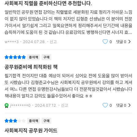
서술하였습니다.
사회복지 직렬을 준비하신다면 추천합니다.
일반적인 공무원 면접 강의는 직렬별로 세분화된 자료 정리가 아쉬운 느낌
셋째, 5가지 평정요소별로 체계적인 학습이 될 수 있도록 각 요소별 핵심
이 없지 않아 있었습니다.이 책의 저자인 김형준 선생님은 이 분야의 전문
질문과 이에 대한 정리를 함으로써, 면접을 대비하는 수험생에게 실질적인
가이셔서 알기쉽게 그리고 일목요연하게 정리해주셔서 단기간에 내용을
도움이 될 수 있도록 하였다.
습득하기에 도움이 된 것 같습니다.유료강의도 병행하신다면 시너지 효과
가 있을 것 같아요~
w****3
2024.07.28.
신고
0
댓글
0
넷째, 2018년∼2023년 일부 지방자치단체(서울, 경기도, 인천 중심)에
서 출제되었던 면접질문(일부는 답변에 도움이 되는 정보를 수록함)을 부
종이책
구매
록에 제시하였으며, 실제 면접에 나올 수 있는 모의질문들도 다수 수록하
공무원준비에 최적화된 책
였습니다.
필기합격 전이지만 대충 예상이 되어서 샀어요 전에 도움을 많이 받아서
다섯째, 각 지방자치단체의 어떠한 내용을 중점적으로 해야 하는가, 그리
또 사봤습니다 김형준교수님은 사회복지직 공무원에서 강의를 하고 계셔
서 여느 다른 면접 유명한강시님들보다 더 전문적일것겉아서 사봤습니다
고 2023년 기준, 지방자치단체별 청렴도, 2024년 기준, 재정자립도와 재
책내용이 알차고 강의도 들을수있어서 좋아요 ㅎㅎ
정자주도, 문화관광축제 등 필요한 기초자료를 수록하였습니다.
j********0
2024.07.12.
신고
0
댓글
0
마지막으로 본 교재는 동영상 강의를 통해서도 충분한 학습이 가능합니다.
메가공무원 김형준 교수의 강좌 페이지에서 [2024 사회복지직 공무원 면
종이책
구매
접특강]이라는 강의제목의 동영상 강의를 통해 학습을 할 수 있습니다.
사회복지직 공무원 가이드