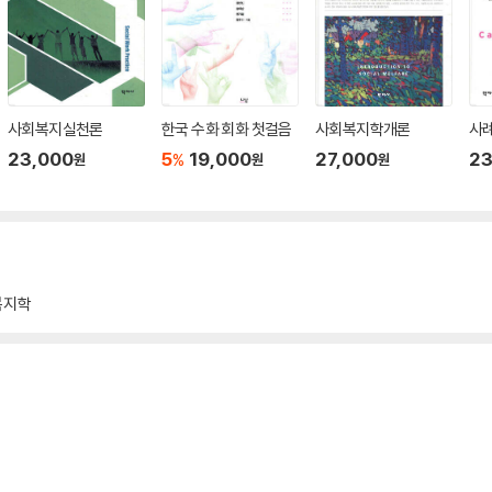
사회복지실천론
한국 수화 회화 첫걸음
사회복지학개론
사
23,000
5
19,000
27,000
23
%
원
원
원
복지학