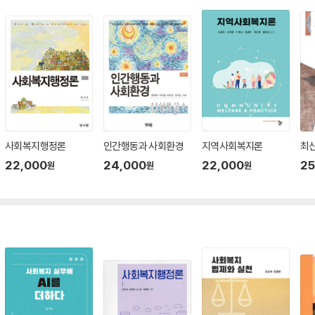
사회복지행정론
인간행동과 사회환경
지역사회복지론
최
22,000
24,000
22,000
25
원
원
원