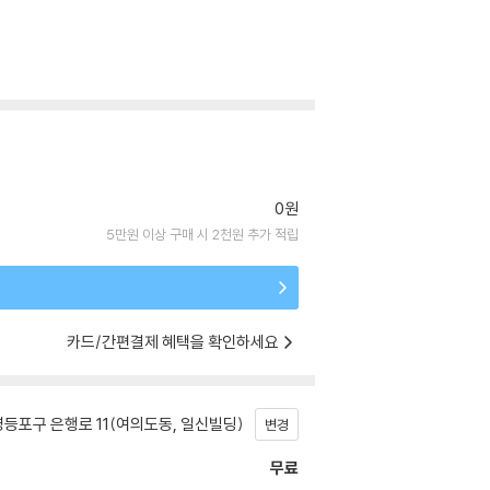
0원
5만원 이상 구매 시 2천원 추가 적립
카드/간편결제 혜택을 확인하세요
등포구 은행로 11(여의도동, 일신빌딩)
변경
무료