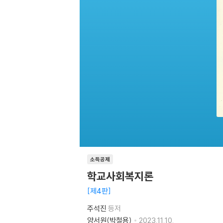
소득공제
학교사회복지론
제4판
주석진
등저
양서원(박철용)
2023.11.10.