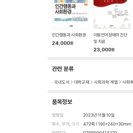
인간행동과 사회환경
아동언어장애의 진단
및 치료
24,000
원
23,000
원
관련 분류
국내도서
대학교재
사회과학 계열
사회
품목정보
발행일
2023년 11월 10일
쪽수, 무게, 크기
472쪽 | 190*240*30mm
ISBN13
9788999414220