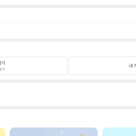
팔기
내 
불가