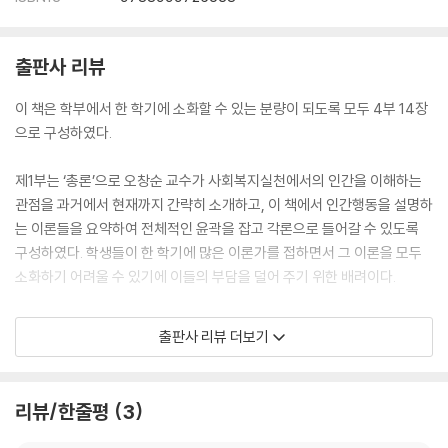
제4장 분석심리이론: 융
1. 인간관과 기본관점
2. 주요 개념
출판사 리뷰
3. 성격의 역동
4. 성격유형 및 성격발달
이 책은 학부에서 한 학기에 소화할 수 있는 분량이 되도록 모두 4부 14장
5. 융과 프로이트의 비교
으로 구성하였다.
6. 사회복지실천에의 적용
제1부는 ‘총론’으로 오창순 교수가 사회복지실천에서의 인간을 이해하는
제5장 자아심리이론: 아들러, 에릭슨
관점을 과거에서 현재까지 간략히 소개하고, 이 책에서 인간행동을 설명하
1. 개인심리이론: 아들러
는 이론들을 요약하여 전체적인 윤곽을 잡고 각론으로 들어갈 수 있도록
2. 심리사회이론: 에릭슨
구성하였다. 학생들이 한 학기에 많은 이론가를 접하면서 그 이론을 모두
소화하기 어려울 수 있기에 이들의 부담을 덜어 주기 위한 배려이다.
제6장 인지이론: 피아제, 엘리스
1. 인지발달이론: 피아제
제2부는 인간의 행동을 다각적으로 설명하기에 유용한 ‘성격이론’으로 구
출판사 리뷰 더보기
2. 합리적 정서행동이론: 엘리스
성하였다. 방대한 성격이론 중에서 사회복지 분야에서의 중요도 및 활용도
를 고려하여 심층심리이론을 비롯한 다섯 가지 이론을 선택하고, 각 이론
제7장 행동주의이론: 스키너, 밴듀라
의 대표적인 이론가들을 두 명씩 선택하여 모두 열 가지 이론들을 고찰하
리뷰/한줄평
3
1. 행동이론: 스키너
였다. 그중 오창순 교수가 심층심리이론에 해당하는 정신분석이론(제3
2. 사회학습이론: 밴듀라
장)과 분석심리이론(제4장)을 다루었고, 장수미 교수가 자이심리이론(제