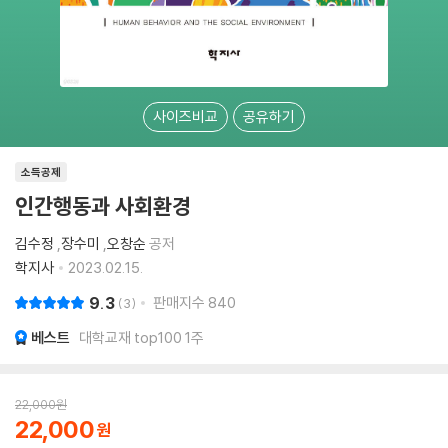
사이즈비교
공유하기
소득공제
인간행동과 사회환경
김수정
,
장수미
,
오창순
공저
학지사
2023.02.15.
9.3
판매지수
840
3
베스트
대학교재 top100 1주
22,000
원
22,000