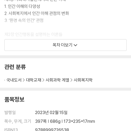
1. 인간 이해의 다양성
2. 사회복지에서 인간 이해 관점의 변화
3. ‘환경 속의 인간’ 관점
제2장 인간행동을 설명하는 이론들
1. 성격이론
목차 더보기
2. 이상행동이론
3. 인간발달이론
4. 생태체계 관점
관련 분류
제2부 성격이론
국내도서
대학교재
사회과학 계열
사회복지학
제3장 정신분석이론: 프로이트
1. 인간관과 기본관점
2. 주요 개념
품목정보
3. 성격의 역동
4. 자아방어기제
발행일
2023년 02월 15일
5. 사회복지실천에의 적용
쪽수, 무게, 크기
397쪽 | 686g | 173*235*17mm
ISBN13
9788999726538