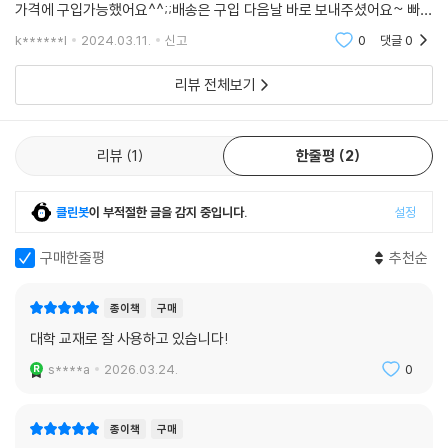
가격에 구입가능했어요^^;;배송은 구입 다음날 바로 보내주셨어요~ 빠름
3. 사회적 발달
빠름~
k******l
2024.03.11.
신고
0
댓글
0
4. 사회복지실천에의 적용
리뷰 전체보기
제12장 성인기
1. 성인 초기(청년기)
2. 성인 중기(중년기)
리뷰
1
한줄평
2
3. 성인 후기(노년기)
제4부 인간과 환경
클린봇
이 부적절한 글을 감지 중입니다.
설정
제13장 생태체계 관점
구매한줄평
추천순
1. 개요
2. 주요 개념
3. 사회복지실천에의 적용: 사례분석
종이책
구매
대학 교재로 잘 사용하고 있습니다!
제14장 사회환경체계
s****a
2026.03.24.
0
1. 가족
2. 집단
3. 조직
종이책
구매