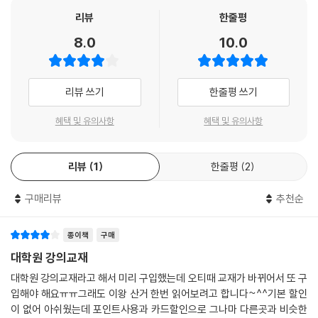
5장), 인지이론(제6장), 행동주의이론(제7장), 인본주의이론(제8장)을
리뷰
한줄평
제8장 인본주의이론: 로저스, 매슬로
소개하였다.
8.0
10.0
1. 인본주의이론: 로저스
2. 욕구위계이론: 매슬로
제3부는 ‘인간발달’은 태내기에서 성인기까지 각 발달단계에 따르는 신체
적, 심리적, 사회적 발달의 변화에 초점을 두고 각 단계마다 사회복지실천
리뷰 쓰기
한줄평 쓰기
제3부 인간발달
에의 적용할 점을 연결하여 제시하였다. 그중 오창순 교수가 태내기와 신
제9장 태내기와 신생아기
생아기(제9장)를, 김수정 교수가 영·유아기(제10장)와 아동·청소년기(제
혜택 및 유의사항
혜택 및 유의사항
1. 태내기
11장)를, 장수미 교수가 성인기(제12장)를 성인 초기(청년기), 성인 중기
2. 신생아기
(중년기), 성인 후기(노년기)로 나누어 집필하였다.
리뷰
1
한줄평
2
제10장 영 · 유아기
제4부는 ‘인간과 환경’이라는 제목으로 김수정 교수가 인간과 환경 간의
1. 신체적 발달
구매리뷰
추천순
상호작용에 대한 설명, 개인과 환경에 대한 총합적 접근에 유용한 생태체
2. 심리적 발달
계 관점(제13장)과 사회환경체계(제14장)를 다루었다.
3. 사회적 발달
종이책
구매
4. 사회복지실천에의 적용
대학원 강의교재
대학원 강의교재라고 해서 미리 구입했는데 오티때 교재가 바뀌어서 또 구
제11장 아동 · 청소년기
입해야 해요ㅠㅠ그래도 이왕 산거 한번 읽어보려고 합니다~^^기본 할인
1. 신체적 발달
이 없어 아쉬웠는데 포인트사용과 카드할인으로 그나마 다른곳과 비슷한
2. 심리적 발달