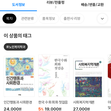
리뷰/한줄평
도서정보
배송/반품/교환
3
목차
관련분류
품목정보
출판사 리뷰
이 상품의 태그
#노인복지학과
인간행동과 사회환경
한국 수화 회화 첫걸음
사회복지학개론
아
및
24,000
5
19,000
27,000
%
원
원
원