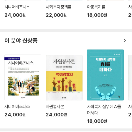
시니어비즈니스
사회복지정책론
아동복지론
사
24,000
22,000
18,000
2
원
원
원
이 분야 신상품
시니어비즈니스
자원봉사론
사회복지 실무에 AI를
사
더하다
24,000
24,000
2
원
원
18,000
원