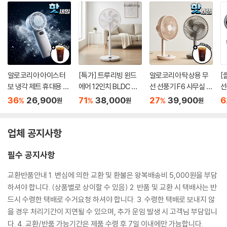
알로코리아 아이스터
[특가] 트루리빙 윈드
알로코리아 탁상용 무
[
보 냉각 제트 휴대용 선
에어 12인치 BLDC 선
선 선풍기 F6 사무실 소
선
풍기 FA3 미니 핸디 손
풍기 TLF-F1201
형 책상 미니 휴대용 캠
36
26,900
71
38,000
27
39,900
6
%
%
%
원
원
원
풍기 손선풍기
핑 써큘레이터
업체 공지사항
필수 공지사항
교환반품안내 1. 변심에 의한 교환 및 환불은 왕복배송비 5,000원을 부담
하셔야 합니다. (상품별로 상이할 수 있음) 2. 반품 및 교환 시 택배사는 반
드시 수령한 택배로 수거요청 하셔야 합니다. 3. 수령한 택배로 보내지 않
을 경우 처리기간이 지연될 수 있으며, 추가 운임 발생 시 고객님 부담입니
다. 4. 교환/반품 가능기간은 제품 수령 후 7일 이내에만 가능합니다.