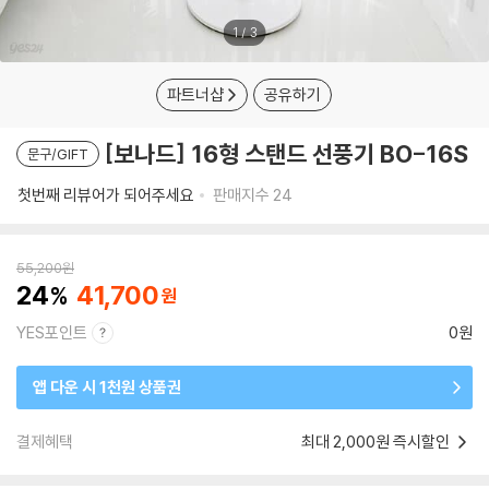
1
/
3
파트너샵
공유하기
[보나드] 16형 스탠드 선풍기 BO-16S
문구/GIFT
첫번째 리뷰어가 되어주세요
판매지수
24
55,200
원
24
41,700
YES포인트
0원
앱 다운 시 1천원 상품권
결제혜택
최대 2,000원 즉시할인