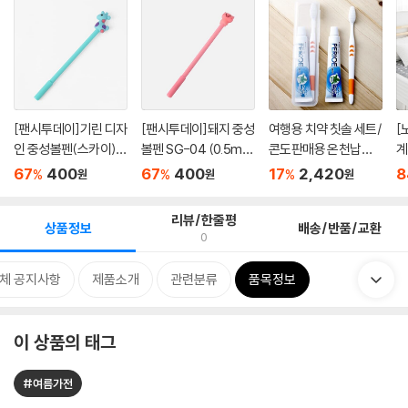
[팬시투데이]기린 디자
[팬시투데이]돼지 중성
여행용 치약 칫솔 세트/
[
인 중성볼펜(스카이)
볼펜 SG-04 (0.5m
콘도판매용 온천납품
계
(0.5...
m)
용 ...
동o
67
400
67
400
17
2,420
8
%
%
%
원
원
원
리뷰/한줄평
상품정보
배송/반품/교환
0
체 공지사항
제품소개
관련분류
품목정보
이 상품의 태그
#여름가전