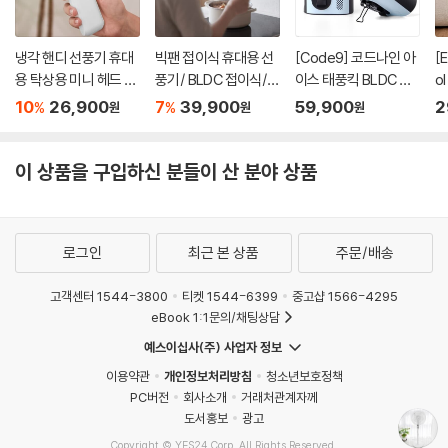
냉각 핸디 선풍기 휴대
빅팬 접이식 휴대용 선
[Code9] 코드나인 아
[
용 탁상용 미니 헤드 각
풍기/ BLDC 접이식/
이스 태풍킥 BLDC 선
o
도조절 선풍기
두손이 자유로운 걸이
풍기 M376 (스트랩
S
10
26,900
7
39,900
59,900
2
%
%
원
원
원
용 선풍기/ 탁상용선풍
+쿨토시2세트 증정)
기
이 상품을 구입하신 분들이 산 분야 상품
로그인
최근 본 상품
주문/배송
고객센터 1544-3800
티켓 1544-6399
중고샵 1566-4295
eBook 1:1문의/채팅상담
예스이십사(주) 사업자 정보
이용약관
개인정보처리방침
청소년보호정책
PC버전
회사소개
거래처관계자께
도서홍보
광고
Copyright © YES24 Corp. All Rights Reserved.