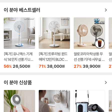
이 분야 베스트셀러
[특가] 유니맥스 기계
[특가] 트루리빙 윈드
알로코리아 탁상용 무
알
식 14인치 선풍기 UMF
에어 12인치 BLDC 선
선 선풍기 F6 사무실 소
선
-8483KN
풍기 TLF-F1201
형 책상 미니 휴대용 캠
형
56
26,500
71
38,000
27
39,900
2
%
%
%
원
원
원
핑 써큘레이터
핑
이 분야 신상품