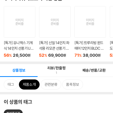
[특가] 유니맥스 기계
[특가] 신일 14인치 좌
[특가] 트루리빙 윈드
[
식 14인치 선풍기 UMF
석용 리모콘 선풍기 SIF
에어 12인치 BLDC 선
도
-8483...
-A...
풍기 T...
소음
56
26,500
52
69,900
71
38,000
5
%
%
%
원
원
원
리뷰/한줄평
상품정보
배송/반품/교환
1
태그
제품소개
관련분류
품목정보
이 상품의 태그