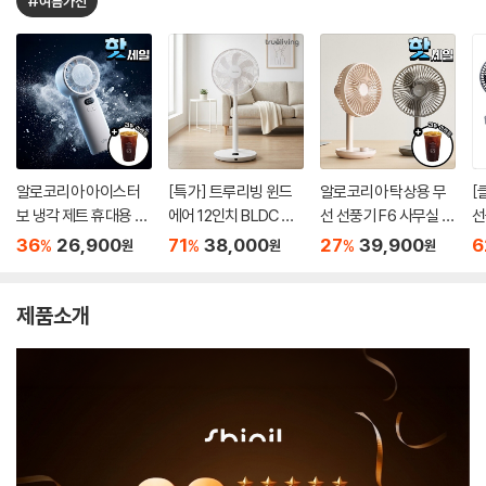
#여름가전
알로코리아 아이스터
[특가] 트루리빙 윈드
알로코리아 탁상용 무
[
보 냉각 제트 휴대용 선
에어 12인치 BLDC 선
선 선풍기 F6 사무실 소
선
풍기 FA3 미니 핸디 손
풍기 TLF-F1201
형 책상 미니 휴대용 캠
36
26,900
71
38,000
27
39,900
6
%
%
%
원
원
원
풍기 손선풍기
핑 써큘레이터
제품소개