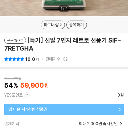
1
/
4
파트너샵
공유하기
[특가] 신일 7인치 레트로 선풍기 SIF-
문구/GIFT
7RETGHA
10.0
판매지수
162
1
130,000
원
54
59,900
YES포인트
0원
앱 다운 시 1천원 상품권
결제혜택
최대 2,000원 즉시할인