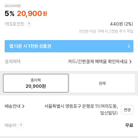
22,000
원
5
20,900
YES포인트
440원 (2%)
5만원 이상 구매 시 2천원 추가 적립
앱 다운 시 1천원 상품권
결제혜택
카드/간편결제 혜택을 확인하세요
종이책
원제
20,900
원
배송안내
서울특별시 영등포구 은행로 11(여의도동,
변경
일신빌딩)
배송비
무료