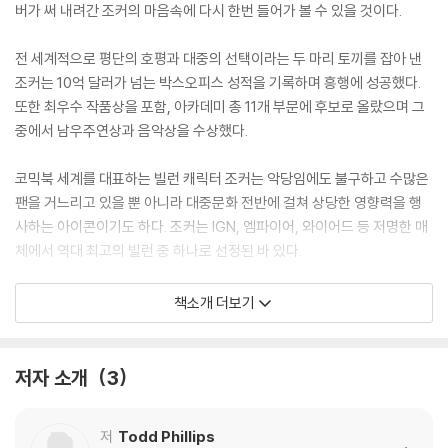
버가 써 내려간 조커의 마음속에 다시 한번 들어가 볼 수 있을 것이다.
전 세계적으로 평단의 호평과 대중의 선택이라는 두 마리 토끼를 잡아 낸
조커는 10억 달러가 넘는 박스오피스 성적을 기록하며 흥행에 성공했다.
또한 최우수 작품상을 포함, 아카데미 총 11개 부문에 후보로 올랐으며 그
중에서 남우주연상과 음악상을 수상했다.
코믹북 세계를 대표하는 빌런 캐릭터 조커는 악당임에도 불구하고 수많은
팬을 거느리고 있을 뿐 아니라 대중문화 전반에 걸쳐 상당한 영향력을 행
사하는 아이콘이기도 하다. 조커는 IGN, 엠파이어, 와이어드 등 저명한 매
체에서 역대 최고의 빌런 중 하나로 선정된 바 있다.
2022년 3월, 수많은 팬들의 기대와 함께 개봉된 “더 배트맨”은 “조커”와
책소개 더보기
함께 시너지 효과를 냈다.
촬영 스크립트 전문, 시선을 사로잡는 프로모션 이미지, 주요 장면들이 담
긴 컬러 스틸, 영화의 기원 및 와킨 피닉스, 로버트 드 니로와의 협업에 관
저자 소개
3
한 토드 필립스 확장 인터뷰 수록.
저
Todd Phillips