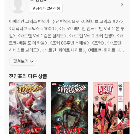
관심작가 알림신청
아메리칸 코믹스 번역가. 주요 번역작으로 <디텍티브 코믹스 #27>,
<디텍티브 코믹스 #1000>, <뉴 52! 배트맨 앤드 로빈 Vol. 1: 본 투
킬>, <배트맨 Vol. 1 검은 설계도>, <배트맨 Vol. 2 조커 전쟁>, <배
트맨: 배틀 포 더 카울>, <조커 80주년 스페셜>, <조커>, <배트맨:
하비스트 브리드>, <배트맨: 화이트 나이트>, <배트맨: 화이트 나이
트의 저주>, <배트맨: 라스트 나이트 온 어스>, <배트맨: 로드 투 메
펼쳐보기
탈>, <배트맨: 메탈>, <배트맨: 메탈: 다크 나이츠 라이징>, <배트
맨: 메탈: 레지스탕스>, <저스티스 리그: 노 저스티
전인표
의 다른 상품