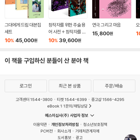
그대에게 드림 대본집
창작자를 위한 주술 용
연극 그리고 마음
오
세트
어 사전 + 창작자를 위
15,800
1
원
한 판타지 용어 사전 세
10
45,000
10
39,600
%
%
원
원
트
이 책을 구입하신 분들이 산 분야 책
로그인
최근 본 상품
주문/배송
고객센터 1544-3800
티켓 1544-6399
중고샵 1566-4295
eBook 1:1문의/채팅상담
예스이십사(주) 사업자 정보
이용약관
개인정보처리방침
청소년보호정책
PC버전
회사소개
거래처관계자께
도서홍보
광고