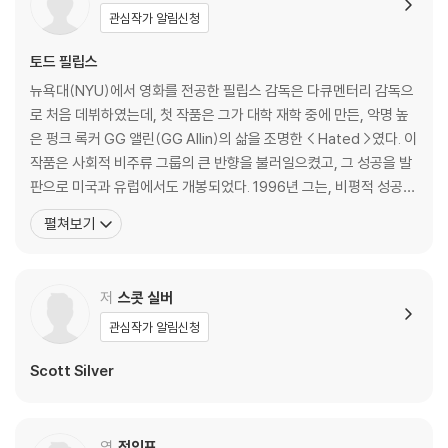
관심작가 알림신청
토드 필립스
뉴욕대(NYU)에서 영화를 전공한 필립스 감독은 다큐멘터리 감독으
로 처음 데뷔하였는데, 첫 작품은 그가 대학 재학 중에 만든, 악명 높
은 펑크 록커 GG 앨린(GG Allin)의 삶을 조명한 < Hated >였다. 이
작품은 사회적 비주류 그룹의 큰 반향을 불러일으켰고, 그 성공을 발
판으로 미국과 유럽에서도 개봉되었다. 1996년 그는, 비평적 성공과
동시에 큰 논쟁을 불러일으킨 < Frat House >를 감독하였는데, 대
펼쳐보기
학 신입생들의 호된 신고식을 다룬 이 작품은 1998년 선댄스 영화제
에서 필립스 감독에게 Grand Jury상을 안겨주었다. 2000년에 장편
영화 감독
저
스콧 실버
관심작가 알림신청
Scott Silver
역
전인표