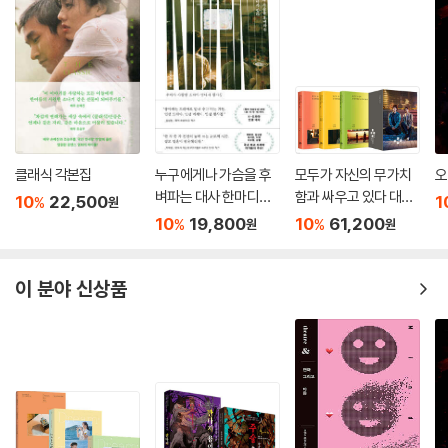
클래식 각본집
누구에게나 가슴을 후
모두가 자신의 무가치
오
벼파는 대사 한마디가
함과 싸우고 있다 대본
10
22,500
1
%
원
있다
집 세트
10
19,800
10
61,200
%
%
원
원
이 분야 신상품