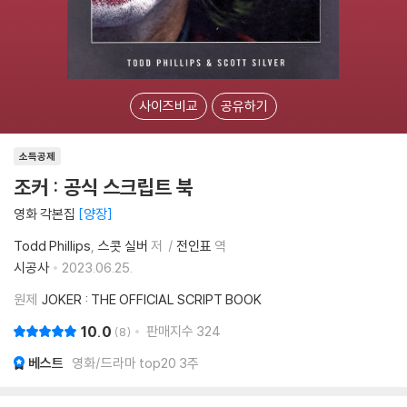
사이즈비교
공유하기
소득공제
조커 : 공식 스크립트 북
영화 각본집
양장
Todd Phillips
스콧 실버
저
전인표
역
시공사
2023.06.25.
원제
JOKER : THE OFFICIAL SCRIPT BOOK
10.0
판매지수
324
8
베스트
영화/드라마 top20 3주