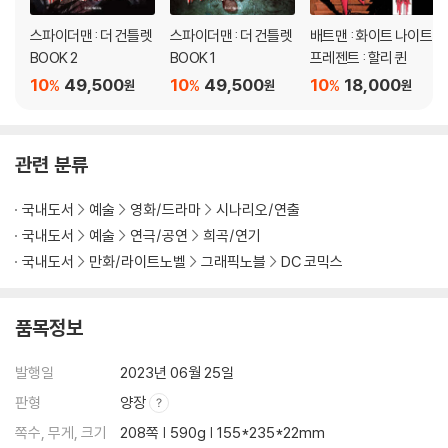
스파이더맨 : 더 건틀렛
스파이더맨 : 더 건틀렛
배트맨 : 화이트 나이트
BOOK 2
BOOK 1
프레젠트 : 할리 퀸
10
49,500
10
49,500
10
18,000
%
%
%
원
원
원
관련 분류
국내도서
예술
영화/드라마
시나리오/연출
국내도서
예술
연극/공연
희곡/연기
국내도서
만화/라이트노벨
그래픽노블
DC 코믹스
품목정보
발행일
2023년 06월 25일
판형
양장
쪽수, 무게, 크기
208쪽 | 590g | 155*235*22mm