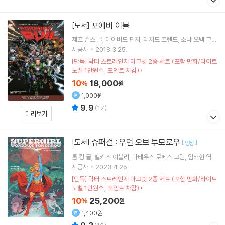
포에버 이블
[도서]
제프 존스
글
데이비드 핀치
리처드 프렌드
소냐 오백
그림
외 1명
시공사
2018.3.25.
[단독] 닥터 스트레인지 마그넷 2종 세트 (포함 만화/라이트
노벨 1만원↑, 포인트 차감)
10
18,000
%
원
1,000원
9.9
(
17
)
미리보기
슈퍼걸 : 우먼 오브 투모로우
[도서]
[
]
양장
톰 킹
글
빌키스 이블리
마테우스 로페스
그림
임태현
역
시공사
2023.4.25.
[단독] 닥터 스트레인지 마그넷 2종 세트 (포함 만화/라이트
노벨 1만원↑, 포인트 차감)
10
25,200
%
원
1,400원