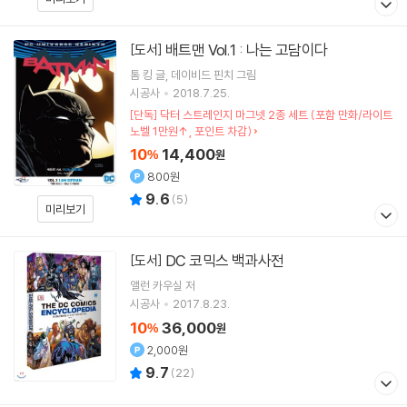
배트맨 Vol.1 : 나는 고담이다
[도서]
톰 킹
글
데이비드 핀치
그림
시공사
2018.7.25.
[단독] 닥터 스트레인지 마그넷 2종 세트 (포함 만화/라이트
노벨 1만원↑, 포인트 차감)
10
14,400
%
원
800원
9.6
(
5
)
미리보기
DC 코믹스 백과사전
[도서]
앨런 카우실
저
시공사
2017.8.23.
10
36,000
%
원
2,000원
9.7
(
22
)