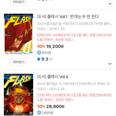
미리보기
플래시 Vol.1 : 번개는 두 번 친다
[도서]
조슈아 윌리엄슨
글
카르미네 디 쟌도메니코
아이반 플라
센시아
그림
이규원
역
시공사
2018.7.25.
[단독] 닥터 스트레인지 마그넷 2종 세트 (포함 만화/라이트
노벨 1만원↑, 포인트 차감)
10
16,200
%
원
900원
9.3
(
8
)
미리보기
플래시 Vol.4
[도서]
조슈아 윌리엄슨
저
카르미네 디 지안도메니코
하워드 포
터
아이반 플라센시아
그림 외 4명
시공사
2021.2.25.
[단독] 닥터 스트레인지 마그넷 2종 세트 (포함 만화/라이트
노벨 1만원↑, 포인트 차감)
10
28,800
%
원
1,600원