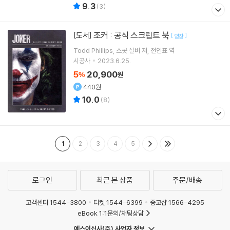
9.3
(
3
)
조커 : 공식 스크립트 북
[도서]
[
]
양장
Todd Phillips
스콧 실버
저
전인표
역
시공사
2023.6.25.
5
20,900
%
원
440원
10.0
(
8
)
1
2
3
4
5
로그인
최근 본 상품
주문/배송
고객센터 1544-3800
티켓 1544-6399
중고샵 1566-4295
eBook 1:1문의/채팅상담
예스이십사(주) 사업자 정보