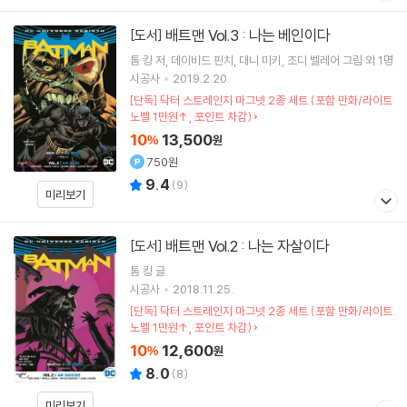
배트맨 Vol.3 : 나는 베인이다
[도서]
톰 킹
저
데이비드 핀치
대니 미키
조디 벨레어
그림 외 1명
시공사
2019.2.20.
[단독] 닥터 스트레인지 마그넷 2종 세트 (포함 만화/라이트
노벨 1만원↑, 포인트 차감)
10
13,500
%
원
750원
9.4
(
9
)
미리보기
배트맨 Vol.2 : 나는 자살이다
[도서]
톰 킹
글
시공사
2018.11.25.
[단독] 닥터 스트레인지 마그넷 2종 세트 (포함 만화/라이트
노벨 1만원↑, 포인트 차감)
10
12,600
%
원
8.0
(
8
)
미리보기