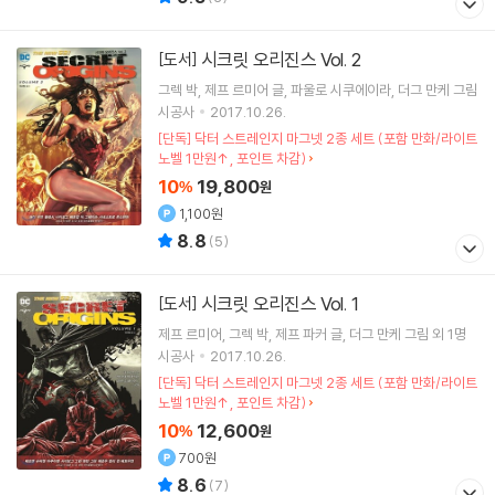
시크릿 오리진스 Vol. 2
[도서]
그렉 박
제프 르미어
글
파울로 시쿠에이라
더그 만케
그림
시공사
2017.10.26.
[단독] 닥터 스트레인지 마그넷 2종 세트 (포함 만화/라이트
노벨 1만원↑, 포인트 차감)
10
19,800
%
원
1,100원
8.8
(
5
)
시크릿 오리진스 Vol. 1
[도서]
제프 르미어
그렉 박
제프 파커
글
더그 만케
그림 외 1명
시공사
2017.10.26.
[단독] 닥터 스트레인지 마그넷 2종 세트 (포함 만화/라이트
노벨 1만원↑, 포인트 차감)
10
12,600
%
원
700원
8.6
(
7
)