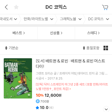
DC 코믹스
국내도서
만화/라이트노벨
그래픽노블
DC 코믹스
베스트
신상품
스테디
기본순
품절포함
배트맨 & 로빈 : 배트맨 & 로빈 머스트
[도서]
다이!
그랜트 모리슨 글 / 프레이저 어빙,데이비드 핀치 공 그림 /
이규원 역
시공사
2017.8.25.
[단독] 닥터 스트레인지 마그넷 2종 세트 (포함 만화/라이트
노벨 1만원↑, 포인트 차감)
10
12,600
%
원
700원
10.0
(
6
)