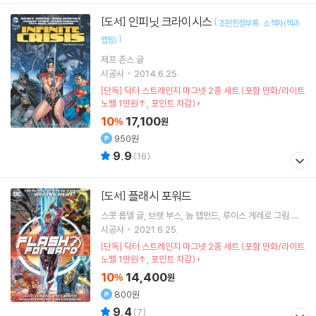
인피닛 크라이시스
[도서]
[
초판한정부록 : 소책자(책과
]
랩핑)
제프 존스
글
시공사
2014.6.25.
[단독] 닥터 스트레인지 마그넷 2종 세트 (포함 만화/라이트
노벨 1만원↑, 포인트 차감)
10
17,100
%
원
950원
9.9
(
16
)
플래시 포워드
[도서]
스콧 롭델
글
브렛 부스
놈 랩먼드
루이스 게레로
그림 외 1
명
시공사
2021.6.25.
[단독] 닥터 스트레인지 마그넷 2종 세트 (포함 만화/라이트
노벨 1만원↑, 포인트 차감)
10
14,400
%
원
800원
9.4
(
7
)