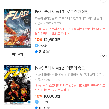
플래시 Vol.3 : 로그즈 재장전
[도서]
조슈아 윌리엄슨
저
카르미네 디잔도메니코
아이반 플라센
시아
그림
이규원
역
시공사
2019.2.20.
[단독] 닥터 스트레인지 마그넷 2종 세트 (포함 만화/라이트
노벨 1만원↑, 포인트 차감)
10
12,600
%
원
700원
8.4
(
5
)
미리보기
플래시 Vol.2 : 어둠의 속도
[도서]
조슈아 윌리엄슨
글
다비데 잔펠리체
닐 구지
그림
이규원
역
시공사
2019.1.20.
[단독] 닥터 스트레인지 마그넷 2종 세트 (포함 만화/라이트
노벨 1만원↑, 포인트 차감)
10
10,800
%
원
600원
8.7
(
6
)