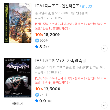
디씨즈드 : 언킬러블즈
[도서]
[
]
컬러
양장
톰 테일러
글
칼 모스테르트
그림
안영환
역
시공사
2023.8.25.
[단독] 닥터 스트레인지 마그넷 2종 세트 (포함 만화/라이트
노벨 1만원↑, 포인트 차감)
10
16,200
%
원
900원
8.2
(
6
)
배트맨 Vol.3 : 가족의 죽음
[도서]
스콧 스나이더
저
그렉 카풀로
조너선 글래피언
그림
이규
원
역
시공사
2018.8.25.
[단독] 닥터 스트레인지 마그넷 2종 세트 (포함 만화/라이트
노벨 1만원↑, 포인트 차감)
10
13,500
%
원
750원
9.9
(
16
)
미리보기