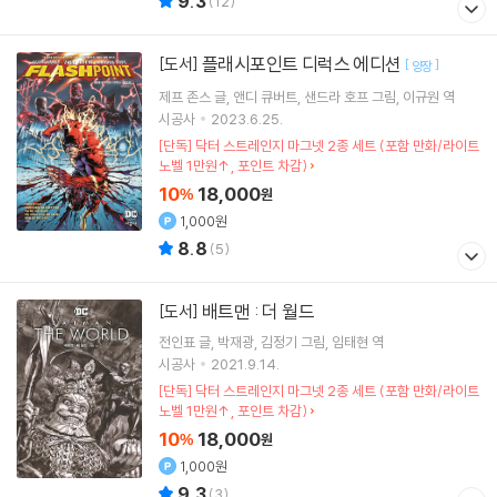
9.3
(
12
)
플래시포인트 디럭스 에디션
[도서]
[
]
양장
제프 존스
글
앤디 큐버트
샌드라 호프
그림
이규원
역
시공사
2023.6.25.
[단독] 닥터 스트레인지 마그넷 2종 세트 (포함 만화/라이트
노벨 1만원↑, 포인트 차감)
10
18,000
%
원
1,000원
8.8
(
5
)
배트맨 : 더 월드
[도서]
전인표
글
박재광
김정기
그림
임태현
역
시공사
2021.9.14.
[단독] 닥터 스트레인지 마그넷 2종 세트 (포함 만화/라이트
노벨 1만원↑, 포인트 차감)
10
18,000
%
원
1,000원
9.3
(
3
)