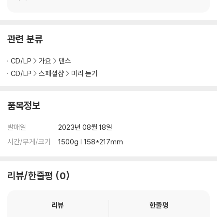
1. Killin’ Me Good *TITLE
관련 분류
Lyrics by J.Y. Park “The Asiansoul”
Composed by Marcus Lomax, Melanie Fontana, GG Ramirez, Li
CD/LP
가요
댄스
ndgren
CD/LP
스페셜샵
미리 듣기
Arranged by Lindgren, J.Y. Park "The Asiansoul", 이해솔
Original publisher JYP Publishing (KOMCA), Black River Stream
s (BMI). All rights administered by Reservoir Media Manageme
품목정보
nt, Inc., Almo Music Corp./51000 Feet Music/Tinkermel Music
Creations (ASCAP), Sony/ATV Ballad (BMI), Universal Music C
발매일
2023년 08월 18일
orp. / Bee & Rose Music (ASCAP)
시간/무게/크기
1500g | 158*217mm
Sub-publisher JYP Publishing (KOMCA), Fuji Pacific Korea, Univ
ersal Music Publishing, Sony Music Publishing
Sessions Background vocals by Melanie Fontana
리뷰/한줄평
0
Vocals directed by earattack
Digital editing by 이경원, 이상엽 at JYPE Studios
리뷰
한줄평
Recorded by 이상엽, 임찬미, earattack at JYPE Studios