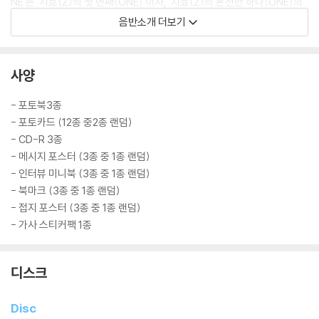
NE'은 '지효(Z)의 첫 번째(ONE)'이자, '지효(Z)의 온전한 하나(ONE)의'
작품이라는 의미를 내포하고 있다.
음반소개 더보기
타이틀곡 ‘Killin' Me Good'(킬링 미 굿)은 '지효 그 자체'를 보여주는데 중
점을 둔 곡으로 리드미컬하고 그루비한 사운드 위 지효의 특장점인 풍성하
사양
고 파워풀한 음색으로 귀를 사로잡는다. JYP엔터테인먼트 대표 프로듀서
박진영이 작사를 맡아 "네가 만들어주는 이 기분 십 초마다 생각이 나 내 모
- 포토북3종
습에 내가 놀라", "날 솔직하게 해 모두 표현하게 돼"와 같은 가사로 감정을
- 포토카드 (12종 중2종 랜덤)
담백하게 드러내는 지효 특유의 감성을 살렸다. 여기에 두아 리파(Dua Li
- CD-R 3종
pa), 마룬파이브(Maroon5), 에이바 맥스(Ava Max)를 비롯해 세계적
- 메시지 포스터 (3종 중 1종 랜덤)
가수들과 함께 작업한 이력의 멜라니 폰타나(Melanie Fontana), 린드그
- 인터뷰 미니북 (3종 중 1종 랜덤)
렌(Lindgren), 몬스터즈 앤 스트레인저스 작가 마르쿠스 로맥스(Marcu
- 북마크 (3종 중 1종 랜덤)
s Lomax) 등 유수 작가진이 의기투합해 지효만의 색을 띄는 명곡을 탄생
- 접지 포스터 (3종 중 1종 랜덤)
시켰다. 신곡 ‘Killin' Me Good' 뮤직비디오와 비주얼 콘셉트에는 다채로
- 가사 스티커팩 1종
운 톤앤무드를 더해 지효가 가진 입체적 매력을 효과적으로 표현했다.
디스크
지효는 트와이스로서 보여준 모습에서 더 나아가 '솔로 아티스트'의 역량
과 존재감을 널리 알린다. 타이틀곡 외 'Talkin’ About It (Feat. 24kGol
Disc
dn)'(토킹 어바웃 잇), 'Closer'(클로저), 'Wishing On You'(위싱 온