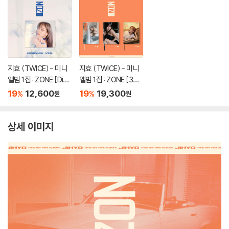
지효 (TWICE) - 미니
지효 (TWICE) - 미니
앨범 1집 : ZONE [Digi
앨범 1집 : ZONE [3종
pack Ver.]
중 1종 랜덤발송]
19
12,600
19
19,300
%
%
원
원
상세 이미지