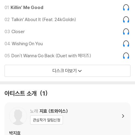
유), 'Don't Wanna Go Back (Duet with 헤이즈)'(돈 워너 고 백), 'Ro
01
Killin’ Me Good
om'(룸), 'Nightmare'(나이트메어)까지 총 6곡 모든 수록곡의 곡 작업
에 참여해 차곡차곡 쌓아온 음악성을 드러낸다. 특히 미국 빌보드 메인 차
02
Talkin’ About It (Feat. 24kGoldn)
트 '핫 100' 1위를 달성한 미국 래퍼 24케이골든(24kGoldn)과 남다른
03
Closer
감성의 뮤지션 헤이즈와 의기투합한 곡에서는 신선한 음악 시너지를 발산
해 색다른 면모를 선보인다. 마지막 트랙에 자리한 'Nightmare'는 트와이
04
Wishing On You
스 다섯 번째 월드투어 'READY TO BE'(레디 투 비) 개인 무대에서 선공
개돼 전 세계 팬들의 뜨거운 환호를 모았고, 이 곡의 정식 발매를 기다린 원
05
Don't Wanna Go Back (Duet with 헤이즈)
스에게 선물과도 같은 반가운 음악이 될 전망이다.
디스크 더보기
본연의 빛이 곧고 환한 음악적 캐릭터의 지효가 첫 솔로 앨범 'ZONE'을 통
해 하나(ONE)의 음악 세계와 깊은 내면을 난연히 노래한다. 트와이스 나
아티스트 소개
1
연에 이어 팀 내 두 번째 솔로 주자로 나서며 그룹으로서, 솔로로서도 모두
손색없는 최고의 활약을 펼칠 것으로 기대를 모은다.
노래
지효 (트와이스)
관심작가 알림신청
박지효
[Credit]