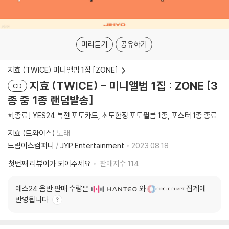
미리듣기
공유하기
지효 (TWICE) 미니앨범 1집 [ZONE]
지효 (TWICE) - 미니앨범 1집 : ZONE [3
CD
종 중 1종 랜덤발송]
*[종료] YES24 특전 포토카드, 초도한정 포토필름 1종, 포스터 1종 종료
지효 (트와이스)
노래
드림어스컴퍼니
/
JYP Entertainment
2023.08.18.
첫번째 리뷰어가 되어주세요
판매지수
114
예스24 음반 판매 수량은
와
집계에
반영됩니다.