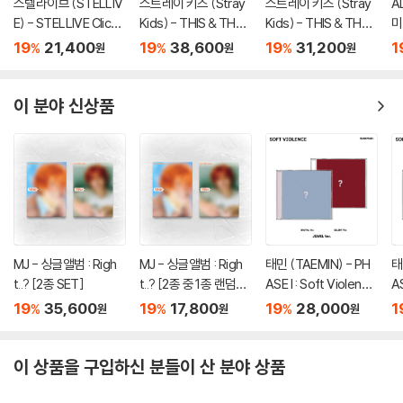
스텔라이브 (STELLIV
스트레이 키즈 (Stray
스트레이 키즈 (Stray
A
Vocals directed by earattack
E) - STELLIVE Cliche
Kids) - THIS & THAT
Kids) - THIS & THAT
미
Digital editing by 이경원
1st EP 「Colorful Stro
[2종 SET]
[TRUCK VER.]
A
19
21,400
19
38,600
19
31,200
1
%
%
%
원
원
원
Recorded by 서은일, earattack at JYPE Studios (지효), Nick Mac
kes」 - CD Ver.
T'
at 6250 Studios (24kGoldn)
r.]
Mixed by 이태섭 at JYPE Studios
이 분야 신상품
Mastered by 권남우 at 821 Sound Mastering
Mixed in Dolby Atmos by 신봉원 (Asst.박남준) at GLAB Studios
지효가 미국에서 직접 작곡한 'Talkin’ About It (Feat. 24kGoldn)'은
섹시한 분위기가 인상적인 댄스팝곡으로 캐치한 훅이 흥을 돋운다. 세계적
인 래퍼 24케이골든이 피처링을 맡아 지효와 신선한 시너지를 냈다.
MJ - 싱글앨범 : Righ
MJ - 싱글앨범 : Righ
태민 (TAEMIN) - PH
태
t..? [2종 SET]
t..? [2종 중 1종 랜덤발
ASE I : Soft Violence
AS
3. Closer
송]
[JEWEL Ver.][2종 SE
[
19
35,600
19
17,800
19
28,000
1
%
%
%
원
원
원
T]
1
Lyrics by 지효
Composed by Rykeyz (Ryan Williamson), Jae Stephens, Dewa
이 상품을 구입하신 분들이 산 분야 상품
in Whitmore, Marty Rod
Arranged by Rykeyz (Ryan Williamson), Marty MARO