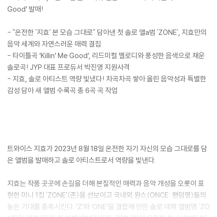
Good’ 발매!
- "온전한 '지효' 본 모습 그대로" 담아낸 첫 솔로 앨a범 'ZONE', 지효만의
음악 세계와 자연스러운 매력 결집
- 타이틀곡 ‘Killin’ Me Good’, 리드미컬 멜로디와 풍성한 음색으로 채운
솔로곡! JYP 대표 프로듀서 박진영 지원사격
- 지효, 솔로 아티스트 역량 빛냈다! 차곡차곡 쌓아 올린 음악성과 특별한
감성 담아 새 앨범 수록곡 총 6곡 곡 작업
트와이스 지효가 2023년 8월 18일 온전한 자기 자신의 모습 그대로를 담
은 앨범을 발매하고 솔로 아티스트로서 역량을 빛낸다.
지효는 작품 곳곳에 손길을 더해 본질적인 매력과 음악 개성을 오롯이 표
현한 미니 1집 'ZONE'(존)을 선보이고 국내외 원스(ONCE: 팬덤명)들의
높은 기대를 충족시킨다. ‘Z’와 ‘ONE’을 결합해 만든 솔로 데뷔 앨범명 'ZO