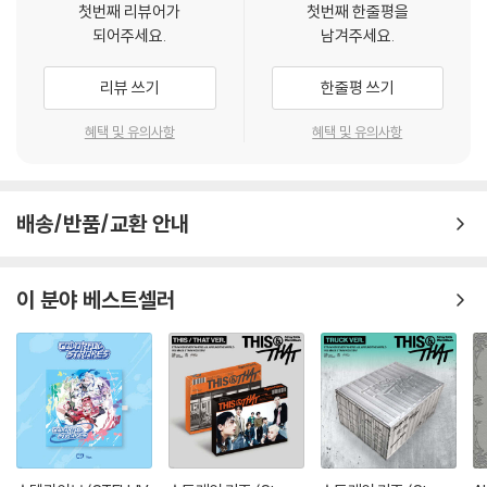
Mixed by 이태섭 at JYPE Studios
첫번째 리뷰어가
첫번째 한줄평을
Mastered by 권남우 at 821 Sound Mastering
되어주세요.
남겨주세요.
Mixed in Dolby Atmos by 신봉원 (Asst.박남준) at GLAB Studios
리뷰 쓰기
한줄평 쓰기
2. Talkin’ About It (Feat. 24kGoldn)
혜택 및 유의사항
혜택 및 유의사항
Lyrics by Melanie Fontana, 24kGoldn
Composed by 지효, 24kGoldn, earattack, Melanie Fontana, Lin
배송/반품/교환 안내
dgren, 공도
Arranged by earattack, Lindgren, 공도
Original publisher JYP Publishing (KOMCA), Heavymental Soun
이 분야 베스트셀러
d/ Music Cube, Inc., Almo Music Corp./51000 Feet Music/Tinke
rmel Music Creations (ASCAP), Sony/ATV Ballad (BMI), 24KGO
LDN PUBLISHING / Artist 101 Publishing Group (BMI). All rights a
dministered by Songs of Kobalt Music Publishing
Sub-publisher JYP Publishing (KOMCA), Music Cube, Inc./ peer
music, Universal Music Publishing, Sony Music Publishing
Sessions Background vocals by Melanie Fontana