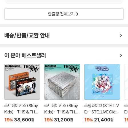
Digital editing by 이경원
Recorded by 서은일, earattack at JYPE Studios (지효), Nick Mac
한줄평 전체보기
at 6250 Studios (24kGoldn)
Mixed by 이태섭 at JYPE Studios
Mastered by 권남우 at 821 Sound Mastering
배송/반품/교환 안내
Mixed in Dolby Atmos by 신봉원 (Asst.박남준) at GLAB Studios
지효가 미국에서 직접 작곡한 'Talkin’ About It (Feat. 24kGoldn)'은
이 분야 베스트셀러
섹시한 분위기가 인상적인 댄스팝곡으로 캐치한 훅이 흥을 돋운다. 세계적
인 래퍼 24케이골든이 피처링을 맡아 지효와 신선한 시너지를 냈다.
3. Closer
Lyrics by 지효
Composed by Rykeyz (Ryan Williamson), Jae Stephens, Dewa
스트레이 키즈 (Stray
스트레이 키즈 (Stray
스텔라이브 (STELLIV
스
Kids) - THIS & THAT
Kids) - THIS & THAT
E) - STELLIVE Cliche
E)
in Whitmore, Marty Rod
[2종 SET]
[TRUCK VER.]
1st EP 「Colorful Stro
1s
Arranged by Rykeyz (Ryan Williamson), Marty MARO
19
38,600
19
31,200
19
21,400
1
%
%
%
원
원
원
kes」 - CD Ver.
k
Original publisher JYP Publishing (KOMCA), Sony (Rykeyz), Wo