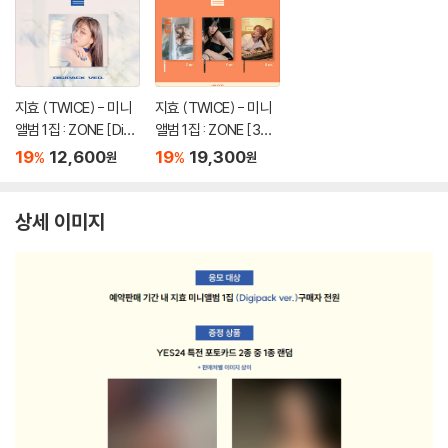
지효 (TWICE) - 미니
지효 (TWICE) - 미니
앨범 1집 : ZONE [Digi
앨범 1집 : ZONE [3종
pack Ver.]
중 1종 랜덤발송]
19
12,600
19
19,300
%
%
원
원
상세 이미지