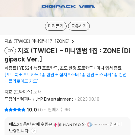
미리듣기
공유하기
지효 (TWICE) 미니앨범 1집 [ZONE]
지효 (TWICE) - 미니앨범 1집 : ZONE [Di
CD
gipack Ver.]
*[종료] YES24 특전 포토카드, 초도 한정 포토카드+미니 엽서 종료
포토북 + 포토카드 1종 랜덤 + 접지포스터 1종 랜덤 + 스티커 1종 랜덤
+ 폴라로이드 카드
지효 (트와이스)
노래
드림어스컴퍼니
/
JYP Entertainment
2023.08.18.
10.0
판매지수
66
1
예스24 음반 판매 수량은
와
집계에
반영됩니다.