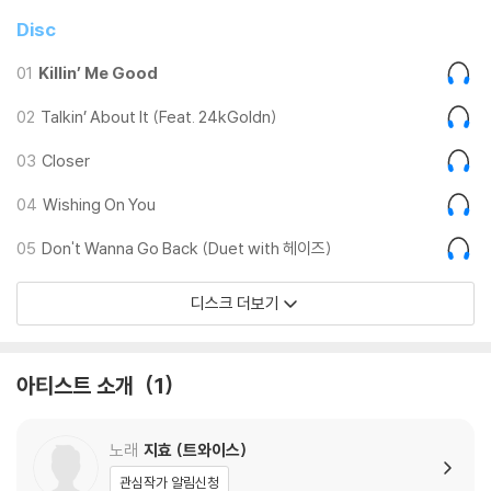
om'(룸), 'Nightmare'(나이트메어)까지 총 6곡 모든 수록곡의 곡 작업
Disc
에 참여해 차곡차곡 쌓아온 음악성을 드러낸다. 특히 미국 빌보드 메인 차
트 '핫 100' 1위를 달성한 미국 래퍼 24케이골든(24kGoldn)과 남다른
01
Killin’ Me Good
감성의 뮤지션 헤이즈와 의기투합한 곡에서는 신선한 음악 시너지를 발산
해 색다른 면모를 선보인다. 마지막 트랙에 자리한 'Nightmare'는 트와이
02
Talkin’ About It (Feat. 24kGoldn)
스 다섯 번째 월드투어 'READY TO BE'(레디 투 비) 개인 무대에서 선공
03
Closer
개돼 전 세계 팬들의 뜨거운 환호를 모았고, 이 곡의 정식 발매를 기다린 원
스에게 선물과도 같은 반가운 음악이 될 전망이다.
04
Wishing On You
05
Don't Wanna Go Back (Duet with 헤이즈)
본연의 빛이 곧고 환한 음악적 캐릭터의 지효가 첫 솔로 앨범 'ZONE'을 통
해 하나(ONE)의 음악 세계와 깊은 내면을 난연히 노래한다. 트와이스 나
디스크 더보기
연에 이어 팀 내 두 번째 솔로 주자로 나서며 그룹으로서, 솔로로서도 모두
손색없는 최고의 활약을 펼칠 것으로 기대를 모은다.
아티스트 소개
1
노래
지효 (트와이스)
[Credit]
관심작가 알림신청