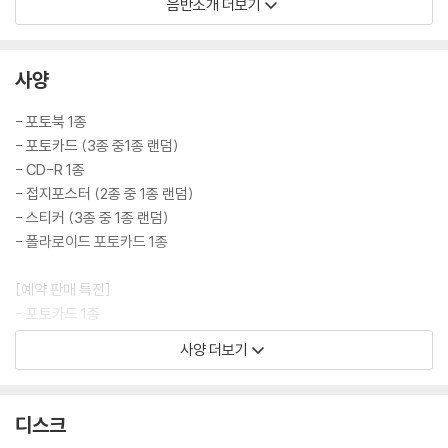
작품이라는 의미를 내포하고 있다.
음반소개 더보기
타이틀곡 ‘Killin' Me Good'(킬링 미 굿)은 '지효 그 자체'를 보여주는데 중
점을 둔 곡으로 리드미컬하고 그루비한 사운드 위 지효의 특장점인 풍성하
사양
고 파워풀한 음색으로 귀를 사로잡는다. JYP엔터테인먼트 대표 프로듀서
박진영이 작사를 맡아 "네가 만들어주는 이 기분 십 초마다 생각이 나 내 모
- 포토북 1종
습에 내가 놀라", "날 솔직하게 해 모두 표현하게 돼"와 같은 가사로 감정을
- 포토카드 (3종 중1종 랜덤)
담백하게 드러내는 지효 특유의 감성을 살렸다. 여기에 두아 리파(Dua Li
- CD-R 1종
pa), 마룬파이브(Maroon5), 에이바 맥스(Ava Max)를 비롯해 세계적
- 접지포스터 (2종 중 1종 랜덤)
가수들과 함께 작업한 이력의 멜라니 폰타나(Melanie Fontana), 린드그
- 스티커 (3종 중 1종 랜덤)
렌(Lindgren), 몬스터즈 앤 스트레인저스 작가 마르쿠스 로맥스(Marcu
- 폴라로이드 포토카드 1종
s Lomax) 등 유수 작가진이 의기투합해 지효만의 색을 띄는 명곡을 탄생
시켰다. 신곡 ‘Killin' Me Good' 뮤직비디오와 비주얼 콘셉트에는 다채로
[예약 판매 특전]
운 톤앤무드를 더해 지효가 가진 입체적 매력을 효과적으로 표현했다.
- 포토카드 1종
- 미니 엽서 1종
사양 더보기
지효는 트와이스로서 보여준 모습에서 더 나아가 '솔로 아티스트'의 역량
- 봉투 1종
과 존재감을 널리 알린다. 타이틀곡 외 'Talkin’ About It (Feat. 24kGol
dn)'(토킹 어바웃 잇), 'Closer'(클로저), 'Wishing On You'(위싱 온
디스크
유), 'Don't Wanna Go Back (Duet with 헤이즈)'(돈 워너 고 백), 'Ro