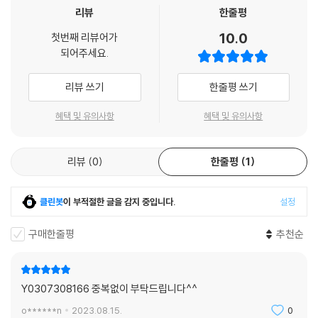
Mastered by 권남우 at 821 Sound Mastering
리뷰
한줄평
Mixed in Dolby Atmos by 신봉원 (Asst.박남준) at GLAB Studios
10.0
첫번째 리뷰어가
되어주세요.
2. Talkin’ About It (Feat. 24kGoldn)
리뷰 쓰기
한줄평 쓰기
Lyrics by Melanie Fontana, 24kGoldn
혜택 및 유의사항
혜택 및 유의사항
Composed by 지효, 24kGoldn, earattack, Melanie Fontana, Lin
dgren, 공도
Arranged by earattack, Lindgren, 공도
리뷰
0
한줄평
1
Original publisher JYP Publishing (KOMCA), Heavymental Soun
d/ Music Cube, Inc., Almo Music Corp./51000 Feet Music/Tinke
클린봇
이 부적절한 글을 감지 중입니다.
설정
rmel Music Creations (ASCAP), Sony/ATV Ballad (BMI), 24KGO
LDN PUBLISHING / Artist 101 Publishing Group (BMI). All rights a
구매한줄평
추천순
dministered by Songs of Kobalt Music Publishing
Sub-publisher JYP Publishing (KOMCA), Music Cube, Inc./ peer
music, Universal Music Publishing, Sony Music Publishing
Y0307308166 중복없이 부탁드립니다^^
Sessions Background vocals by Melanie Fontana
Vocals directed by earattack
o******n
2023.08.15.
0