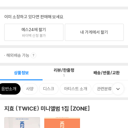
이미 소장하고 있다면 판매해 보세요.
예스24에 팔기
내 가게에서 팔기
바이백 신청 불가
해외배송 가능
리뷰/한줄평
상품정보
배송/반품/교환
1
음반소개
사양
디스크
아티스트 소개
관련분류
품
지효 (TWICE) 미니앨범 1집 [ZONE]