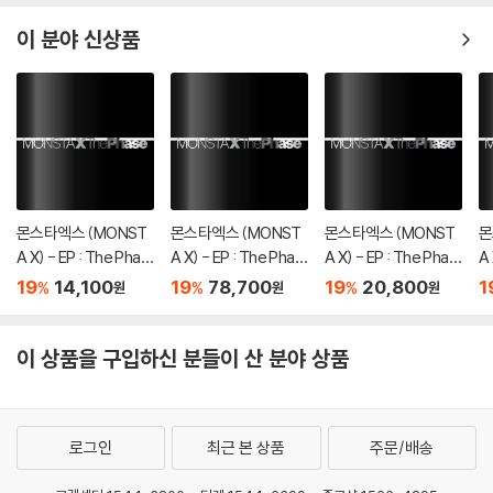
er
rk of Art/Sony (Jae), UMPG (Dewain), Marty Rod Publishing (B
이 분야 신상품
MI) Administered by BMG Silver Songs (BMI) / Patriot Games P
ublishing (ASCAP) Administered by DTCM AVE (ASCAP) / Uncl
e B Songs (ASCAP) Administered by BMG Gold Songs
Sub-publisher JYP Publishing (KOMCA), Sony (Rykeyz), Sony
(Jae), UMPG (Dewain), BMG (Marty)
Sessions Background vocals by 지효
Vocals directed by earattack
Digital editing by 이경원
몬스타엑스 (MONST
몬스타엑스 (MONST
몬스타엑스 (MONST
몬
Recorded by 엄세희, earattack at JYPE Studios
A X) - EP : The Phas
A X) - EP : The Phas
A X) - EP : The Phas
A 
e [DIGIPAK ver.][5종
e [4종 SET]
e [OFFSET ver.]
e 
Mixed by 임홍진 at JYPE Studios
19
14,100
19
78,700
19
20,800
1
%
%
%
원
원
원
중 1종 랜덤발송]
Mastered by 권남우 at 821 Sound Mastering
Mixed in Dolby Atmos by 신봉원 (Asst.박남준) at GLAB Studios
이 상품을 구입하신 분들이 산 분야 상품
R&B 팝 장르로 라틴풍 코러스가 가미된 코러스가 지효의 보컬 매력을 배
가한다. 첫눈에 이끌리는 상대에게 더욱 가까이 다가가고 싶다는 메시지를
담은 매혹적인 곡으로 지효가 단독 작사했다.
로그인
최근 본 상품
주문/배송