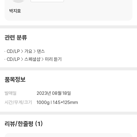
1. Killin’ Me Good *TITLE
박지효
Lyrics by J.Y. Park “The Asiansoul”
Composed by Marcus Lomax, Melanie Fontana, GG Ramirez, Li
ndgren
관련 분류
Arranged by Lindgren, J.Y. Park "The Asiansoul", 이해솔
Original publisher JYP Publishing (KOMCA), Black River Stream
CD/LP
가요
댄스
s (BMI). All rights administered by Reservoir Media Manageme
CD/LP
스페셜샵
미리 듣기
nt, Inc., Almo Music Corp./51000 Feet Music/Tinkermel Music
Creations (ASCAP), Sony/ATV Ballad (BMI), Universal Music C
orp. / Bee & Rose Music (ASCAP)
품목정보
Sub-publisher JYP Publishing (KOMCA), Fuji Pacific Korea, Univ
ersal Music Publishing, Sony Music Publishing
발매일
2023년 08월 18일
Sessions Background vocals by Melanie Fontana
시간/무게/크기
1000g | 145*125mm
Vocals directed by earattack
Digital editing by 이경원, 이상엽 at JYPE Studios
Recorded by 이상엽, 임찬미, earattack at JYPE Studios
리뷰/한줄평
1
Mixed by 이태섭 at JYPE Studios