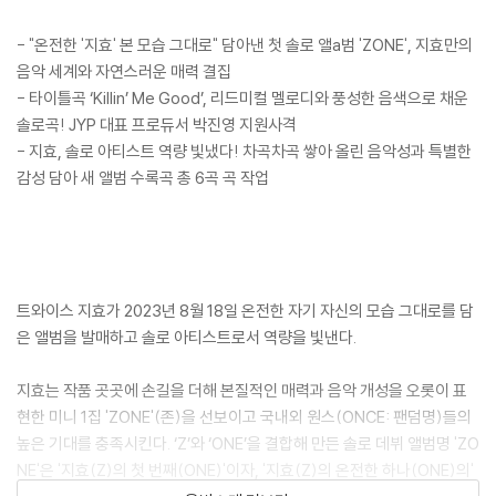
- "온전한 '지효' 본 모습 그대로" 담아낸 첫 솔로 앨a범 'ZONE', 지효만의
음악 세계와 자연스러운 매력 결집
- 타이틀곡 ‘Killin’ Me Good’, 리드미컬 멜로디와 풍성한 음색으로 채운
솔로곡! JYP 대표 프로듀서 박진영 지원사격
- 지효, 솔로 아티스트 역량 빛냈다! 차곡차곡 쌓아 올린 음악성과 특별한
감성 담아 새 앨범 수록곡 총 6곡 곡 작업
트와이스 지효가 2023년 8월 18일 온전한 자기 자신의 모습 그대로를 담
은 앨범을 발매하고 솔로 아티스트로서 역량을 빛낸다.
지효는 작품 곳곳에 손길을 더해 본질적인 매력과 음악 개성을 오롯이 표
현한 미니 1집 'ZONE'(존)을 선보이고 국내외 원스(ONCE: 팬덤명)들의
높은 기대를 충족시킨다. ‘Z’와 ‘ONE’을 결합해 만든 솔로 데뷔 앨범명 'ZO
NE'은 '지효(Z)의 첫 번째(ONE)'이자, '지효(Z)의 온전한 하나(ONE)의'