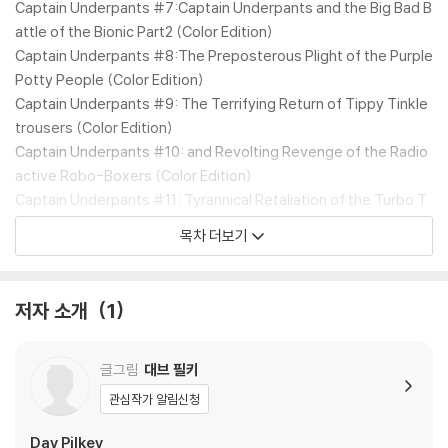
Captain Underpants #7:Captain Underpants and the Big Bad B
attle of the Bionic Part2 (Color Edition)
Captain Underpants #8:The Preposterous Plight of the Purple
Potty People (Color Edition)
Captain Underpants #9: The Terrifying Return of Tippy Tinkle
trousers (Color Edition)
Captain Underpants #10: and Revolting Revenge of the Radio
active Robo-Boxers (Color Edition)
Captain Underpants #11: Tyrannical Retaliation of the Turbo T
oilet 2000 (Color Edition)
목차 더보기
Captain Underpants #12: The Sensational Saga of Sir Stinks-A
-Lot (Color Edition)
저자 소개
1
글그림
대브 필키
관심작가 알림신청
Dav Pilkey