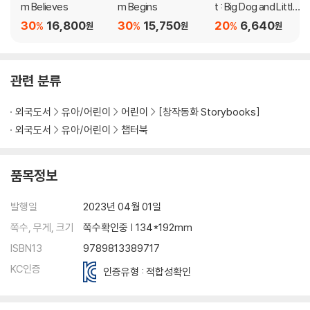
m Believes
m Begins
t : Big Dog and Little
Dog Going for a Wal
30
16,800
30
15,750
20
6,640
%
%
%
원
원
원
k
관련 분류
외국도서
유아/어린이
어린이
[창작동화 Storybooks]
외국도서
유아/어린이
챕터북
품목정보
발행일
2023년 04월 01일
쪽수, 무게, 크기
쪽수확인중 | 134*192mm
ISBN13
9789813389717
KC인증
인증유형 : 적합성확인