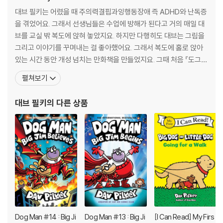
대브 필키는 어렸을 때 주의력결핍과잉행동장애 즉 ADHD와 난독증
을 겪었어요. 그래서 선생님들은 수업에 방해가 된다고 거의 매일 대
브를 교실 밖 복도에 앉혀 놓았지요. 하지만 다행히도 대브는 그림을
그리고 이야기를 꾸며내는 걸 좋아했어요. 그래서 복도에 홀로 앉아
있는 시간 동안 개성 넘치는 만화책을 만들었지요. 그때 처음 『도그
맨』과 『캡틴 언더팬츠』 이야기가 탄생했어요.대학에서 대브는 그림
펼쳐보기
을 그리고 글을 쓰라고 격려해 주는 선생님을 만났어요. 1986년 영국
의 공모전에서 수상을 했고 그 덕분에 첫 책 『The World War Won
대브 필키
의 다른 상품
(이긴 세계 대전)』 을 출판하게 되
Dog Man #14 : Big Ji
Dog Man #13 : Big Ji
[I Can Read] My Firs