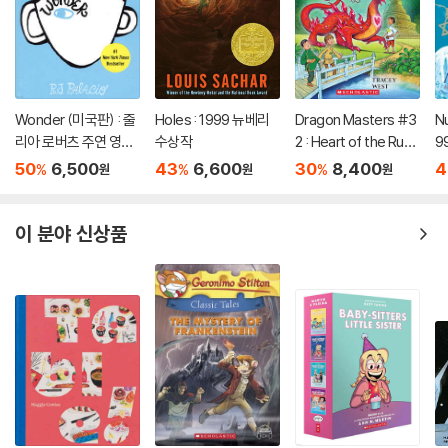
Wonder (미국판) : 줄
Holes : 1999 뉴베리
Dragon Masters #3
Nu
리아 로버츠 주연 영화
수상작
2 : Heart of the Ruby
9
'원더' 원작 소설
Dragon (A Branches
50
6,500
43
6,600
30
8,400
4
%
%
%
원
원
원
Book)
이 분야 신상품