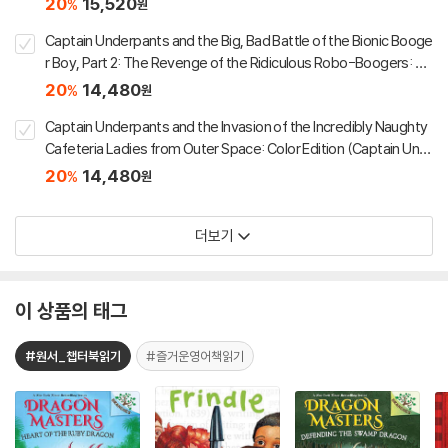
20
15,520
%
원
Captain Underpants and the Big, Bad Battle of the Bionic Booge
r Boy, Part 2: The Revenge of the Ridiculous Robo-Boogers: Co
lor Edition (Captain Underp
20
14,480
%
원
Captain Underpants and the Invasion of the Incredibly Naughty
Cafeteria Ladies from Outer Space: Color Edition (Captain Und
erpants #3)
20
14,480
%
원
더보기
이 상품의 태그
#원서_챕터북읽기
#즐거운영어책읽기