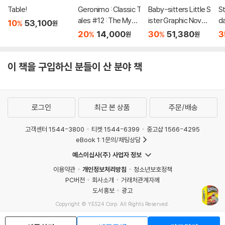
Table!
Geronimo : Classic T
Baby-sitters Little S
S
ales #12 : The Myst
ister Graphic Novels
da
10
53,100
%
원
ery of Frankenstein
#5-8: A Graphix Col
s 
20
14,000
30
51,380
3
%
%
원
원
lection
U
이 책을 구입하신 분들이 산 분야 책
로그인
최근 본 상품
주문/배송
고객센터 1544-3800
티켓 1544-6399
중고샵 1566-4295
eBook 1:1문의/채팅상담
예스이십사(주) 사업자 정보
이용약관
개인정보처리방침
청소년보호정책
PC버전
회사소개
거래처관계자께
도서홍보
광고
Copyright © YES24 Corp. All Rights Reserved.
MATOM16