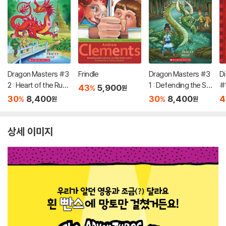
Dragon Masters #3
Frindle
Dragon Masters #3
Di
2 : Heart of the Ruby
1 : Defending the Sw
#
43
5,900
%
원
Dragon (A Branches
amp Dragon (A Bran
30
8,400
30
8,400
4
%
%
원
원
Book)
ches Book)
상세 이미지