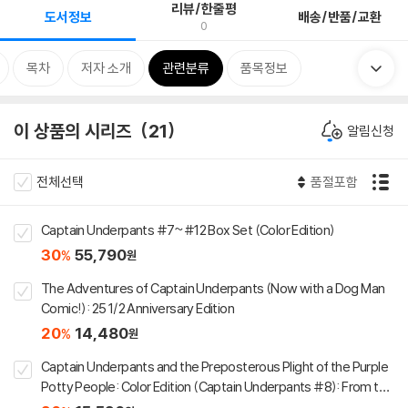
리뷰/한줄평
도서정보
배송/반품/교환
0
목차
저자 소개
관련분류
품목정보
이 상품의 시리즈
21
알림신청
전체선택
품절포함
Captain Underpants #7~#12 Box Set (Color Edition)
30
55,790
%
원
The Adventures of Captain Underpants (Now with a Dog Man
Comic!): 25 1/2 Anniversary Edition
20
14,480
%
원
Captain Underpants and the Preposterous Plight of the Purple
Potty People: Color Edition (Captain Underpants #8): From the
Creator of Dog Man