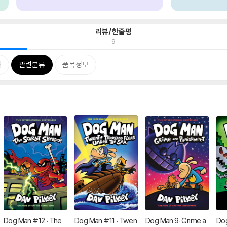
리뷰/한줄평
9
개
관련분류
품목정보
Dog Man #12 : The
Dog Man #11 : Twen
Dog Man 9: Grime a
Dog