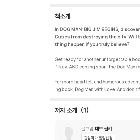
Book)
책소개
In DOG MAN: BIG JIM BEGINS, discover 
Cuties from destroying the city. Will
thing happen if you truly believe?
Get ready for another unforgettable book
Pilkey. AND coming soon, the Dog Man m
For more heartfelt and humorous adventures
ing book, Dog Man with Love. And don't f
저자 소개
1
글그림
대브 필키
관심작가 알림신청