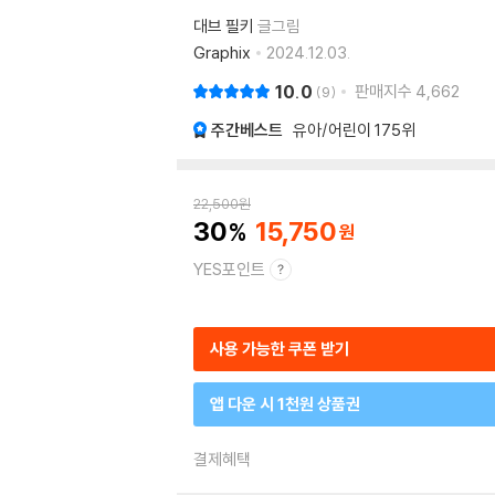
대브 필키
글그림
Graphix
2024.12.03.
10.0
판매지수
4,662
9
주간베스트
유아/어린이
175위
22,500
원
30
15,750
YES포인트
사용 가능한 쿠폰 받기
앱 다운 시 1천원 상품권
결제혜택