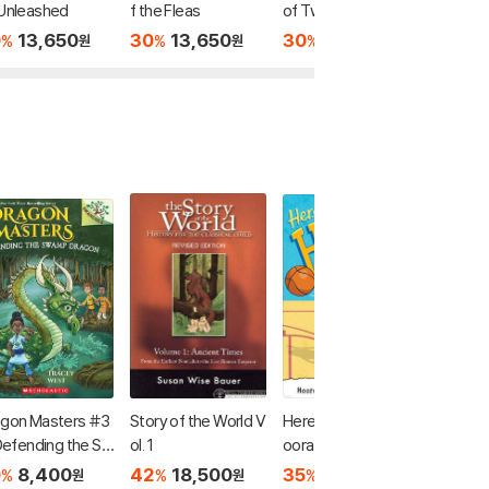
Unleashed
f the Fleas
of Two Kitties
Man and
0
13,650
30
13,650
30
13,650
30
1
%
%
%
%
원
원
원
agon Masters #3
Story of the World V
Here's Hank #10 : H
The Mag
 Defending the Sw
ol. 1
ooray! My Butt Left
41
6
%
 Dragon (A Bran
the Bench!
0
8,400
42
18,500
35
7,730
%
%
%
원
원
원