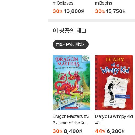
m Believes
m Begins
30
16,800
30
15,750
%
%
원
원
이 상품의 태그
#즐거운영어책읽기
Dragon Masters #3
Diary of a Wimpy Kid
2 : Heart of the Ruby
#1
Dragon (A Branches
30
8,400
44
6,200
%
%
원
원