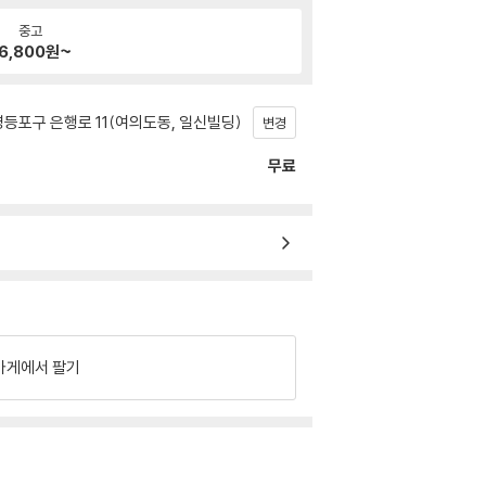
중고
6,800
원~
등포구 은행로 11(여의도동, 일신빌딩)
변경
무료
가게에서 팔기