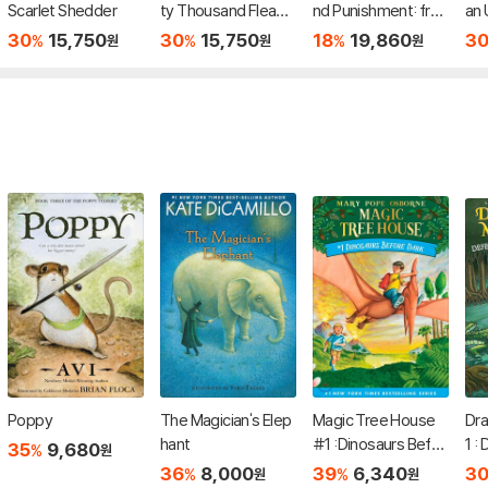
Scarlet Shedder
ty Thousand Fleas
nd Punishment: fro
an 
Under the Sea
m the bestselling cr
30
15,750
30
15,750
18
19,860
3
%
%
%
원
원
원
eator of Captain Un
derpants
Poppy
The Magician's Elep
Magic Tree House
Dr
hant
#1 :Dinosaurs Befor
1 :
35
9,680
%
원
e Dark
amp
36
8,000
39
6,340
3
%
%
원
원