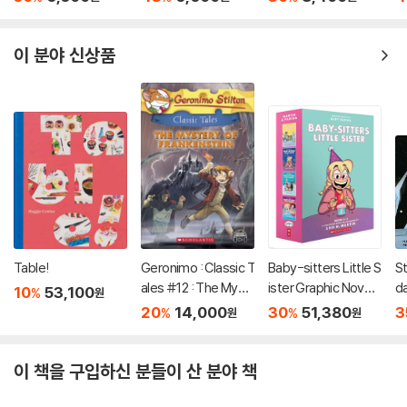
Book)
이 분야 신상품
Table!
Geronimo : Classic T
Baby-sitters Little S
S
ales #12 : The Myst
ister Graphic Novels
da
10
53,100
%
원
ery of Frankenstein
#5-8: A Graphix Col
s 
20
14,000
30
51,380
3
%
%
원
원
lection
U
이 책을 구입하신 분들이 산 분야 책