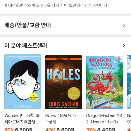
휴대전화번호와 메일주소를 다시 한번 확인해주시기 바랍니다.
배송/반품/교환 안내
이 분야 베스트셀러
Wonder (미국판) : 줄
Holes : 1999 뉴베리
Dragon Masters #3
Nu
리아 로버츠 주연 영화
수상작
2 : Heart of the Ruby
9
'원더' 원작 소설
Dragon (A Branches
50
6,500
43
6,600
30
8,400
4
%
%
%
원
원
원