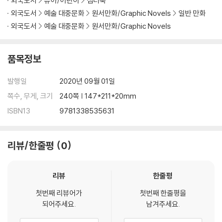
외국도서
유아/어린이
챕터북
외국도서
예술 대중문화
원서만화/Graphic Novels
일반 만화
외국도서
예술 대중문화
원서만화/Graphic Novels
품목정보
발행일
2020년 09월 01일
쪽수, 무게, 크기
240쪽 | 147*211*20mm
ISBN13
9781338535631
리뷰/한줄평
0
리뷰
한줄평
첫번째 리뷰어가
첫번째 한줄평을
되어주세요.
남겨주세요.