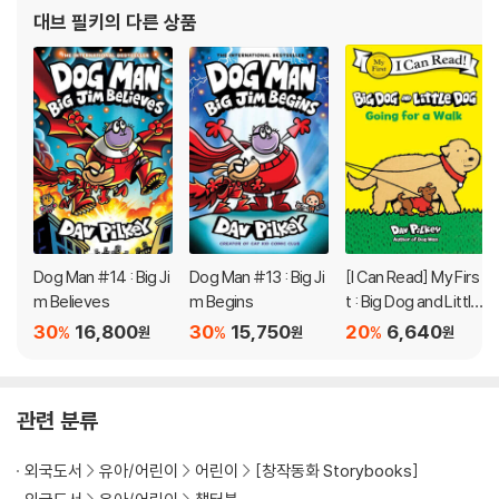
의 공모전에서 수상을 했고 그 덕분에 첫 책 『The World War Won
대브 필키
의 다른 상품
(이긴 세계 대전)』 을 출판하게 되
Dog Man #14 : Big Ji
Dog Man #13 : Big Ji
[I Can Read] My Firs
m Believes
m Begins
t : Big Dog and Little
Dog Going for a Wal
30
16,800
30
15,750
20
6,640
%
%
%
원
원
원
k
관련 분류
외국도서
유아/어린이
어린이
[창작동화 Storybooks]