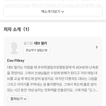
t yet out of hope. With his friends at his side, can Dog Man dig
himself out of this hole and paw his way back onto the force?
책소개 더보기
Dav Pilkey's wildly popular Dog Man series appeals to readers
of all ages and explores universally positive themes, including
저자 소개
1
empathy, kindness, persistence, and the importance of doing
good.
글그림
대브 필키
관심작가 알림신청
Dav Pilkey
대브 필키는 어렸을 때 주의력결핍과잉행동장애 즉 ADHD와 난독증
을 겪었어요. 그래서 선생님들은 수업에 방해가 된다고 거의 매일 대
브를 교실 밖 복도에 앉혀 놓았지요. 하지만 다행히도 대브는 그림을
그리고 이야기를 꾸며내는 걸 좋아했어요. 그래서 복도에 홀로 앉아
있는 시간 동안 개성 넘치는 만화책을 만들었지요. 그때 처음 『도그
맨』과 『캡틴 언더팬츠』 이야기가 탄생했어요.대학에서 대브는 그림
펼쳐보기
을 그리고 글을 쓰라고 격려해 주는 선생님을 만났어요. 1986년 영국