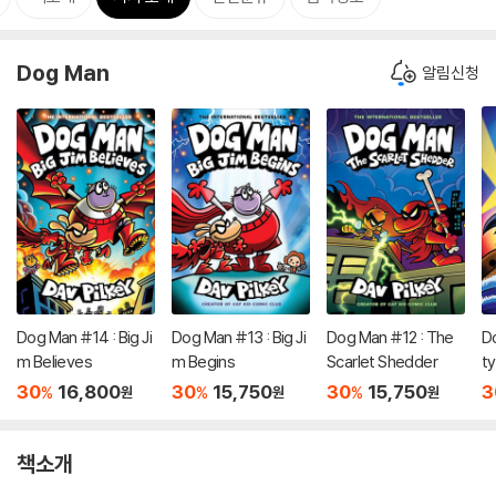
Dog Man
알림신청
Dog Man #14 : Big Ji
Dog Man #13 : Big Ji
Dog Man #12 : The
D
m Believes
m Begins
Scarlet Shedder
t
U
30
16,800
30
15,750
30
15,750
3
%
%
%
원
원
원
책소개