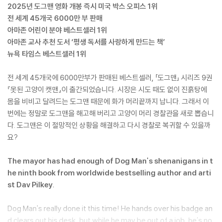
2025년 도그맨 영화 개봉 즉시 미국 박스 오피스 1위
전 세계 45개국 6000만 부 판매
아마존 어린이 분야 베스트셀러 1위
아마존 교사 추천 도서 ‘평생 독서를 사랑하게 만드는 책’
뉴욕 타임스 베스트셀러 1위
전 세계 45개국에 6000만부가 판매된 베스트셀러, 「도그맨」 시리즈 9권
『못된 고양이 캣맨』이 출간되었습니다. 시장은 시도 때도 없이 진흙탕에
몸을 비비고 달려드는 도그맨 때문에 화가 머리끝까지 납니다. 그래서 이
번에는 정말로 도그맨을 해고해 버리고 고양이 머리 경찰관을 새로 뽑습니
다. 도그맨은 이 절망적인 상황을 해결하고 다시 경찰로 복귀할 수 있을까
요?
The mayor has had enough of Dog Man's shenanigans in t
he ninth book from worldwide bestselling author and arti
st Dav Pilkey.
Dog Man's really done it this time! He hands over his badge an
d clears out his desk, but while he may be out of a job, he's no