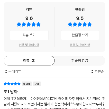
리뷰
한줄평
9.6
9.5
리뷰 쓰기
한줄평 쓰기
혜택 및 유의사항
혜택 및 유의사항
리뷰
2
한줄평
17
구매리뷰
추천순
종이책
구매
초1 남아
이제 초2 올라가는 아이인데AR때문에 영어책 자주 읽어서 지겨워하는것
같아 사줬어요.도서관에서는 빌리기 힘든책이라^^;;좋아합니다^^두꺼워