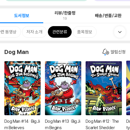
리뷰/한줄평
도서정보
배송/반품/교환
19
관련 동영상
저자 소개
관련분류
품목정보
Dog Man
알림신청
Dog Man #14 : Big Ji
Dog Man #13 : Big Ji
Dog Man #12 : The
D
m Believes
m Begins
Scarlet Shedder
t