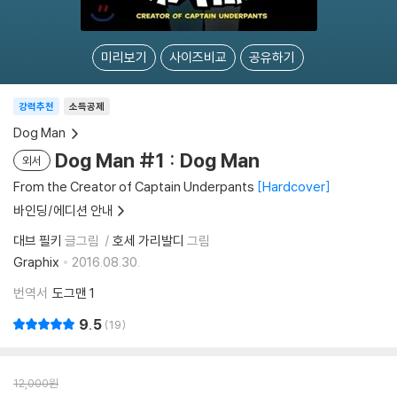
미리보기
사이즈비교
공유하기
강력추천
소득공제
Dog Man
Dog Man #1 : Dog Man
외서
From the Creator of Captain Underpants
Hardcover
바인딩/에디션 안내
대브 필키
글그림
호세 가리발디
그림
Graphix
2016.08.30.
번역서
도그맨 1
9.5
19
12,000
원