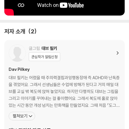
이 특별한 슈퍼히어로를 그린 이유에 대해 아래와 같이 밝혔다.
“아마 지금 초등학교 2학년 아이들도 모두 공감할 텐데요. 제가 아이였을
때, 제게 명령하기만 하는 어른들을 상대로 저는 무력감을 느꼈어요. 아마
저자 소개
2
어린아이들이 슈퍼히어로라고 불리는 존재에 열광하는 이유이기도 하겠
죠.”
글그림
대브 필키
히어로를 소재로 하는 영화 또는 만화는 자칫 오락물로 여겨지기 쉽다. 그
관심작가 알림신청
러나 미성숙을 이유로 약자일 수밖에 없는 우리 아이들에게 현실을 극복하
고 악당을 물리치는 히어로는 또 다른 의미로 다가간다. 작가 필키가 칼데
Dav Pilkey
콧 아너 상의 수상, 뉴욕 타임스 베스트셀러 작가와 같은 화려한 수식어보
대브 필키는 어렸을 때 주의력결핍과잉행동장애 즉 ADHD와 난독증
다 아픈 손가락과 같은 유년 시절의 경험을 앞서 설명하는 이유 또한 여기
을 겪었어요. 그래서 선생님들은 수업에 방해가 된다고 거의 매일 대
에 있다. 트라우마로 남았을지 모를 어린날의 상처를 딛고 오늘날 같은 아
브를 교실 밖 복도에 앉혀 놓았지요. 하지만 다행히도 대브는 그림을
픔을 앓는 아이들을 위로하려는 그의 손길 아래 탄생한 도그맨은 그 어떤
그리고 이야기를 꾸며내는 걸 좋아했어요. 그래서 복도에 홀로 앉아
휘황찬란한 능력의 히어로들보다 가장 친근한 영웅 친구로 기억될 것이다.
있는 시간 동안 개성 넘치는 만화책을 만들었지요. 그때 처음 『도그
맨』과 『캡틴 언더팬츠』 이야기가 탄생했어요.대학에서 대브는 그림
펼쳐보기
New from the creator of Captain Underpants, it's Dog Man, th
을 그리고 글을 쓰라고 격려해 주는 선생님을 만났어요. 1986년 영국
e crime-biting canine who is part dog, part man, and ALL HER
의 공모전에서 수상을 했고 그 덕분에 첫 책 『The World War Won