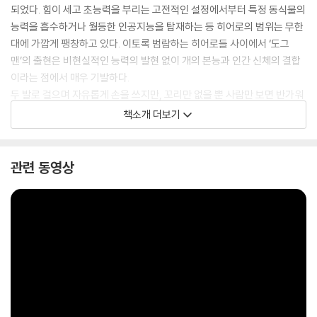
되었다. 힘이 세고 초능력을 부리는 고전적인 설정에서부터 특정 동식물의
능력을 흡수하거나 월등한 인공지능을 탑재하는 등 히어로의 범위는 무한
대에 가깝게 팽창하고 있다. 이토록 범람하는 히어로들 사이에서 ‘도그
맨’의 출현은 비현실적인 능력의 발현 없이 개의 본능과 인간 신체의 결합
이라는 점에서 매우 기발하다.
두 발로 걸으며 자유롭게 손을 쓰지만, 꼬리만 없을 뿐 사람만 보면 반가워
어쩔 줄 모른다. 휴대 전화를 쓸 줄 알지만, 동시에 쓰레기통을 뒤엎고 슬리
책소개 더보기
퍼를 물어뜯으며 경찰서를 엉망으로 어질러 놓는다. 이처럼 말 그대로 ‘도
그’이자 ‘맨’인 도그맨의 모습은 어디로 튈지 모르는 아이들의 무궁무진한
상상력을 고스란히 옮겨놓은 것처럼 생동감 넘치며, 그로 인해 독자는 결
관련 동영상
코 예측 불가한 사상 초유의 합체 영웅 도그맨의 활약에 푹 빠져들 수밖에
없을 것이다.
칼데콧 아너 상 수상작가, 뉴욕 타임스 베스트셀러 작가……
어느 이력보다 화려한 ‘아이들의 마음을 위로하는 작가’로 남기까지
어린 필키는 어른들의 시선에서 전형적인 ‘문제아’였다. 일찌감치 ADHD
와 난독증과 행동 장애를 진단받았던 그는 초등학교 교실에서 빈번히 소란
을 피워 복도로 쫓겨나기 일쑤였는데, 놀랍게도 그의 창작 활동을 촉발시
킨 계기 또한 유년 시절 복도에서 보낸 시간들이었다. 그는 그때 그 시절,