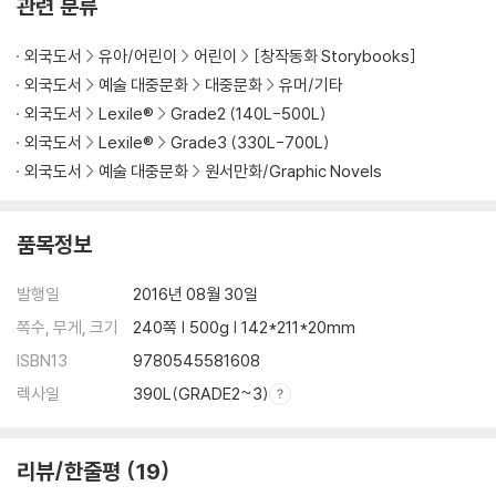
관련 분류
외국도서
유아/어린이
어린이
[창작동화 Storybooks]
외국도서
예술 대중문화
대중문화
유머/기타
외국도서
Lexile®
Grade2 (140L-500L)
외국도서
Lexile®
Grade3 (330L-700L)
외국도서
예술 대중문화
원서만화/Graphic Novels
품목정보
발행일
2016년 08월 30일
쪽수, 무게, 크기
240쪽 | 500g | 142*211*20mm
ISBN13
9780545581608
렉사일
390L(GRADE2~3)
리뷰/한줄평
19