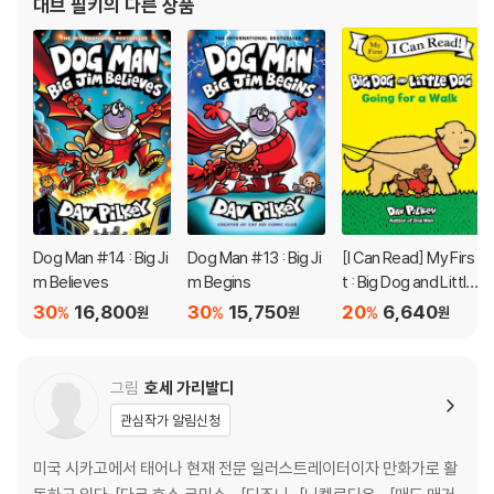
대브 필키
의 다른 상품
O!
(이긴 세계 대전)』 을 출판하게 되
George and Harold have created a new hero who digs into de
ception, claws after crooks, and rolls over robbers. When Gre
g the police dog and his cop companion are injured on the job,
a life-saving surgery changes the course of history, and Dog
Man is born. With the head of a dog and the body of a human, t
his heroic hound has a real nose for justice. But can he resist th
e call of the wild to answer the call of duty?
Dog Man #14 : Big Ji
Dog Man #13 : Big Ji
[I Can Read] My Firs
m Believes
m Begins
t : Big Dog and Little
Dog Going for a Wal
30
16,800
30
15,750
20
6,640
%
%
%
원
원
원
k
그림
호세 가리발디
관심작가 알림신청
미국 시카고에서 태어나 현재 전문 일러스트레이터이자 만화가로 활