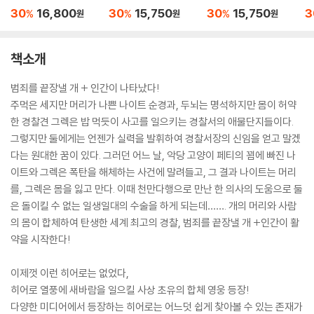
U
30
16,800
30
15,750
30
15,750
3
%
%
%
원
원
원
책소개
범죄를 끝장낼 개 + 인간이 나타났다!
주먹은 세지만 머리가 나쁜 나이트 순경과, 두뇌는 명석하지만 몸이 허약
한 경찰견 그렉은 밥 먹듯이 사고를 일으키는 경찰서의 애물단지들이다.
그렇지만 둘에게는 언젠가 실력을 발휘하여 경찰서장의 신임을 얻고 말겠
다는 원대한 꿈이 있다. 그러던 어느 날, 악당 고양이 페티의 꾐에 빠진 나
이트와 그렉은 폭탄을 해체하는 사건에 말려들고, 그 결과 나이트는 머리
를, 그렉은 몸을 잃고 만다. 이때 천만다행으로 만난 한 의사의 도움으로 둘
은 돌이킬 수 없는 일생일대의 수술을 하게 되는데……. 개의 머리와 사람
의 몸이 합체하여 탄생한 세계 최고의 경찰, 범죄를 끝장낼 개 +인간이 활
약을 시작한다!
이제껏 이런 히어로는 없었다,
히어로 열풍에 새바람을 일으킬 사상 초유의 합체 영웅 등장!
다양한 미디어에서 등장하는 히어로는 어느덧 쉽게 찾아볼 수 있는 존재가