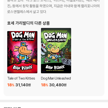
동하고 있다. 「다크 호스 코믹스」, 「디즈니」,「니켈로디온」, 「매드 매거
진」 등에서 창작 활동을 하였으며, 지금은 아내와 함께 캘리포니아의
로스앤젤레스에서 살고 있다.
호세 가리발디
의 다른 상품
Tale of Two Kitties
Dog Man Unleashed
18
31,140
18
30,480
%
%
원
원