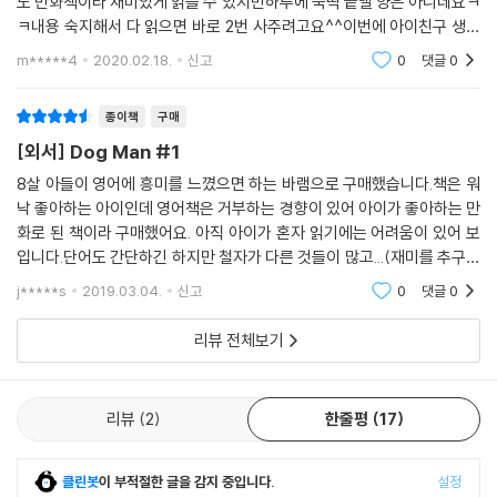
도 만화책이라 재미있게 읽을 수 있지만하루에 뚝딱 끝낼 양은 아니네요ㅋ
ㅋ내용 숙지해서 다 읽으면 바로 2번 사주려고요^^이번에 아이친구 생일
이라 이 책을 재구매합니다~베스트셀러이니 받는 아이도 좋아해줄것 같
m*****4
2020.02.18.
신고
0
댓글
0
아서요^^
종이책
구매
[외서] Dog Man #1
8살 아들이 영어에 흥미를 느꼈으면 하는 바램으로 구매했습니다.책은 워
낙 좋아하는 아이인데 영어책은 거부하는 경향이 있어 아이가 좋아하는 만
화로 된 책이라 구매했어요. 아직 아이가 혼자 읽기에는 어려움이 있어 보
입니다.단어도 간단하긴 하지만 철자가 다른 것들이 많고...(재미를 추구하
다보니 소리나는대로 변형을 시킨 것 같아요) 그래서 영어 학습의 의미보
j*****s
2019.03.04.
신고
0
댓글
0
다는 그냥 아이들
리뷰 전체보기
리뷰
2
한줄평
17
클린봇
이 부적절한 글을 감지 중입니다.
설정