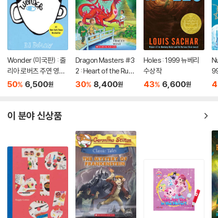
Wonder (미국판) : 줄
Dragon Masters #3
Holes : 1999 뉴베리
Nu
리아 로버츠 주연 영화
2 : Heart of the Ruby
수상작
9
'원더' 원작 소설
Dragon (A Branches
50
6,500
30
8,400
43
6,600
4
%
%
%
원
원
원
Book)
이 분야 신상품