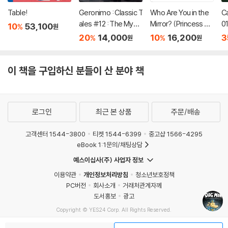
Table!
Geronimo : Classic T
Who Are You in the
C
ales #12 : The Myst
Mirror? (Princess Ca
01
10
53,100
%
원
ery of Frankenstein
tch! Teenieping) (세
20
14,000
10
16,200
3
%
%
원
원
이펜호환 / QR음원 포
함)
이 책을 구입하신 분들이 산 분야 책
로그인
최근 본 상품
주문/배송
고객센터 1544-3800
티켓 1544-6399
중고샵 1566-4295
eBook 1:1문의/채팅상담
예스이십사(주) 사업자 정보
이용약관
개인정보처리방침
청소년보호정책
PC버전
회사소개
거래처관계자께
도서홍보
광고
Copyright © YES24 Corp. All Rights Reserved.
MATOM16