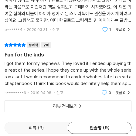
아이가 영어를 시작하면서 한글을 떼었던 것처럼영어도 그렇게 되기를 바
라는 마음으로 이런저런 책을 살펴보고 구매하기 시작했어요. 이 책은 귀
여운 삽화와 더불어 아이가 영어로 된 스토리책에도 관심을 가지게 하려고
샀어요. 그림책도 좋지만, 이미 한글로도 그림책을 뗀 아이에게는 글밥이
적은 그림책은 아무리 영어라도 해도 좀 아닌 것 같더라구요. 조금은 이해
p******4
2020.03.31.
신고
1
댓글
0
력이 떨어져도 Do
종이책
구매
Fun for the kids
I got them for my nephews. They loved it. I ended up buying th
e rest of the series. I hope they come up with the whole serie
s in a set. I would recommend to any kid whohesitate to read a
chapter book. I think this book would definitely help them spar
k their interests!
h********6
2019.04.08.
신고
0
댓글
0
리뷰 전체보기
리뷰
3
한줄평
9