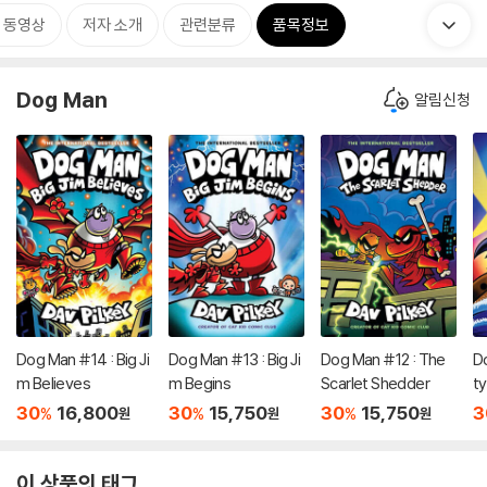
 동영상
저자 소개
관련분류
품목정보
Dog Man
알림신청
Dog Man #14 : Big Ji
Dog Man #13 : Big Ji
Dog Man #12 : The
D
m Believes
m Begins
Scarlet Shedder
t
U
30
16,800
30
15,750
30
15,750
3
%
%
%
원
원
원
이 상품의 태그