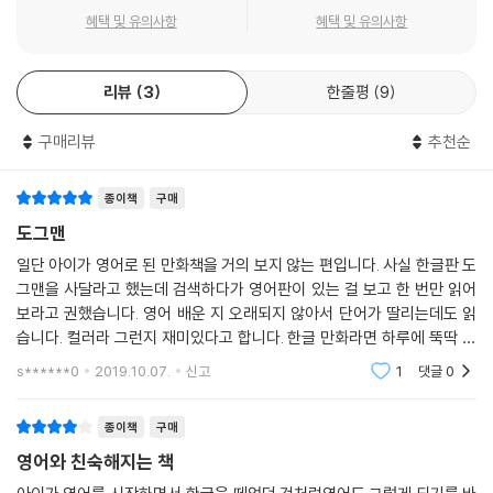
혜택 및 유의사항
혜택 및 유의사항
리뷰
3
한줄평
9
구매리뷰
추천순
종이책
구매
도그맨
일단 아이가 영어로 된 만화책을 거의 보지 않는 편입니다. 사실 한글판 도
그맨을 사달라고 했는데 검색하다가 영어판이 있는 걸 보고 한 번만 읽어
보라고 권했습니다. 영어 배운 지 오래되지 않아서 단어가 딸리는데도 읽
습니다. 컬러라 그런지 재미있다고 합니다. 한글 만화라면 하루에 뚝딱 끝
났을 것이지만 영어라는 이유로 3일이 걸렸네요. 3권이라 그런가봐요. 내
s******0
2019.10.07.
신고
1
댓글
0
용을 줄줄줄줄 말
종이책
구매
영어와 친숙해지는 책