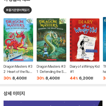
#즐거운영어책읽기
Dragon Masters #3
Dragon Masters #3
Diary of a Wimpy Kid
Th
2 : Heart of the Ruby
1 : Defending the Sw
#1
h
Dragon (A Branches
amp Dragon (A Bran
30
8,400
30
8,400
44
6,200
3
%
%
%
원
원
원
Book)
ches Book)
상세 이미지