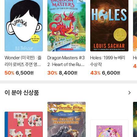
Wonder (미국판) : 줄
Dragon Masters #3
Holes : 1999 뉴베리
H
리아 로버츠 주연 영화
2 : Heart of the Ruby
수상작
4
'원더' 원작 소설
Dragon (A Branches
50
6,500
30
8,400
43
6,600
%
%
%
원
원
원
Book)
이 분야 신상품