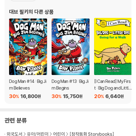
의 공모전에서 수상을 했고 그 덕분에 첫 책 『The World War Won
대브 필키
의 다른 상품
(이긴 세계 대전)』 을 출판하게 되
Dog Man #14 : Big Ji
Dog Man #13 : Big Ji
[I Can Read] My Firs
m Believes
m Begins
t : Big Dog and Little
Dog Going for a Wal
30
16,800
30
15,750
20
6,640
%
%
%
원
원
원
k
관련 분류
외국도서
유아/어린이
어린이
[창작동화 Storybooks]