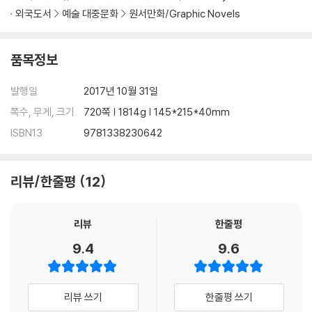
외국도서
예술 대중문화
원서만화/Graphic Novels
품목정보
발행일
2017년 10월 31일
쪽수, 무게, 크기
720쪽 | 1814g | 145*215*40mm
ISBN13
9781338230642
리뷰/한줄평
12
리뷰
한줄평
9.4
9.6
리뷰 쓰기
한줄평 쓰기