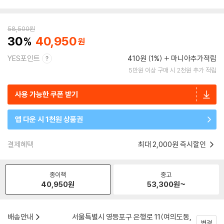
58,500
원
30
40,950
YES포인트
410원 (1%)
마니아추가적립
5만원 이상 구매 시 2천원 추가 적립
사용 가능한 쿠폰 받기
앱 다운 시 1천원 상품권
결제혜택
최대 2,000원 즉시할인
종이책
중고
40,950
원
53,300
원~
배송안내
서울특별시 영등포구 은행로 11(여의도동,
변경