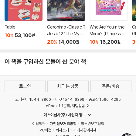
Table!
Geronimo : Classic T
Who Are You in the
C
ales #12 : The Myst
Mirror? (Princess Ca
01
10
53,100
%
원
ery of Frankenstein
tch! Teenieping) (세
20
14,000
10
16,200
3
%
%
원
원
이펜호환 / QR음원 포
함)
이 책을 구입하신 분들이 산 분야 책
로그인
최근 본 상품
주문/배송
고객센터 1544-3800
티켓 1544-6399
중고샵 1566-4295
eBook 1:1문의/채팅상담
예스이십사(주) 사업자 정보
이용약관
개인정보처리방침
청소년보호정책
PC버전
회사소개
거래처관계자께