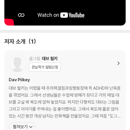
저자 소개
1
글그림
대브 필키
관심작가 알림신청
Dav Pilkey
대브 필키는 어렸을 때 주의력결핍과잉행동장애 즉 ADHD와 난독증
을 겪었어요. 그래서 선생님들은 수업에 방해가 된다고 거의 매일 대
브를 교실 밖 복도에 앉혀 놓았지요. 하지만 다행히도 대브는 그림을
그리고 이야기를 꾸며내는 걸 좋아했어요. 그래서 복도에 홀로 앉아
있는 시간 동안 개성 넘치는 만화책을 만들었지요. 그때 처음 『도그
맨』과 『캡틴 언더팬츠』 이야기가 탄생했어요.대학에서 대브는 그림
펼쳐보기
을 그리고 글을 쓰라고 격려해 주는 선생님을 만났어요. 1986년 영국