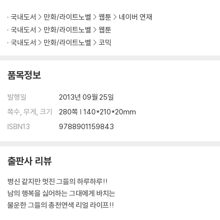
국내도서
만화/라이트노벨
웹툰
네이버 연재
국내도서
만화/라이트노벨
웹툰
국내도서
만화/라이트노벨
코믹
품목정보
발행일
2013년 09월 25일
쪽수, 무게, 크기
280쪽 | 140*210*20mm
ISBN13
9788901159843
출판사 리뷰
병신 같지만 멋진 그들의 하루하루!!
남의 행복을 싫어하는 그대에게 바치는
불운한 그들의 총천연색 리얼 라이프!!