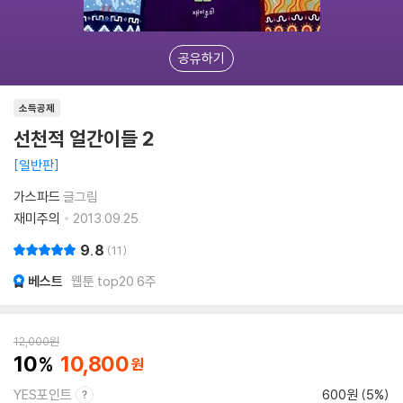
공유하기
소득공제
선천적 얼간이들 2
일반판
가스파드
글그림
재미주의
2013.09.25.
9.8
11
베스트
웹툰 top20 6주
12,000
원
10
10,800
YES포인트
600원 (5%)