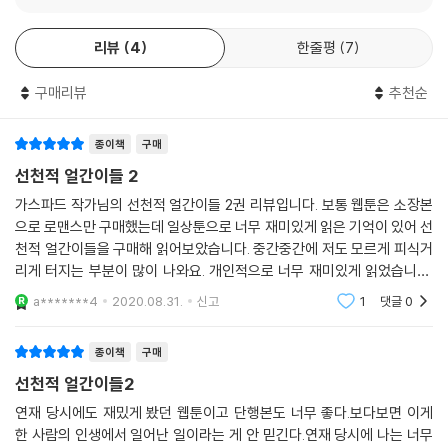
없었던 가스파드 작가만의 독특함이 살아있다.
이 작품을 보는 가장 큰 재미는 적재적소에 나오는 패러디라 할 수 있다. 작
리뷰
4
한줄평
7
가는 전혀 억지스럽지 않고, 재치가 돋보이는 패러디를 자유자재로 구사한
다. '하정우 먹방'이라고도 불리는 영화 '황해'의 식사 장면을 패러디하여
구매리뷰
추천순
'흉해'로, 만화'원피스'의 시작을 패러디한 수능 전날 맞이한 '대수능의 시
대' 등, 몰라도 재미있고, 알고 보면 더 재미있는 패러디가 곳곳에 있어 시
종일관 터지는 웃음과 쾌감마저 느낄 수 있다.
종이책
구매
이 작품이 가진 또 다른 매력은 모든 에피소드가 100% 작가의 추억을 토
선천적 얼간이들 2
대로 그린 만화이라는 사실이다. 경험담만으로 개그만화를 그려낼 수 있다
가스파드 작가님의 선천적 얼간이들 2권 리뷰입니다. 보통 웹툰은 소장본
는 것은 그만큼 작가의 삶이 시트콤과 같이 유쾌한 것도 있겠지만, 별것 아
으로 로맨스만 구매했는데 일상툰으로 너무 재미있게 읽은 기억이 있어 선
닌 일도 특별하고 재미있는 일로 만들어 내는 작가의 스토리텔링 능력이
천적 얼간이들을 구매해 읽어보았습니다. 중간중간에 저도 모르게 피식거
뛰어나기 때문이다. 우유부단한 거북이 가스파드, 커피 마시러 오는 손님
리게 터지는 부분이 많이 나와요. 개인적으로 너무 재미있게 읽었습니다.
을 싫어하는 까칠한 바리스타 삐에르, 불의를 보면 분노를 참지 못하는 정
낱개로 구매하다보니 매번 새로 구매해야하는 단점이 있었는데 그래도 한
a*******4
2020.08.31.
신고
1
댓글
0
의의 사도 산티아고, 질풍의 꿈을 안고 쿨하게 사직서를 낸 로이드, 개인기
권 한권 구매해서
의 달인 디노, 삐에르와는 다르게 친절한 바리스타 펠, 아이돌 마니아 파블
종이책
구매
로 등 각양각색의 개성이 돋보이는 그들과 작가의 개그감각이 만났을 때의
선천적 얼간이들2
시너지 효과는 대단하다고 볼 수 있다.
얼굴로 웃기는 못생긴 캐릭터, 유치한 개그 하나 없이 세련된 작화로도 충
연재 당시에도 재밌게 봤던 웹툰이고 단행본도 너무 좋다.보다보면 이게
분히 웃길 수 있다는 가능성을 보여준 《선천적 얼간이들》은 개그만화의 새
한 사람의 인생에서 일어난 일이라는 게 안 믿긴다.연재 당시에 나는 너무