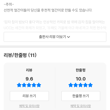
-주의-
선천적 얼간이들이 당신을 후천적 얼간이로 만들 수도 있습니다.
‘감자 칩이 밥보다 좋다’라는 인상적인 카피로 밥 위에 감자 칩을 말아먹는
UCC는 세간의 화제가 되었고, '우째도 가을에 야구 하네'라고 적힌 현수막
을 열심히 흔들어 댄 결과 소원하던 TV 중계 카메라에도 얼굴을 내비쳤다.
출판사 리뷰 더보기
이렇듯 바보 같은 짓에도 그들만의 철학이 녹아들어 있다면 얼마나 멋진
일이겠는가? 뭘 해도 안 되고, 비이성적이거니와 말초적 행복을 추구한다
는 자신에 대한 겸손 가득한 평가와는 다르게, 가스파드와 그의 절친들은
리뷰/한줄평
11
꽤 멋있는 얼간이들이다.
얼간이 친구들의 멋진 추억 팔이!
리뷰
한줄평
패러디를 통해 느끼는 짜릿한 카타르시스!!
9.6
10.0
개그만화의 고급화를 선도하는 《선천적 얼간이들》
차세대 개그만화의 강자로 떠오르고 있는 가스파드 작가의 네이버 인기 웹
리뷰 쓰기
한줄평 쓰기
툰 《선천적 얼간이들》은 작가와 그의 절친들의 유쾌했던 추억을 담아낸 작
품이다. 재미있는 스토리와 세련된 그림이 여태껏 다른 일상툰에서 볼 수
혜택 및 유의사항
혜택 및 유의사항