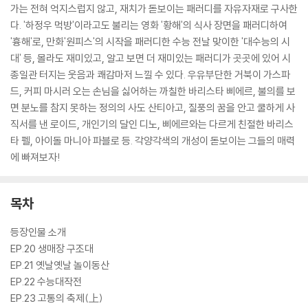
가는 전혀 억지스럽지 않고, 재치가 돋보이는 패러디를 자유자재로 구사한
다. '하정우 먹방'이라고도 불리는 영화 '황해'의 식사 장면을 패러디하여
'흉해'로, 만화'원피스'의 시작을 패러디한 수능 전날 맞이한 '대수능의 시
대' 등, 몰라도 재미있고, 알고 보면 더 재미있는 패러디가 곳곳에 있어 시
종일관 터지는 웃음과 쾌감마저 느낄 수 있다. 우유부단한 거북이 가스파
드, 커피 마시러 오는 손님을 싫어하는 까칠한 바리스타 삐에르, 불의를 보
면 분노를 참지 못하는 정의의 사도 산티아고, 질풍의 꿈을 안고 쿨하게 사
직서를 낸 로이드, 개인기의 달인 디노, 삐에르와는 다르게 친절한 바리스
타 펠, 아이돌 마니아 파블로 등. 각양각색의 개성이 돋보이는 그들의 매력
에 빠져보자!
목차
등장인물 소개
EP.20 생매장 구조대
EP.21 옛날옛날 놀이동산
EP.22 수능대작전
EP.23 고통의 축제(上)