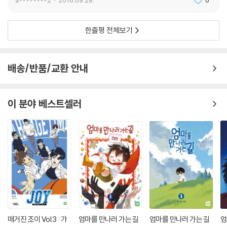
한줄평 전체보기
배송/반품/교환 안내
이 분야 베스트셀러
매거진 조이 Vol.3 : 가
엄마를 만나러 가는 길
엄마를 만나러 가는 길
엄