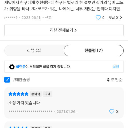
재밌어서 친구에게 추천했는데 친구는 별로라 한 걸보면 작가의 유머 코드
로운 패러다임을 만들어내고 있다.
가 취향을 타나보다.코드가 맞는 나에게는 너무 재밌는 만화다.디자인도
예뻐서 소장하는 맛까지 있어서 단행본 모을 맛 난다.가장 좋아하는 에피
r*****1
2023.06.11.
신고
0
댓글
0
소드는 휴재 공지
리뷰 전체보기
리뷰
4
한줄평
7
클린봇
이 부적절한 글을 감지 중입니다.
설정
구매한줄평
추천순
종이책
구매
소장 가치 있습니다
**********************
2021.01.26.
0