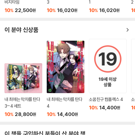
비지타임
3
1
2
10
22,500
10
16,020
10
16,020
1
%
%
%
원
원
원
이 분야 신상품
내 최애는 막차를 탄다
내 최애는 막차를 탄다
소꿉친구 컴플렉스 4
소
3~4 세트
4
10
14,400
1
%
원
10
28,800
10
14,400
%
%
원
원
이 책을 구입하신 분들이 산 분야 책