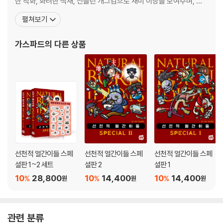
한 작화, 화려한 색채, 신들린 개그감으로 재미 이상을 보여주며, 마
치 마법사 같은 매력으로 팬들을 홀리고 있다. 현재 매주 목요일 [전
펼쳐보기
자오락 수호대]를 연재하고 있으며, 2017년 6월부터 『선천적 얼간
이들』 재연재로 다시 한번 인기몰이 중이다. 연재작 2012~2013 [선
가스파드
의 다른 상품
천적 얼간이들] 2013 [
선천적 얼간이들 스페
선천적 얼간이들 스페
선천적 얼간이들 스페
셜판 1~2 세트
셜판 2
셜판 1
10
28,800
10
14,400
10
14,400
%
%
%
원
원
원
관련 분류