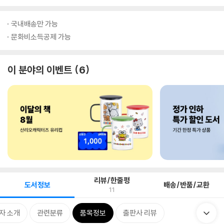
국내배송만 가능
문화비소득공제 가능
이 분야의 이벤트
6
리뷰/한줄평
도서정보
배송/반품/교환
11
자 소개
관련분류
품목정보
출판사 리뷰