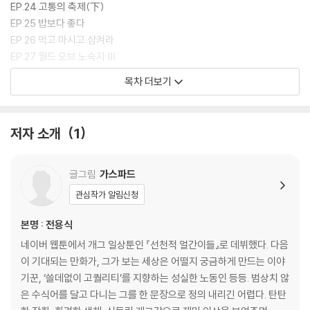
EP.24 고통의 축제(下)
EP.25 밥보다 좋다
EP.26 먹고 마시고 삼켜라
EP.27 월드 오브 노숙자 Ⅲ
EP.28 머나먼 전우
목차 더보기
EP.29 원한의 편도
EP.30 헤드윅 사우나
EP.31 주마등 엔터테이너
저자 소개
1
EP.32 휴재공지
EP.33 휴재공지(下)
EP.34 꽐라꿈동산
글그림
가스파드
EP.35 해리
관심작가 알림신청
산티아고의 사파 기타비급
본명 : 전용식
네이버 웹툰에서 개그 일상툰인 『선천적 얼간이들』로 데뷔했다. 다음
이 기대되는 만화가, 그가 보는 세상은 어떨지 궁금하게 만드는 이야
기꾼, ‘쓸데없이 고퀄리티’를 지향하는 성실한 노동인 등등. 범상치 않
은 수식어를 달고 다니는 그를 한 문장으로 정의 내리긴 어렵다. 탄탄