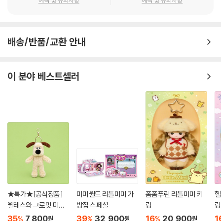
혜택 및 유의사항
혜택 및 유의사항
배송/반품/교환 안내
이 분야 베스트셀러
★특가★[공식정품]
미미월드 리틀미미 가
폼폼푸린 리틀미미 키
헬
월레스와 그로밋 미니
방집 스페셜
링
링
키링 인형 - 12cm
35
7,800
39
32,900
16
20,900
1
%
%
%
원
원
원