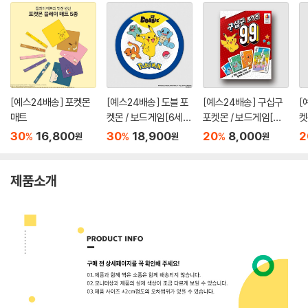
[예스24배송] 포켓몬
[예스24배송] 도블 포
[예스24배송] 구십구
[
매트
켓몬 / 보드게임[6세이
포켓몬 / 보드게임[만
켓
상,2~8인]
8세이상,2명 이상]
상
30
16,800
30
18,900
20
8,000
2
%
%
%
원
원
원
제품소개