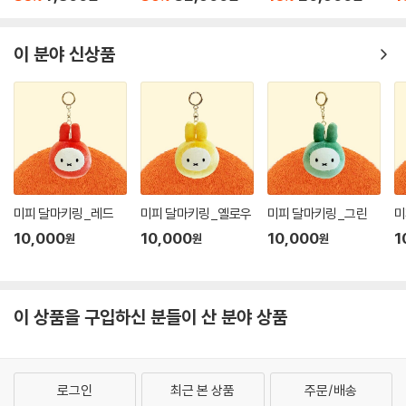
이 분야 신상품
미피 달마키링_레드
미피 달마키링_옐로우
미피 달마키링_그린
미
10,000
10,000
10,000
1
원
원
원
이 상품을 구입하신 분들이 산 분야 상품
로그인
최근 본 상품
주문/배송