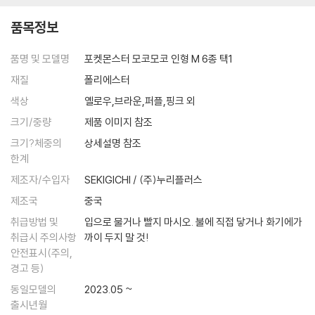
품목정보
품명 및 모델명
포켓몬스터 모코모코 인형 M 6종 택1
재질
폴리에스터
색상
옐로우,브라운,퍼플,핑크 외
크기/중량
제품 이미지 참조
크기?체중의
상세설명 참조
한계
제조자/수입자
SEKIGICHI / (주)누리플러스
제조국
중국
취급방법 및
입으로 물거나 빨지 마시오. 불에 직접 닿거나 화기에가
취급시 주의사항
까이 두지 말 것!
안전표시(주의,
경고 등)
동일모델의
2023.05 ~
출시년월