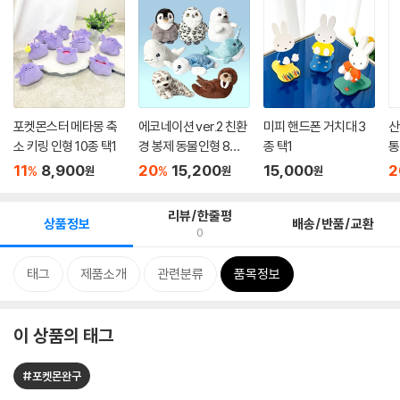
포켓몬스터 메타몽 축
에코네이션 ver.2 친환
미피 핸드폰 거치대 3
산
소 키링 인형 10종 택1
경 봉제 동물인형 8종
종 택1
통
택1
11
8,900
20
15,200
15,000
2
%
%
원
원
원
리뷰/한줄평
상품정보
배송/반품/교환
0
태그
제품소개
관련분류
품목정보
이 상품의 태그
#포켓몬완구