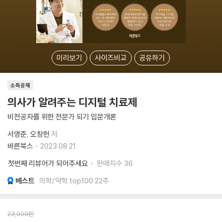
미리보기
사이즈비교
공유하기
소득공제
의사가 알려주는 디지털 치료제
비전공자를 위한 전문가 되기 입문개론
서영준
오창헌
저
바른북스
2023.08.21.
첫번째 리뷰어가 되어주세요
판매지수
36
베스트
의학/약학 top100 22주
23,000
원