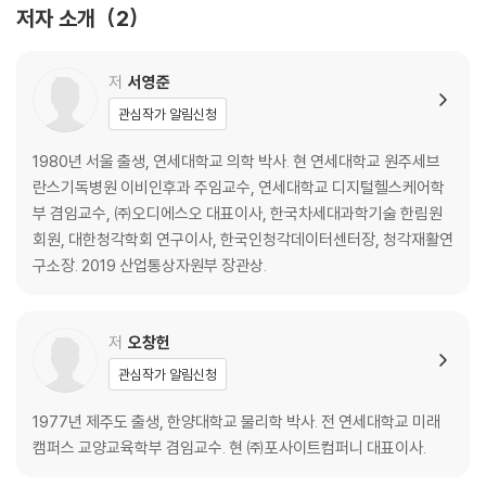
저자 소개
2
디지털 치료제의 종류
디지털 치료제와 전자약
디지털 치료제의 적용 분야
저
서영준
디지털 치료제가 주목받는 이유
관심작가 알림신청
◆ 의사가 알려주는 ‘디지털 치료제’ 이야기 2
1980년 서울 출생, 연세대학교 의학 박사. 현 연세대학교 원주세브
3. 디지털 치료제와 맞춤형 정밀의료
란스기독병원 이비인후과 주임교수, 연세대학교 디지털헬스케어학
부 겸임교수, ㈜오디에스오 대표이사, 한국차세대과학기술 한림원
맞춤의료와 정밀의료
회원, 대한청각학회 연구이사, 한국인청각데이터센터장, 청각재활연
정밀의료의 기대효과
구소장. 2019 산업통상자원부 장관상.
정밀의료와 디지털 치료제
◆ 의사가 알려주는 ‘디지털 치료제’ 이야기 3
저
오창헌
4. 디지털 치료제의 개발
관심작가 알림신청
좋은 디지털 치료제란
1977년 제주도 출생, 한양대학교 물리학 박사. 전 연세대학교 미래
디지털 치료제의 사이버 보안
캠퍼스 교양교육학부 겸임교수. 현 ㈜포사이트컴퍼니 대표이사.
◆ 의사가 알려주는 ‘디지털 치료제’ 이야기 4