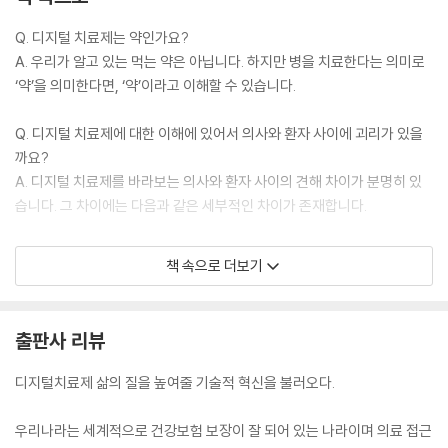
Q. 디지털 치료제는 약인가요?
우리나라의 의료보험 체계(국가보험과 민영보험)
A. 우리가 알고 있는 먹는 약은 아닙니다. 하지만 병을 치료한다는 의미로
국민건강보험과 민간보험의 차이점
‘약’을 의미한다면, ‘약’이라고 이해할 수 있습니다.
국민건강보험 수가체계
디지털 치료제의 처방과 청구 프로세스
Q. 디지털 치료제에 대한 이해에 있어서 의사와 환자 사이에 괴리가 있을
디지털 치료제의 건강보험 수가 반영 방법
까요?
◆ 의사가 알려주는 ‘디지털 치료제’ 이야기 7
A. 디지털 치료제를 바라보는 의사와 환자 사이의 견해 차이가 분명히 있
습니다. 그 차이에는 다음과 같은 세부적인 차이가 존재합니다.
8. 국내 디지털 치료제 기업 사례
Q. 디지털 치료제는 전자약, 디지털 헬스케어와 다른가요?
㈜에임메드 (제품명 : Somzz, 치료 분야 : 불면증)
책 속으로 더보기
A. 이 3가지는 다음과 같은 면에서 공통점을 가지므로, 서로 같은 시대 흐
웰트 (제품명 : 필로우Rx, 치료 분야 : 불면증)
름에 맞춘 새로운 형태의 의료 형태입니다.
뉴냅스 (제품명 : 뉴냅 비전, 치료 분야 : 시야 장애)
라이프시맨틱스 (제품명 : 레드필 숨튼, 치료 분야 : 호흡 재활)
--- 본문 중에서
출판사 리뷰
하이 (제품명 : 엥자이렉스(Anzeilax), 치료 분야 : 범불안장애)
쉐어앤서비스 (제품명 : 이지브리드, 치료 분야 : 호흡)
디지털치료제 삶의 질을 높여줄 기술적 혁신을 불러오다.
어지럼증 치료용 디지털 치료제 개발기업
◆ 의사가 알려주는 ‘디지털 치료제’ 이야기 8
우리나라는 세계적으로 건강보험 보장이 잘 되어 있는 나라이며 의료 접근