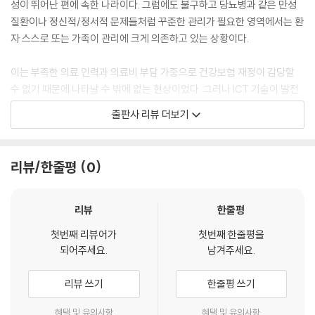
성이 뛰어난 편에 속한 나라이다. 그럼에도 불구하고 당뇨병과 같은 만성
질환이나 정신적/정서적 문제들처럼 꾸준한 관리가 필요한 영역에서는 환
자 스스로 또는 가족이 관리에 크게 의존하고 있는 상황이다.
이는 부족한 의료 인력과 의료비 부담 가중으로 건강보험 재정이 감당할
수 없기 때문에 나타날 수 밖에 없는 현상이었다. 그러나 ICT 기술이 발전
하면서 예방 목적으로 건강관리를 도와주는 헬스케어 서비스가 등장하고
출판사 리뷰 더보기
의학적인 전문성이 더해지면서 디지털 치료제가 등장하면서 상황이 바뀌
고 있다.
리뷰/한줄평
0
디지털 치료제는 앞으로 저렴한 비용으로 꾸준한 건강 관리와 치료를 받을
수 있게 해줌으로서 삶의 질을 획기적으로 높여줄 건강 분야의 디지털 혁
신의 기폭제가 될 수 있을 것이라 생각한다.
리뷰
한줄평
첫번째 리뷰어가
첫번째 한줄평을
되어주세요.
남겨주세요.
리뷰 쓰기
한줄평 쓰기
혜택 및 유의사항
혜택 및 유의사항