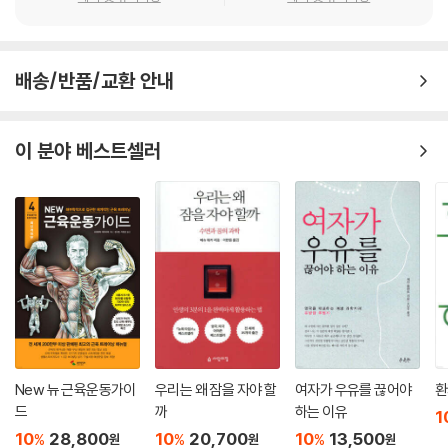
배송/반품/교환 안내
이 분야 베스트셀러
New 뉴 근육운동가이
우리는 왜 잠을 자야 할
여자가 우유를 끊어야
환
드
까
하는 이유
1
10
28,800
10
20,700
10
13,500
%
%
%
원
원
원