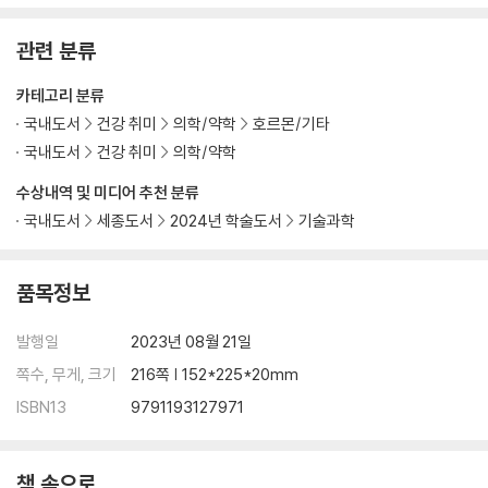
5. 디지털 치료제의 인허가
관련 분류
국내 디지털 치료제 인허가 프로세스
카테고리 분류
허가·심사 필요 서류 작성 방법
국내도서
건강 취미
의학/약학
호르몬/기타
미국 FDA의 디지털 치료제 허가 및 심사
국내도서
건강 취미
의학/약학
국내 디지털 치료제 주요 가이드 라인
수상내역 및 미디어 추천 분류
해외 디지털 치료제 주요 가이드 라인
◆ 의사가 알려주는 ‘디지털 치료제’ 이야기 5
국내도서
세종도서
2024년 학술도서
기술과학
6. 디지털 치료제 산업동향
품목정보
디지털 치료제 산업특성
발행일
2023년 08월 21일
디지털 치료제 시장동향 및 전망
쪽수, 무게, 크기
216쪽 | 152*225*20mm
디지털 치료제 주요 기업동향
디지털 치료제 투자 동향
ISBN13
9791193127971
◆ 의사가 알려주는 ‘디지털 치료제’ 이야기 6
책 속으로
7. 디지털 치료제와 보건의료 체계