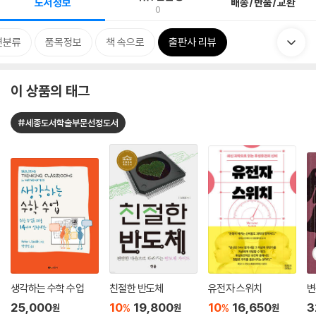
도서정보
배송/반품/교환
0
련분류
품목정보
책 속으로
출판사 리뷰
이 상품의 태그
#세종도서학술부문선정도서
생각하는 수학 수업
친절한 반도체
유전자 스위치
변
25,000
10
19,800
10
16,650
3
%
%
원
원
원