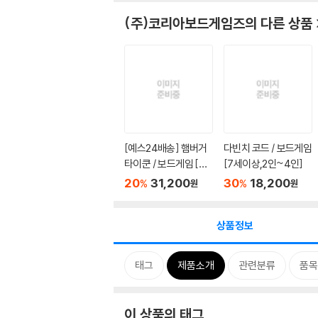
(주)코리아보드게임즈
의 다른 상품
[예스24배송] 햄버거
다빈치 코드 / 보드게임
타이쿤 / 보드게임 [만
[7세이상,2인~4인]
6세...
20
31,200
30
18,200
%
%
원
원
상품정보
태그
제품소개
관련분류
품목
이 상품의 태그