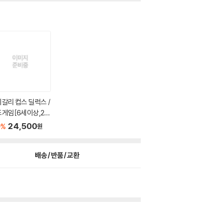
갈리 컵스 딜럭스 /
게임[6세이상,2~
..
0
24,500
%
원
배송/반품/교환