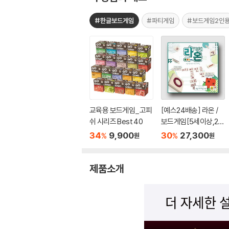
#한글보드게임
#파티게임
#보드게임2인
교육용 보드게임_고피
[예스24배송] 라온 /
쉬 시리즈 Best 40
보드게임[5세이상,2~
4명]
34
9,900
30
27,300
%
%
원
원
제품소개