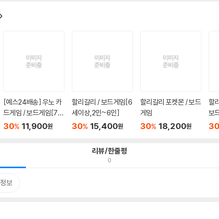
[예스24배송] 우노 카
할리갈리 / 보드게임[6
할리갈리 포켓몬 / 보드
할리
드게임 / 보드게임[7세
세이상,2인~6인]
게임
보드
이상...
4인.
30
11,900
30
15,400
30
18,200
3
%
%
%
원
원
원
리뷰/한줄평
0
정보