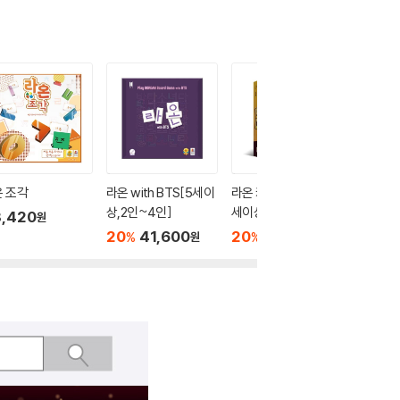
 조각
라온 with BTS[5세이
라온 카카오프렌즈[5
라온 우
상,2인~4인]
세이상,2인~4인]
세이상,1
,420
원
20
41,600
20
36,800
20
2
%
%
%
원
원