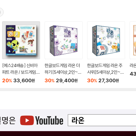
용
[예스24배송] 신비아
한글보드게임 라온 더
한글보드게임 라온 주
라온
파트 라온 / 보드게임
하기[5세이상,2인~6
사위[5세이상,2인~4
43
[5세이상,2~4명]
인]
인]
20
33,600
30
29,400
30
27,300
%
%
%
원
원
원