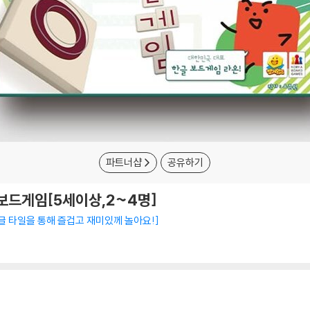
파트너샵
공유하기
 보드게임[5세이상,2~4명]
한글 타일을 통해 즐겁고 재미있께 놀아요!