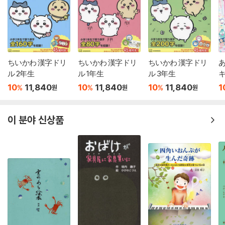
ちいかわ 漢字ドリ
ちいかわ 漢字ドリ
ちいかわ 漢字ドリ
ル 2年生
ル 1年生
ル 3年生
キ
10
11,840
10
11,840
10
11,840
1
%
%
%
원
원
원
ク
이 분야 신상품