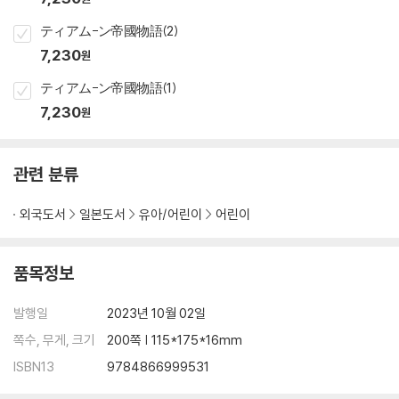
ティアム-ン帝國物語(2)
7,230
원
ティアム-ン帝國物語(1)
7,230
원
관련 분류
외국도서
일본도서
유아/어린이
어린이
품목정보
발행일
2023년 10월 02일
쪽수, 무게, 크기
200쪽 | 115*175*16mm
ISBN13
9784866999531