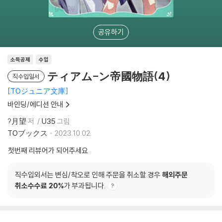
공유하기
소득공제
수입
ティアム-ン帝國物語(4)
직수입일서
TOジュニア文庫
바인딩/에디션 안내
?月望
저
U35
그림
TOブックス
2023.10.02.
첫번째 리뷰어가 되어주세요
직수입외서는 변심/착오로 인해 주문을 취소할 경우
해외주문
취소수수료 20%
가 부과됩니다.