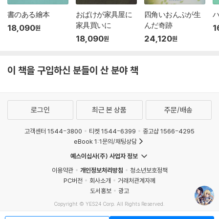
書のある繪本
おばけが家具屋に
四角いおんぷが生
ハ
家具買いに
んだ奇跡
18,090
1
원
18,090
24,120
원
원
이 책을 구입하신 분들이 산 분야 책
로그인
최근 본 상품
주문/배송
고객센터 1544-3800
티켓 1544-6399
중고샵 1566-4295
eBook 1:1문의/채팅상담
예스이십사(주) 사업자 정보
이용약관
개인정보처리방침
청소년보호정책
PC버전
회사소개
거래처관계자께
도서홍보
광고
Copyright © YES24 Corp. All Rights Reserved.
MATOM15