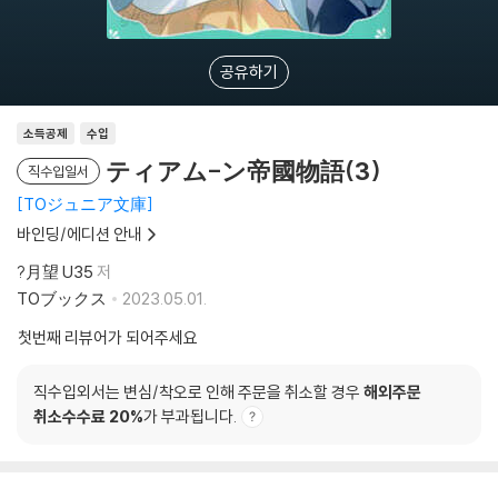
공유하기
소득공제
수입
ティアム-ン帝國物語(3)
직수입일서
TOジュニア文庫
바인딩/에디션 안내
?月望 U35
저
TOブックス
2023.05.01.
첫번째 리뷰어가 되어주세요
직수입외서는 변심/착오로 인해 주문을 취소할 경우
해외주문
취소수수료 20%
가 부과됩니다.