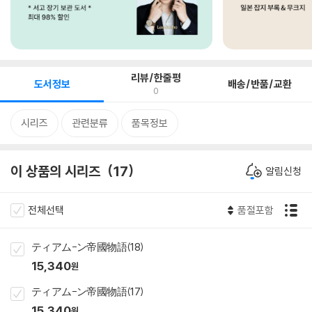
리뷰/한줄평
도서정보
배송/반품/교환
0
시리즈
관련분류
품목정보
이 상품의 시리즈
17
알림신청
전체선택
품절포함
ティアム-ン帝國物語(18)
15,340
원
ティアム-ン帝國物語(17)
15,340
원