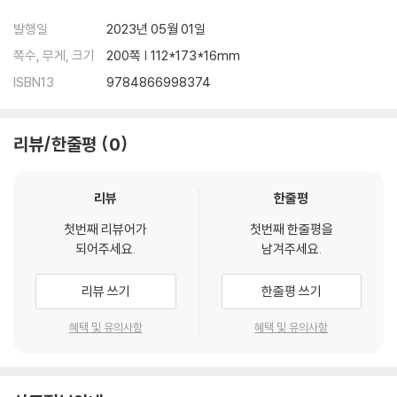
발행일
2023년 05월 01일
쪽수, 무게, 크기
200쪽 | 112*173*16mm
ISBN13
9784866998374
리뷰/한줄평
0
리뷰
한줄평
첫번째 리뷰어가
첫번째 한줄평을
되어주세요.
남겨주세요.
리뷰 쓰기
한줄평 쓰기
혜택 및 유의사항
혜택 및 유의사항