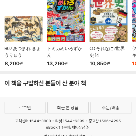
B07 あつまれ!きょ
トミカめいろずか
CD それなに?世界
(
うりゅう
ん
史 14
キ
キ
8,200
13,260
10,850
1
원
원
원
이 책을 구입하신 분들이 산 분야 책
로그인
최근 본 상품
주문/배송
고객센터 1544-3800
티켓 1544-6399
중고샵 1566-4295
eBook 1:1문의/채팅상담