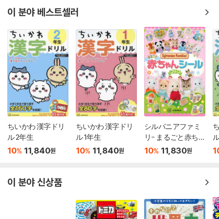
이 분야 베스트셀러
ちいかわ 漢字ドリ
ちいかわ 漢字ドリ
シルバニアファミ
ル 2年生
ル 1年生
リ- まるごと赤ちゃ
ル
んシ-ルブック
10
11,840
10
11,840
10
11,830
1
%
%
%
원
원
원
이 분야 신상품