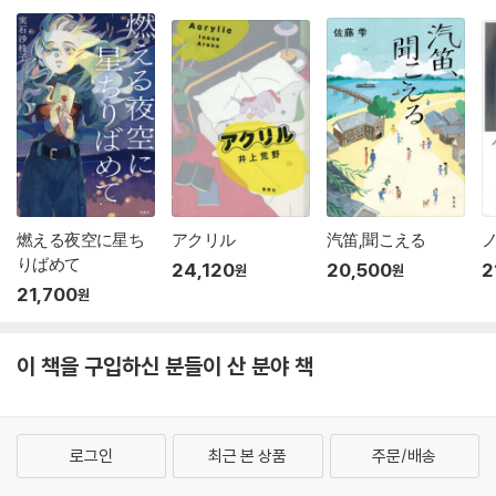
燃える夜空に星ち
アクリル
汽笛,聞こえる
ノ
りばめて
24,120
20,500
2
원
원
21,700
원
이 책을 구입하신 분들이 산 분야 책
로그인
최근 본 상품
주문/배송