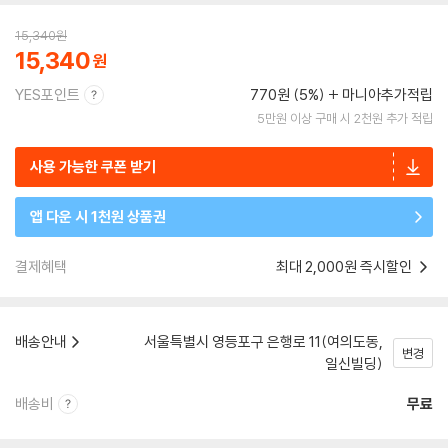
15,340
원
15,340
YES포인트
770원 (5%)
마니아추가적립
5만원 이상 구매 시 2천원 추가 적립
사용 가능한 쿠폰 받기
앱 다운 시 1천원 상품권
결제혜택
최대 2,000원 즉시할인
배송안내
서울특별시 영등포구 은행로 11(여의도동,
변경
일신빌딩)
배송비
무료