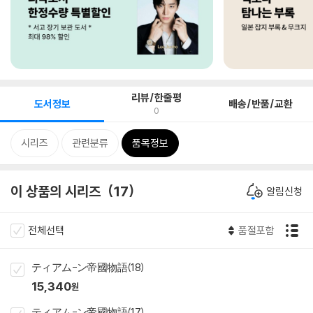
리뷰/한줄평
도서정보
배송/반품/교환
0
시리즈
관련분류
품목정보
이 상품의 시리즈
17
알림신청
전체선택
품절포함
ティアム-ン帝國物語(18)
15,340
원
ティアム-ン帝國物語(17)