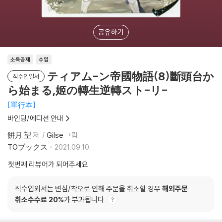
공유하기
소득공제
수입
ティアム-ン帝國物語(8)斷頭台か
직수입일서
ら始まる,姬の轉生逆轉スト-リ-
單行本
바인딩/에디션 안내
餠月 望
저
Gilse
그림
TOブックス
2021.09.10.
첫번째 리뷰어가 되어주세요
직수입외서는 변심/착오로 인해 주문을 취소할 경우
해외주문
취소수수료 20%
가 부과됩니다.