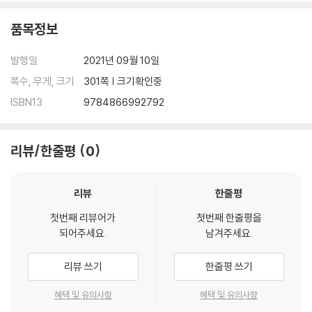
품목정보
발행일
2021년 09월 10일
쪽수, 무게, 크기
301쪽 | 크기확인중
ISBN13
9784866992792
리뷰/한줄평
0
리뷰
한줄평
첫번째 리뷰어가
첫번째 한줄평을
되어주세요.
남겨주세요.
리뷰 쓰기
한줄평 쓰기
혜택 및 유의사항
혜택 및 유의사항