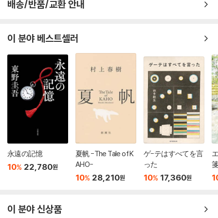
배송/반품/교환 안내
이 분야 베스트셀러
永遠の記憶
夏帆 -The Tale of K
ゲ-テはすべてを言
AHO-
った
10
22,780
%
원
10
28,210
10
17,360
1
%
%
원
원
이 분야 신상품