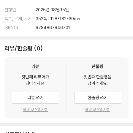
발행일
2025년 08월 15일
쪽수, 무게, 크기
352쪽 | 128*182*20mm
ISBN13
9784867946701
리뷰/한줄평
0
리뷰
한줄평
첫번째 리뷰어가
첫번째 한줄평을
되어주세요.
남겨주세요.
리뷰 쓰기
한줄평 쓰기
혜택 및 유의사항
혜택 및 유의사항