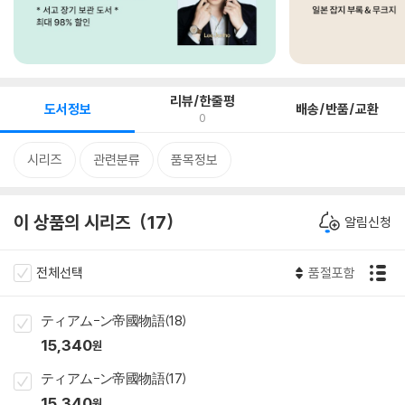
리뷰/한줄평
도서정보
배송/반품/교환
0
시리즈
관련분류
품목정보
이 상품의 시리즈
17
알림신청
전체선택
품절포함
ティアム-ン帝國物語(18)
15,340
원
ティアム-ン帝國物語(17)
15,340
원