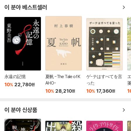
이 분야 베스트셀러
永遠の記憶
夏帆 -The Tale of K
ゲ-テはすべてを言
AHO-
った
10
22,780
%
원
10
28,210
10
17,360
1
%
%
원
원
이 분야 신상품