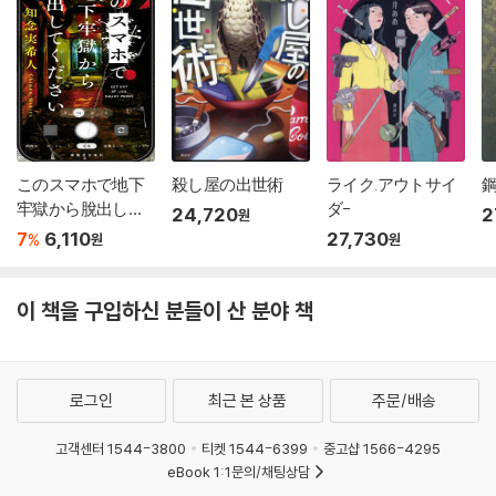
このスマホで地下
殺し屋の出世術
ライク.アウトサイ
牢獄から脫出して
ダ-
24,720
2
원
ください
7
6,110
27,730
%
원
원
이 책을 구입하신 분들이 산 분야 책
로그인
최근 본 상품
주문/배송
고객센터 1544-3800
티켓 1544-6399
중고샵 1566-4295
eBook 1:1문의/채팅상담