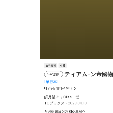
소득공제
수입
ティアム-ン帝國物語
직수입일서
單行本
바인딩/에디션 안내
餠月望
저
Gilse
그림
TOブックス
2023.04.10.
첫번째 리뷰어가 되어주세요