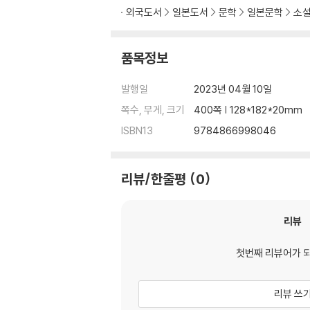
외국도서
일본도서
문학
일본문학
소
품목정보
발행일
2023년 04월 10일
쪽수, 무게, 크기
400쪽 | 128*182*20mm
ISBN13
9784866998046
리뷰/한줄평
0
리뷰
첫번째 리뷰어가 
리뷰 쓰