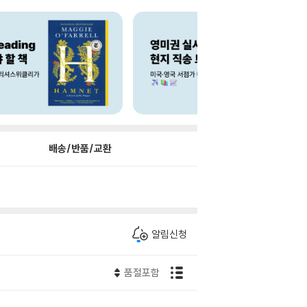
배송/반품/교환
알림신청
품절포함