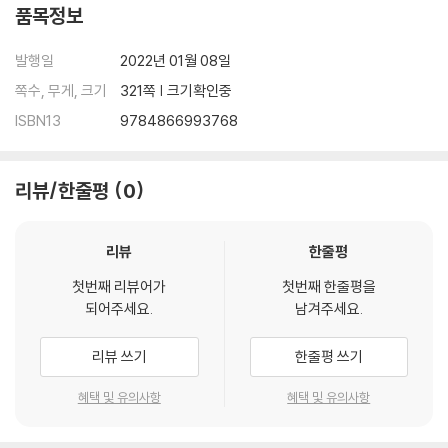
품목정보
발행일
2022년 01월 08일
쪽수, 무게, 크기
321쪽 | 크기확인중
ISBN13
9784866993768
리뷰/한줄평
0
리뷰
한줄평
첫번째 리뷰어가
첫번째 한줄평을
되어주세요.
남겨주세요.
리뷰 쓰기
한줄평 쓰기
혜택 및 유의사항
혜택 및 유의사항