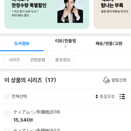
리뷰/한줄평
도서정보
배송/반품/교환
0
시리즈
관련분류
품목정보
이 상품의 시리즈
17
알림신청
전체선택
품절포함
ティアム-ン帝國物語(18)
15,340
원
ティアム-ン帝國物語(17)