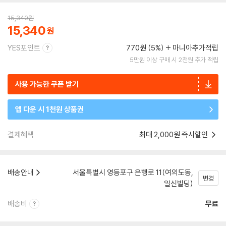
15,340
원
15,340
YES포인트
770원 (5%)
마니아추가적립
5만원 이상 구매 시 2천원 추가 적립
사용 가능한 쿠폰 받기
앱 다운 시 1천원 상품권
결제혜택
최대 2,000원 즉시할인
배송안내
서울특별시 영등포구 은행로 11(여의도동,
변경
일신빌딩)
배송비
무료