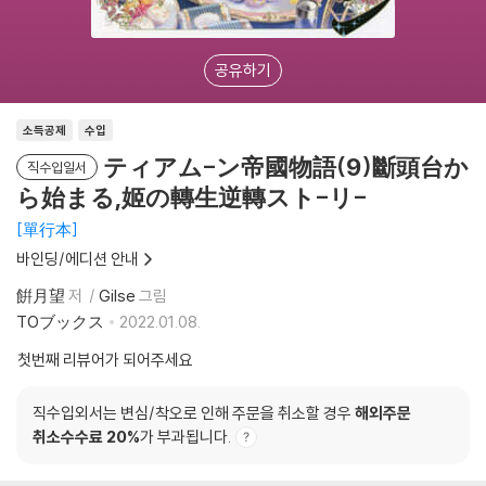
공유하기
소득공제
수입
ティアム-ン帝國物語(9)斷頭台か
직수입일서
ら始まる,姬の轉生逆轉スト-リ-
單行本
바인딩/에디션 안내
餠月望
저
Gilse
그림
TOブックス
2022.01.08.
첫번째 리뷰어가 되어주세요
직수입외서는 변심/착오로 인해 주문을 취소할 경우
해외주문
취소수수료 20%
가 부과됩니다.