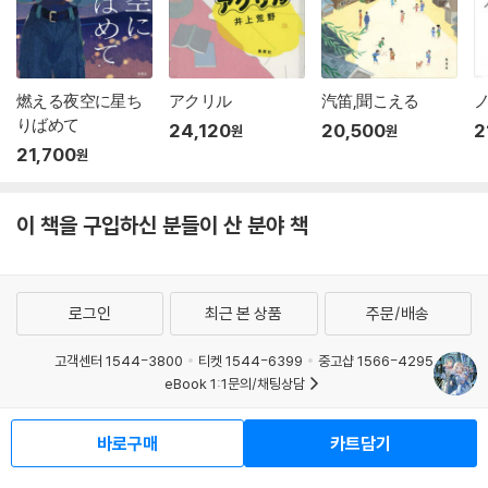
燃える夜空に星ち
アクリル
汽笛,聞こえる
ノ
りばめて
24,120
20,500
2
원
원
21,700
원
이 책을 구입하신 분들이 산 분야 책
로그인
최근 본 상품
주문/배송
고객센터 1544-3800
티켓 1544-6399
중고샵 1566-4295
eBook 1:1문의/채팅상담
예스이십사(주) 사업자 정보
바로구매
카트담기
이용약관
개인정보처리방침
청소년보호정책
PC버전
회사소개
거래처관계자께