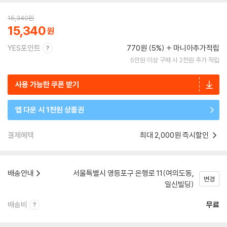
15,340
원
15,340
YES포인트
770원 (5%)
마니아추가적립
5만원 이상 구매 시 2천원 추가 적립
사용 가능한 쿠폰 받기
앱 다운 시 1천원 상품권
결제혜택
최대 2,000원 즉시할인
배송안내
서울특별시 영등포구 은행로 11(여의도동,
변경
일신빌딩)
배송비
무료