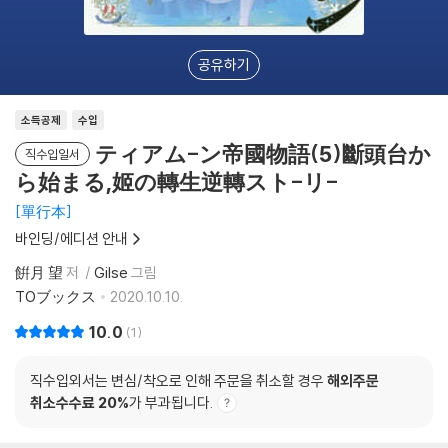
공유하기
소득공제
수입
ティアム-ン帝國物語(5)斷頭台か
직수입일서
ら始まる,姬の轉生逆轉スト-リ-
單行本
바인딩/에디션 안내
餠月 望
저
Gilse
그림
TOブックス
2020.10.10.
10.0
1
직수입외서는 변심/착오로 인해 주문을 취소할 경우
해외주문
취소수수료 20%
가 부과됩니다.