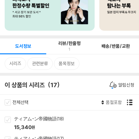
리뷰/한줄평
도서정보
배송/반품/교환
1
시리즈
관련분류
품목정보
이 상품의 시리즈
17
알림신청
전체선택
품절포함
ティアム-ン帝國物語(18)
15,340
원
ティアム-ン帝國物語(17)