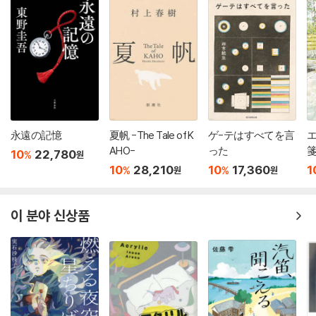
永遠の記憶
夏帆 -The Tale of K
ゲ-テはすべてを言
AHO-
った
10
22,780
%
원
10
28,210
10
17,360
1
%
%
원
원
이 분야 신상품