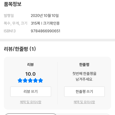
품목정보
발행일
2020년 10월 10일
쪽수, 무게, 크기
315쪽 | 크기확인중
ISBN13
9784866990651
리뷰/한줄평
1
리뷰
한줄평
10.0
첫번째 한줄평을
남겨주세요.
리뷰 쓰기
한줄평 쓰기
혜택 및 유의사항
혜택 및 유의사항