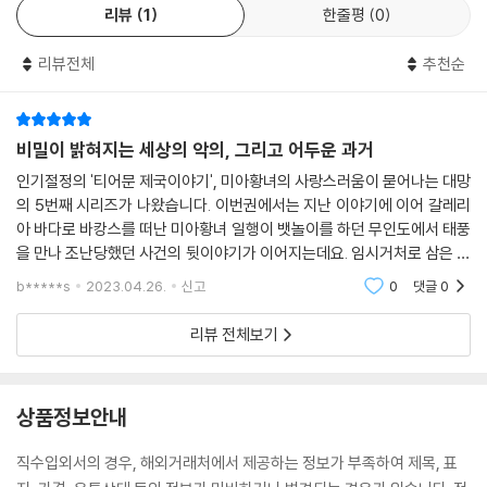
리뷰
1
한줄평
0
리뷰전체
추천순
비밀이 밝혀지는 세상의 악의, 그리고 어두운 과거
인기절정의 '티어문 제국이야기', 미아황녀의 사랑스러움이 묻어나는 대망
의 5번째 시리즈가 나왔습니다. 이번권에서는 지난 이야기에 이어 갈레리
아 바다로 바캉스를 떠난 미아황녀 일행이 뱃놀이를 하던 무인도에서 태풍
을 만나 조난당했던 사건의 뒷이야기가 이어지는데요. 임시거처로 삼은 동
굴안쪽에서 불의의 사고로 돌아올수 없게된 에메랄다 공작 영애를 찾기 위
b*****s
2023.04.26.
신고
0
댓글
0
해 수색을 벌이던
리뷰 전체보기
상품정보안내
직수입외서의 경우, 해외거래처에서 제공하는 정보가 부족하여 제목, 표