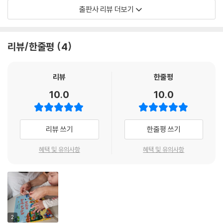
·딱딱딱! 위이잉! 덜커덩! 쓱싹쓱싹! 등 다양한 소리를 따라 해 보세요. 아
출판사 리뷰 더보기
기의 언어 감각이 쑥쑥 자라나지요.
·종이에 구멍을 뚫어 만든 오돌토돌한 질감을 느끼고, 구멍 속에 손가락도
넣어 보고, 구멍 사이로 까꿍 놀이하듯 보이는 숨은 동물과 사물들도 찾아
리뷰/한줄평
4
보세요. 아기의 촉각이 발달하고 두뇌가 자극될 거예요.
·다양한 장면 속 알록달록한 그림이 시각을 발달시켜 준답니다.
리뷰
한줄평
10.0
10.0
리뷰 쓰기
한줄평 쓰기
혜택 및 유의사항
혜택 및 유의사항
2