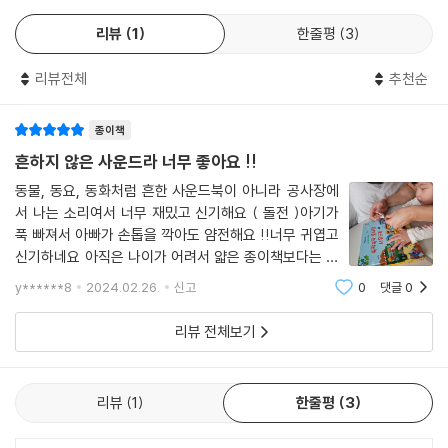
리뷰
1
한줄평
3
리뷰전체
추천순
종이책
흔하지 않은 사운드라 너무 좋아요 !!
동물, 동요, 동화처럼 흔한 사운드북이 아니라 공사장에
서 나는 소리여서 너무 재밌고 신기해요 ( 돌전 )아기가
푹 빠져서 아빠가 손톱을 깍아도 얌전해요 !!너무 귀엽고
신기하네요 아직은 나이가 어려서 얇은 종이책보다는 이
렇게 도톰한 보드북 / 사운드북이 좋은 것 같아요 엄마들
y******8
2024.02.26.
신고
0
댓글
0
육아꿀템이에요 !!
리뷰 전체보기
리뷰
1
한줄평
3