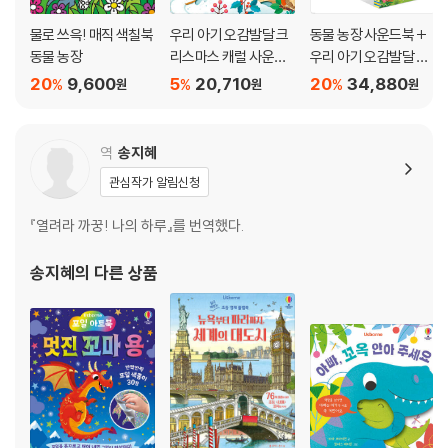
물로 쓰윽! 매직 색칠북
우리 아기 오감발달 크
동물 농장 사운드북 +
동물 농장
리스마스 캐럴 사운드
우리 아기 오감발달 엄
북
마랑 뽀뽀 아기 동물 사
20
9,600
5
20,710
20
34,880
%
%
%
원
원
원
운드북 세트
역
송지혜
관심작가 알림신청
『열려라 까꿍! 나의 하루』를 번역했다.
송지혜
의 다른 상품