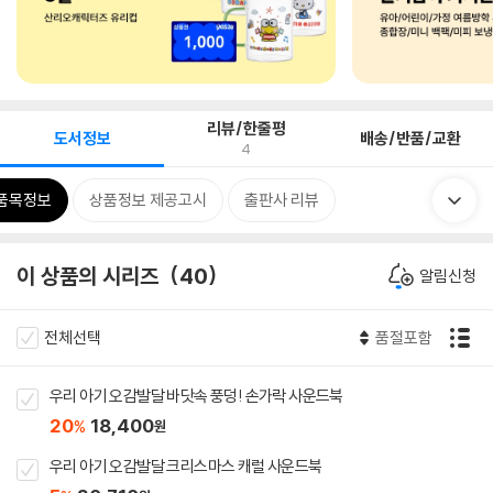
리뷰/한줄평
도서정보
배송/반품/교환
4
품목정보
상품정보 제공고시
출판사 리뷰
이 상품의 시리즈
40
알림신청
전체선택
품절포함
우리 아기 오감발달 바닷속 풍덩! 손가락 사운드북
20
18,400
%
원
우리 아기 오감발달 크리스마스 캐럴 사운드북