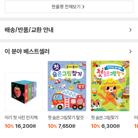
한줄평 전체보기
배송/반품/교환 안내
이 분야 베스트셀러
아기 첫 사진 인지책
첫 숨은그림찾기 탈것
첫 숨은그림찾기
아
10
16,200
10
7,650
10
6,300
1
%
%
%
원
원
원