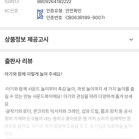
ISBN13
8809264182222
KC인증
인증유형 : 안전확인
인증번호 :
CB063R189-9007r
상품정보 제공고시
출판사 리뷰
아기와 함께 이렇게 놀아 주세요!
·아기와 함께 사운드 놀이부터 촉감 놀이, 까꿍 놀이까지 세 가지 놀이를 즐
길 수 있는 만능 사운드북이에요! 아기의 관심을 따라 다양하게 즐겨 보세
요.
·굴착기와 로더, 콘크리트 믹서차와 크레인, 삽과 드릴, 톱과 망치 등 공사
장의 기계와 도구들이 내는 힘차고 흥미로운 열 가지 소리가 입체적인 음
향으로 들려요. 아기의 청각 발달에 도움을 주고, 호기심과 집중력을 높여
줘요.