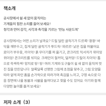
책소개
공사장에서 쉴 새 없이 움직이는
기계들의 힘찬 소리를 들어 보세요!
청각과 언어 감각, 시각과 촉각을 기르는 ‘만능 사운드북’
공사장에서는 어떤 소리가 날까요? 드릴 달린 굴착기가 드르륵! 쾅쾅! 바
닥을 깨부수고, 집게 달린 굴착기가 투드득! 와르르! 낡은 집을 허물어요.
로더가 부우웅, 끼이익! 흙 무더기를 퍼 옮기고, 콘크리트 믹서차가 위이잉
위이잉! 콘크리트를 섞지요. 크레인이 철커덕, 덜커덩! 드릴이 치이익! 톱
으로 쓱싹쓱싹! 망치로 탕! 탕! 여러 기계와 도구들이 쉴 새 없이 움직여 멋
진 집을 만든답니다. 알록달록 선명한 그림에 초점을 맞추고, 그림 모양을
따라 얕게 파인 홈을 손가락으로 따라가며 촉감을 느끼고, 구멍 속으로 다
음 장면에 나올 동물과 사물을 들여다보고 찾을 수도 있어요. 아기와 함께
다양한 놀이를 즐겨 보세요!
저자 소개
3