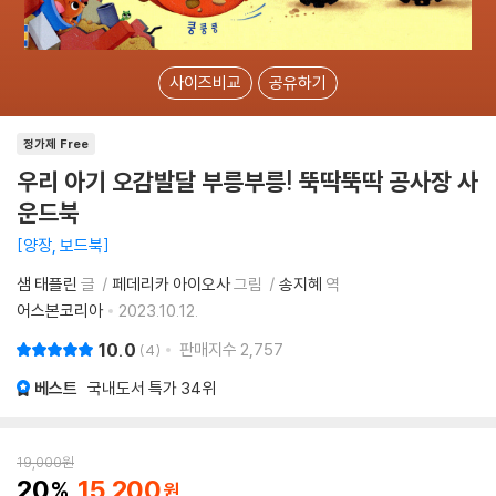
사이즈비교
공유하기
정가제 Free
우리 아기 오감발달 부릉부릉! 뚝딱뚝딱 공사장 사
운드북
양장, 보드북
샘 태플린
글
페데리카 아이오사
그림
송지혜
역
어스본코리아
2023.10.12.
10.0
판매지수
2,757
4
베스트
국내도서 특가
34위
19,000
원
20
15,200