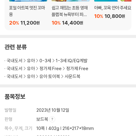
포일 아트북 멋진 꼬마
쉽고 재밌는 초등 영재
아빠, 꼬옥 안아 주세요
용
플랩북 뉴욕부터 파리
10
10,800
%
원
까지 세계의 대도시
20
11,200
10
14,400
%
%
원
원
관련 분류
국내도서
유아
0-3세
1-3세 IQ/EQ계발
국내도서
유아
정가제 Free
정가제 Free
국내도서
유아
유아 토이북
사운드북
품목정보
발행일
2023년 10월 12일
판형
보드북
쪽수, 무게, 크기
10쪽 | 402g | 216*217*18mm