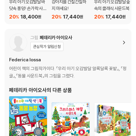
우리 아기 오감발달 바
강아지를 간질간질하
우리 아기 오감발달 숲
닷속 풍덩! 손가락 사운
지 마세요!
속의 클래식 사운드북
드북
20
18,400
20
17,440
20
17,440
%
%
%
원
원
원
그림
페데리카 아이오사
관심작가 알림신청
Federica Iossa
어린이 책의 그림작가이다. 『우리 아기 오감발달 알록달록 꽃밭』, 『정
글』,『동물 사운드북』의 그림을 그렸다.
페데리카 아이오사
의 다른 상품