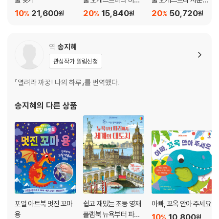
디 사운드북
북 3종세트 (베토벤/바
10
21,600
20
15,840
20
50,720
%
%
%
원
원
원
흐/모차르트)
역
송지혜
관심작가 알림신청
『열려라 까꿍! 나의 하루』를 번역했다.
송지혜
의 다른 상품
포일 아트북 멋진 꼬마
쉽고 재밌는 초등 영재
아빠, 꼬옥 안아 주세요
용
플랩북 뉴욕부터 파리
10
10,800
%
원