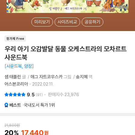
미리보기
사이즈비교
공유하기
정가제 Free
우리 아기 오감발달 동물 오케스트라의 모차르트
사운드북
사운드북, 양장
샘 태플린
글
애그 자트코우스카
그림
송지혜
역
어스본코리아
2022.02.11.
9.5
판매지수
23,976
91
베스트
국내도서 특가
1위
21,800
원
20
17,440