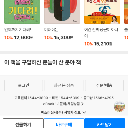
언제까지 기다려!
미래에는
이건 진짜 당근이 아니
블
야
10
12,600
10
15,300
1
%
%
원
원
10
15,210
%
원
이 책을 구입하신 분들이 산 분야 책
로그인
최근 본 상품
주문/배송
고객센터 1544-3800
티켓 1544-6399
중고샵 1566-4295
eBook 1:1문의/채팅상담
예스이십사(주) 사업자 정보
이용약관
개인정보처리방침
청소년보호정책
선물하기
바로구매
카트담기
PC버전
회사소개
거래처관계자께