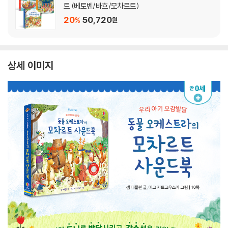
트 (베토벤/바흐/모차르트)
20
50,720
%
원
상세 이미지