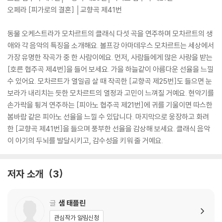
오페라 [피가로의 결혼] │교향곡 제41번
동물 오케스트라가 모차르트의 클래식 다섯 곡을 연주하며 모차르트의 생
애와 각 음악의 특징을 소개해요. 볼프강 아마데우스 모차르트는 세상에서
가장 유명한 작곡가 중 한 사람이에요. 먼저, 사람들에게 많은 사랑을 받는
[호른 협주곡 제4번]을 들어 보세요. 가을 하늘같이 아름다운 선율을 느낄
수 있어요. 모차르트가 열일곱 살 때 작곡한 [교향곡 제25번]도 들으면 눈
보라가 내리치는 듯한 모차르트의 열정과 고민이 느껴질 거예요. 현악기를
손가락을 튕겨 연주하는 [피아노 협주곡 제21번]에 귀를 기울이면 따스한
봄바람 같은 피아노 선율을 느낄 수 있답니다. 마지막으로 웅장하고 화려
한 [교향곡 제41번]을 들으며 풍부한 선율을 감상해 보세요. 클래식 음악
이 아기의 두뇌를 발달시키고, 감수성을 키워 줄 거예요.
저자 소개
3
글
샘 태플린
관심작가 알림신청