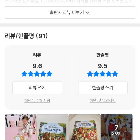
적 안정을 도와줘요. 아기와 함께 편안한 자세로 잔잔한 음률에 몸을 맡기
고 감상해 보세요.
출판사 리뷰 더보기
○ 종이에 구멍을 뚫어 만든 오돌토돌한 질감을 느끼고, 구멍 속에 손가락
도 넣어 보고, 구멍 사이로 까꿍 놀이하듯 다음 장에 등장하는 동물과 풍경
을 살펴보세요. 아기의 촉각이 발달되고 두뇌가 자극될 거예요.
리뷰/한줄평
91
○ 다양한 장면 속 알록달록한 그림이 시각을 발달시켜 줄 거예요.
리뷰
한줄평
9.6
9.5
리뷰 쓰기
한줄평 쓰기
혜택 및 유의사항
혜택 및 유의사항
7
더보기