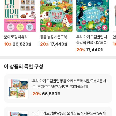
뿐이 토핑 이유식
동물 농장 사운드북
우리 아기 오감발달 시
안
끌벅적 정글 사운드북
10
26,820
20
17,440
1
%
%
원
원
20
17,440
%
원
이 상품의 특별 구성
우리 아기 오감발달 동물 오케스트라 사운드북 4종 세
트 (모차르트/바흐/베토벤/차이콥스키)
20
66,560
%
원
우리 아기 오감발달 동물 오케스트라 사운드북 3종세