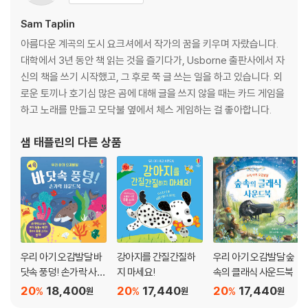
Sam Taplin
아름다운 계곡의 도시 요크셔에서 작가의 꿈을 키우며 자랐습니다.
대학에서 3년 동안 책 읽는 것을 즐기다가, Usborne 출판사에서 자
신의 책을 쓰기 시작했고, 그 후로 쭉 글 쓰는 일을 하고 있습니다. 외
로운 토끼나 호기심 많은 곰에 대해 글을 쓰지 않을 때는 카드 게임을
하고 노래를 만들고 모닥불 옆에서 체스 게임하는 걸 좋아합니다.
샘 태플린
의 다른 상품
우리 아기 오감발달 바
강아지를 간질간질하
우리 아기 오감발달 숲
닷속 풍덩! 손가락 사운
지 마세요!
속의 클래식 사운드북
드북
20
18,400
20
17,440
20
17,440
%
%
%
원
원
원