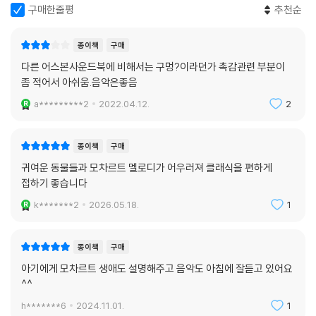
구매한줄평
추천순
종이책
구매
다른 어스본사운드북에 비해서는 구멍?이라던가 촉감관련 부분이
좀 적어서 아쉬움.음악은좋음
a*********2
2022.04.12.
2
종이책
구매
귀여운 동물들과 모차르트 멜로디가 어우러져 클래식을 편하게
접하기 좋습니다
k*******2
2026.05.18.
1
종이책
구매
아기에게 모차르트 생애도 설명해주고 음악도 아침에 잘듣고 있어요
^^
h*******6
2024.11.01.
1