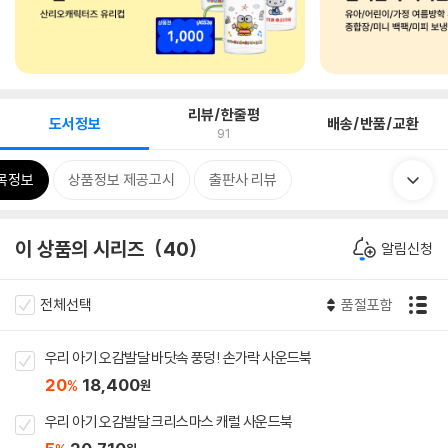
리뷰/한줄평
도서정보
배송/반품/교환
91
목정보
상품정보 제공고시
출판사 리뷰
이 상품의 시리즈
40
알림신청
전체선택
품절포함
우리 아기 오감발달 바닷속 풍덩! 손가락 사운드북
20
18,400
%
원
우리 아기 오감발달 크리스마스 캐럴 사운드북