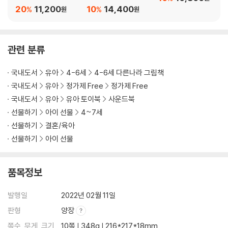
까지 세계의 대도시
20
11,200
10
14,400
%
%
원
원
관련 분류
국내도서
유아
4-6세
4-6세 다른나라 그림책
국내도서
유아
정가제 Free
정가제 Free
국내도서
유아
유아 토이북
사운드북
선물하기
아이 선물
4~7세
선물하기
결혼/육아
선물하기
아이 선물
품목정보
발행일
2022년 02월 11일
판형
양장
쪽수, 무게, 크기
10쪽 | 348g | 216*217*18mm