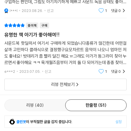
구입하는 편인데, 그림도 아기자기하게 예쁘고 사운드 녹음 상태도 좋아서
만족하고 있습니다. 아기도 호기심을 보이는 책이라서 시리즈로 모으고 있
l***l
2023.08.26.
신고
1
댓글
0
어요.
종이책
구매
유명한 책 아기가 좋아해여!!
사운드북 핫딜떠서 여기서 구매하게 되었습니다종류가 많긴한데 어떤걸
살까 고민하다 클래식으로 결정했구요모차르트 음악이 나오니 엄마인 저
도 좋네요! 밧데리가 좀 빨리 달긴 해요 ㅠ그래도 아가가 동그라미 찾아 누
르면서 좋아해요 ㅋㅋ 육개월즈음부터 거의 돌 다 되어가는데 종종 찾아서
좋아합니다음악도 좋고 그림도 아기자기하니 예쁩니다다른 시리즈도 사
e***2
2023.07.05.
신고
1
댓글
0
고파요 종류가 많더라
리뷰 전체보기
리뷰
40
한줄평
51
클린봇
이 부적절한 글을 감지 중입니다.
설정