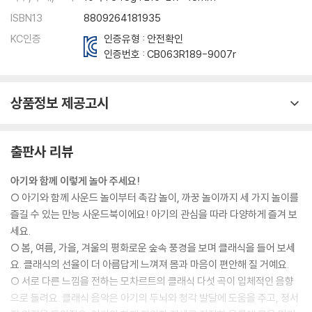
ISBN13
8809264181935
KC인증
인증유형 : 안전확인
인증번호 :
CB063R189-9007r
상품정보 제공고시
출판사 리뷰
아기와 함께 이렇게 놀아 주세요!
○ 아기와 함께 사운드 놀이부터 촉감 놀이, 까꿍 놀이까지 세 가지 놀이를
즐길 수 있는 만능 사운드북이에요! 아기의 관심을 따라 다양하게 즐겨 보
세요.
○ 봄, 여름, 가을, 겨울의 평화로운 숲속 풍경을 보며 클래식을 들어 보세
요. 클래식의 선율이 더 아름답게 느껴져 몸과 마음이 편안해 질 거예요.
○ 서로 다른 느낌을 전하는 모차르트의 클래식 다섯 곡이 입체적인 음향
으로 들려요. 클래식 음악은 아기의 두뇌와 청각 발달에 도움을 주고, 정서