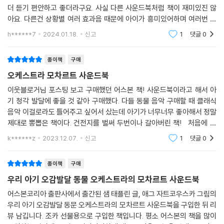
더 듣기 편안하고 좋더라구요. 사실 다른 사운드북처럼 책이 재미있진 않
아요. 다른건 상황별 여러 효과음 때문에 아이가 흥미있어하며 여러번 눌
렀는데 이건 클래식 밖에 없어요. 클래식 좋아하는 분들이라면 한번쯤 사
h******7
2024.01.18.
신고
1
댓글
0
보셔도 괜찮을것같아
종이책
구매
오케스트라 모차르트 사운드북
이웃블로거님 포스팅 보고 구매했던 어스본 책! 사운드북이라고 해서 아
기 청각 발달에 좋을 것 같아 구매했다. 다들 동물 음악 구매할 때 클래식
음악 이걸로라도 틀어주고 싶어서 샀는데 아기가 너무너무 좋아해서 정말
제대로 뽕뽑은 책이다. 건전지를 벌써 두번이나 갈아버린 책! 처음에 샀
을 때는 터치를 잘 못해서 직접 눌러줘야 했는데 8-9개월차쯤부터는 직접
k******z
2023.12.07.
신고
1
댓글
0
스스로 터치해
종이책
구매
우리 아기 오감발달 동물 오케스트라의 모차르트 사운드북
어스본코리아 출판사에서 출간된 샘 태플린 글, 애그 자트코우스카 그림의
우리 아기 오감발달 동문 오케스트라의 모차르트 사운드북을 구입한 뒤 리
뷰 남깁니다. 조카 선물용으로 구입한 책입니다. 평소 어스본의 책을 많이