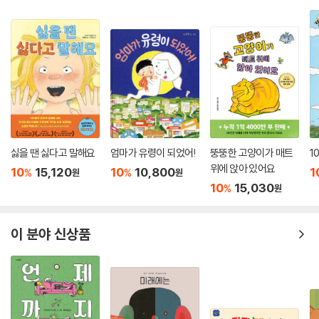
싫을 땐 싫다고 말해요
엄마가 유령이 되었어!
뚱뚱한 고양이가 매트
1
위에 앉아 있어요
10
15,120
10
10,800
1
%
%
원
원
10
15,030
%
원
이 분야 신상품