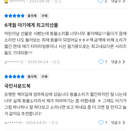
m*****s
2023.08.08.
신고
2
댓글
0
모두 다(多
종이책
구매
6개월 아기에게 최고의선물
어린이날 선물로 사봤는데 동물소리를 너무너무 좋아해요!!!울다가 음매
소리만 나도 돌아보는 최애 동물이 되었어요ㅎㅎㄹ책 금액에 비해 소리가
짧긴 한데 애기 터미타임용이나 시선 끌기용으로는 최고네요다른 시리즈
들도 기대되용!!!
g*******2
2025.06.24.
신고
1
댓글
0
종이책
구매
국민사운드북
유명한 책이길래 엄마욕심에 샀습니다 동물소리가 짧긴하지만 잘 나는데
너무 실제 동물소리라서 제가 따라하기는 좀 어렵네용..ㅎ 그래도 아기가
그림 하나하나 잘 쳐다보고 소리나면 보고 하네요 좀 더 크면 잘 만지고 놀
거 같아요 추천합니다!
w******6
2024.04.01.
신고
1
댓글
0