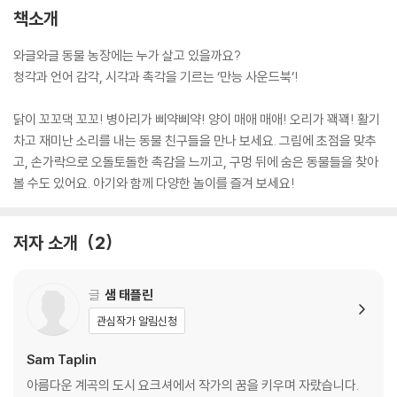
책소개
와글와글 동물 농장에는 누가 살고 있을까요?
청각과 언어 감각, 시각과 촉각을 기르는 ‘만능 사운드북’!
닭이 꼬꼬댁 꼬꼬! 병아리가 삐약삐약! 양이 매애 매애! 오리가 꽥꽥! 활기
차고 재미난 소리를 내는 동물 친구들을 만나 보세요. 그림에 초점을 맞추
고, 손가락으로 오돌토돌한 촉감을 느끼고, 구멍 뒤에 숨은 동물들을 찾아
볼 수도 있어요. 아기와 함께 다양한 놀이를 즐겨 보세요!
저자 소개
2
글
샘 태플린
관심작가 알림신청
Sam Taplin
아름다운 계곡의 도시 요크셔에서 작가의 꿈을 키우며 자랐습니다.