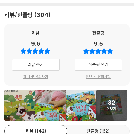
도 넣어 보고, 구멍 사이로 까꿍 놀이하듯 숨은 동물들을 찾아보세요. 아기
의 촉각이 발달되고 두뇌가 자극될 거예요.
리뷰/한줄평
304
○ 다양한 장면 속 알록달록한 그림이 시각을 발달시켜 줄 거예요.
리뷰
한줄평
9.6
9.5
리뷰 쓰기
한줄평 쓰기
혜택 및 유의사항
혜택 및 유의사항
32
더보기
4
리뷰
142
한줄평
162