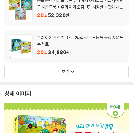
동물 농장 사운드북 + 우리 아기 오감발달 시끌벅적 정
글 사운드북 + 우리 아기 오감발달 시원한 바닷가 사운
드북
20
52,320
%
원
우리 아기 오감발달 시끌벅적 정글 + 동물 농장 사운드
북 세트
20
34,880
%
원
더보기
상세 이미지