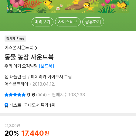
미리보기
사이즈비교
공유하기
정가제 Free
어스본 사운드북
동물 농장 사운드북
우리 아기 오감발달
보드북
샘 태플린
글
페데리카 아이오사
그림
어스본코리아
2018.04.12.
9.6
판매지수
103,233
304
베스트
국내도서 특가
1위
21,800
원
20
17,440