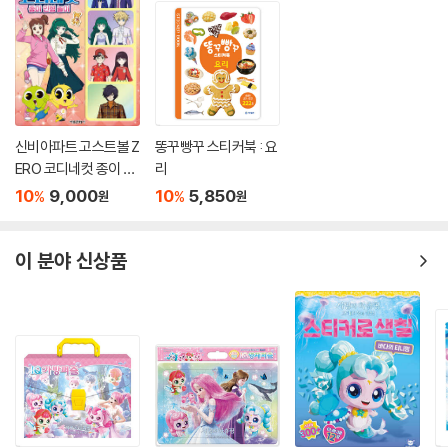
신비아파트 고스트볼 Z
똥꾸빵꾸 스티커북 : 요
ERO 코디네컷 종이 인
리
형 놀이
10
9,000
10
5,850
%
%
원
원
이 분야 신상품