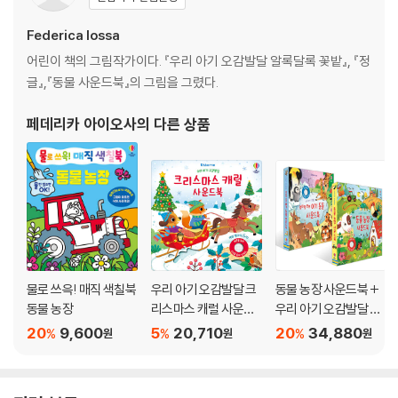
Federica Iossa
어린이 책의 그림작가이다. 『우리 아기 오감발달 알록달록 꽃밭』, 『정
글』,『동물 사운드북』의 그림을 그렸다.
페데리카 아이오사
의 다른 상품
물로 쓰윽! 매직 색칠북
우리 아기 오감발달 크
동물 농장 사운드북 +
동물 농장
리스마스 캐럴 사운드
우리 아기 오감발달 엄
북
마랑 뽀뽀 아기 동물 사
20
9,600
5
20,710
20
34,880
%
%
%
원
원
원
운드북 세트