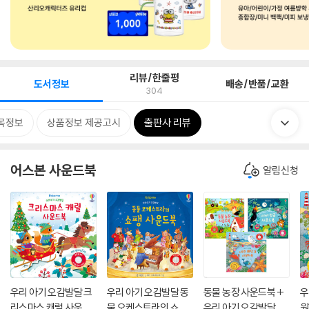
리뷰/한줄평
도서정보
배송/반품/교환
304
목정보
상품정보 제공고시
출판사 리뷰
어스본 사운드북
알림신청
우리 아기 오감발달 크
우리 아기 오감발달 동
동물 농장 사운드북 +
우
리스마스 캐럴 사운드
물 오케스트라의 쇼팽
우리 아기 오감발달 시
원