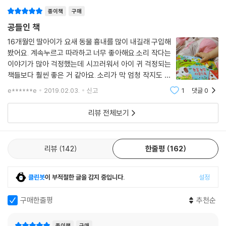
종이책
구매
공들인 책
16개월인 딸아이가 요새 동물 흉내를 많이 내길래 구입해
봤어요. 계속누르고 따라하고 너무 좋아해요.소리 작다는
이야기가 많아 걱정했는데 시끄러워서 아이 귀 걱정되는
책들보다 훨씬 좋은 거 같아요. 소리가 막 엄청 작지도 않
구요.고장 잘 난다는 말도 있던데 고장 안나고 아이가 오
e******e
2019.02.03.
신고
1
댓글
0
래오래 가지고 놀 수 있었음 좋겠다는 바람입니다. 정글책
도 구매할까 싶습니다.
리뷰 전체보기
리뷰
142
한줄평
162
클린봇
이 부적절한 글을 감지 중입니다.
설정
구매한줄평
추천순
종이책
구매