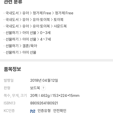
관련 분류
국내도서
유아
정가제 Free
정가제 Free
국내도서
유아
유아 토이북
토이북
국내도서
유아
유아 토이북
사운드북
선물하기
아이 선물
0~3세
선물하기
아이 선물
4~7세
선물하기
결혼/육아
선물하기
아이 선물
품목정보
발행일
2018년 04월 12일
판형
보드북
쪽수, 무게, 크기
20쪽 | 462g | 153*224*15mm
ISBN13
8809264180921
KC인증
인증유형 : 안전확인