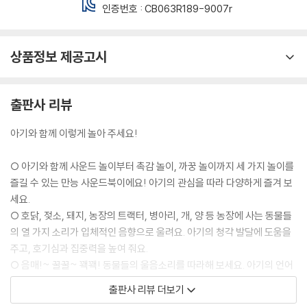
인증번호 :
CB063R189-9007r
상품정보 제공고시
출판사 리뷰
아기와 함께 이렇게 놀아 주세요!
○ 아기와 함께 사운드 놀이부터 촉감 놀이, 까꿍 놀이까지 세 가지 놀이를
즐길 수 있는 만능 사운드북이에요! 아기의 관심을 따라 다양하게 즐겨 보
세요.
○ 호닭, 젖소, 돼지, 농장의 트랙터, 병아리, 개, 양 등 농장에 사는 동물들
의 열 가지 소리가 입체적인 음향으로 울려요. 아기의 청각 발달에 도움을
주고, 호기심과 집중력을 높여 줘요.
○ 음매!~ 꿀꿀~ 꽥꽥! 동물들의 울음소리를 따라해 보세요. 아기의 언어
감각이 쑥쑥 자라나지요.
출판사 리뷰 더보기
○ 종이에 구멍을 뚫어 만든 오돌토돌한 질감을 느끼고, 구멍 속에 손가락