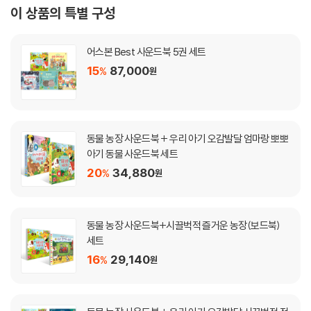
이 상품의 특별 구성
어스본 Best 사운드북 5권 세트
15
87,000
%
원
동물 농장 사운드북 + 우리 아기 오감발달 엄마랑 뽀뽀
아기 동물 사운드북 세트
20
34,880
%
원
동물 농장 사운드북+시끌벅적 즐거운 농장(보드북)
세트
16
29,140
%
원