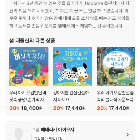
대학에서 3년 동안 책 읽는 것을 즐기다가, Usborne 출판사에서 자
신의 책을 쓰기 시작했고, 그 후로 쭉 글 쓰는 일을 하고 있습니다. 외
로운 토끼나 호기심 많은 곰에 대해 글을 쓰지 않을 때는 카드 게임을
하고 노래를 만들고 모닥불 옆에서 체스 게임하는 걸 좋아합니다.
샘 태플린
의 다른 상품
우리 아기 오감발달 바
강아지를 간질간질하
우리 아기 오감발달 숲
닷속 풍덩! 손가락 사운
지 마세요!
속의 클래식 사운드북
드북
20
18,400
20
17,440
20
17,440
%
%
%
원
원
원
그림
페데리카 아이오사
관심작가 알림신청