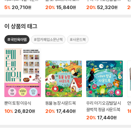
북
사운드북
끌벅적 정글 사운드북
5
20,710
20
15,840
20
52,320
2
%
%
%
원
원
원
+ 우리 아기 오감발달
시원한 바닷가 사운드
북
이 상품의 태그
#국민육아템
#맘카페입소문난책
#사운드북
뿐이 토핑 이유식
동물 농장 사운드북
우리 아기 오감발달 시
안
끌벅적 정글 사운드북
10
26,820
20
17,440
1
%
%
원
원
20
17,440
%
원