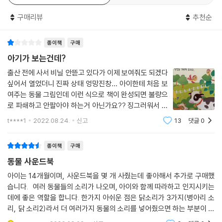
구매리뷰
추천순
종이책
구매
아기가 보는건데?
출산 전에 사서 비닐 안뜯고 있다가 이제 보여줘도 되겠다
싶어서 열었더니 진짜 상태 엉망진창… 아이한테 처음 보
여주는 동물 그림인데 이런 식으로 책이 완성되면 불량으
로 파쇄하고 안팔아야 하는거 아닌가요?? 징그러워서 버
리고 싶어요 동물 그림에 도대체 눈이 4개라니;; 18000
t****1
2022.08.24.
신고
13
댓글
0
원인데 진짜 돈아까워요 샀을때 열어봤으면 바로 반품 했
을텐데 완전 후회되네요
종이책
구매
동물 사운드북
아이는 14개월이며, 사운드북을 몇 개 사줬는데 좋아해서 추가로 구매했
습니다. 여러 동물들의 소리가 나오며, 아이와 함께 따라하고 인지시키는
데에 좋은 역할을 합니다. 한가지 아쉬운 점은 닭소리가 3가지(병아리 소
리, 닭 소리2)라서 더 여러가지 동물의 소리를 넣어줬으면 하는 부분이 있
습니다. 그래도 아이가 좋아하여 잘 쓰고 있습니다. 리뷰를 읽으시는 분