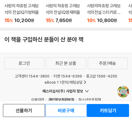
사랑의 하츄핑 고래보
사랑의 하츄핑 고래보
사랑의하츄핑 고래보
사
석의 전설 IQ가방퍼즐
석의 전설 IQ영재퍼즐
석의전설 스티커로색
석
칠 바다의티니핑
북
15
10,200
15
7,650
10
10,800
1
%
%
%
원
원
원
이 책을 구입하신 분들이 산 분야 책
로그인
최근 본 상품
주문/배송
고객센터 1544-3800
티켓 1544-6399
중고샵 1566-4295
eBook 1:1문의/채팅상담
예스이십사(주) 사업자 정보
이용약관
개인정보처리방침
청소년보호정책
PC버전
회사소개
거래처관계자께
선물하기
바로구매
카트담기
도서홍보
광고
Copyright © YES24 Corp. All Rights Reserved.
MATOM3