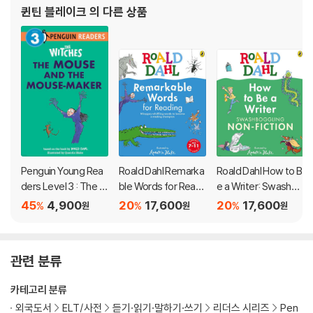
퀸틴 블레이크
의 다른 상품
Penguin Young Rea
Roald Dahl Remarka
Roald Dahl How to B
ders Level 3 : The W
ble Words for Readi
e a Writer: Swashbo
itches : The Mouse
ng
ggling Non-Fiction
45
4,900
20
17,600
20
17,600
%
%
%
원
원
원
and the Mouse-Ma
ker
관련 분류
카테고리 분류
외국도서
ELT/사전
듣기·읽기·말하기·쓰기
리더스 시리즈
Pen