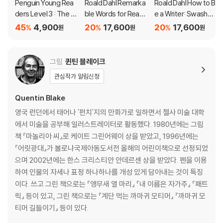
입니다.
Penguin Young Rea
Roald Dahl Remarka
Roald Dahl How to B
ders Level 3 : The W
ble Words for Readi
e a Writer: Swashbo
itches : The Mouse
ng
ggling Non-Fiction
45
4,900
20
17,600
20
17,600
%
%
%
숲에는 괴물들이 있어. 절대 거기에 가면 안 돼! 하지만 어린 빌리는 엄마의
원
원
원
and the Mouse-Ma
말을 듣지 않고 어두운 숲으로 들어간다. 어린 빌리는 무서워하지만, 그때
ker
그는 Minpin들을 만난다. 과연 그들은 배고픈 괴물을 막을 수 있을까?
그림
퀸틴 블레이크
관심작가 알림신청
Quentin Blake
영국 런던에서 태어나 '펀치'지의 만화가로 일하면서 첼사 미술 대학
에서 미술을 공부해 일러스트레이터로 활동했다. 1980년에는 그림
책 『마놀리아 씨』로 케이트 그린어웨이 상을 받았고, 1996년에는
『어릿광대』가 볼로냐국제아동도서전 올해의 어린이책으로 선정되었
으며 2002년에는 한스 크리스티안 안데르센 상을 받았다. 펜을 이용
하여 인물의 자세나 표정 하나하나를 개성 있게 담아내는 것이 특징
이다. 쓰고 그린 책으로는 『앵무새 열 마리』 『내 이름은 자가주』 『패트
릭』 등이 있고, 그린 책으로는 『계단 먹는 까마귀 모티머』 『까마귀 모
티머 길들이기』 등이 있다.