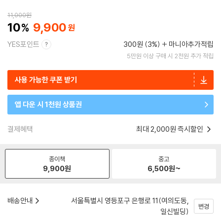
11,000
원
10
9,900
YES포인트
300원 (3%)
마니아추가적립
5만원 이상 구매 시 2천원 추가 적립
사용 가능한 쿠폰 받기
앱 다운 시 1천원 상품권
결제혜택
최대 2,000원 즉시할인
종이책
중고
9,900
원
6,500
원~
배송안내
서울특별시 영등포구 은행로 11(여의도동,
변경
일신빌딩)