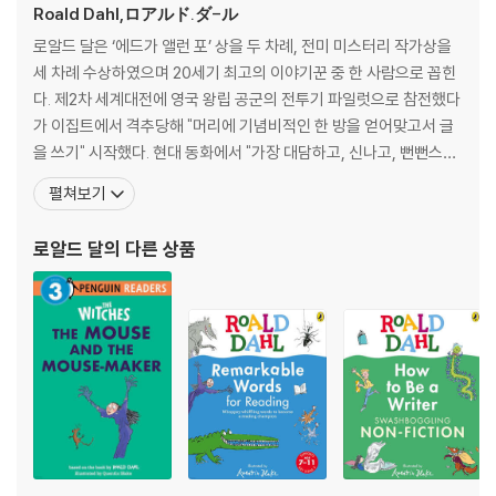
Roald Dahl,ロアルド.ダ-ル
* eBook 과 오디오는 penguinreaders.co.uk 사이트에 접속하여 회원
가입 후 교재에 부착된 access code를 입력하여 사용할 수 있습니다.
로알드 달은 ‘에드가 앨런 포’ 상을 두 차례, 전미 미스터리 작가상을
세 차례 수상하였으며 20세기 최고의 이야기꾼 중 한 사람으로 꼽힌
4. 시리즈 세부 정보
다. 제2차 세계대전에 영국 왕립 공군의 전투기 파일럿으로 참전했다
가 이집트에서 격추당해 "머리에 기념비적인 한 방을 얻어맞고서 글
ROALD DHAL series Overview
을 쓰기" 시작했다. 현대 동화에서 "가장 대담하고, 신나고, 뻔뻔스럽
고, 재미있는 어린이 책"을 만든 작가라는 평을 받고 있으며, 구미 어
펼쳐보기
Roald Dahl의 초급 독서 시리즈는 어린 독자들을 위한 시리즈입니다. 이
린들이 가장 좋아하는 작가로 손꼽히고 있다. 1916년 10월 3일에 영
시리즈는 Roald Dahl의 작품 중에서도 더 쉽게 읽을 수 있는 이야기들로
국 사우스 웨일스의 릴란도프에서 서 태어나 영국의 잉글랜드에 있는
로알드 달
의 다른 상품
구성되어 있습니다. 이 시리즈는 어린이들이 독서를 통해 즐거움을 느끼면
렙턴 스쿨을 다녔다. 부모는 노르웨
서 동시에 독해 실력을 향상시킬 수 있도록 설계되었습니다.
이 시리즈는 주로 짧고 간단한 이야기들로 구성되어 있으며, 어린이들이
읽기 쉬운 어휘와 문장 구조를 사용합니다. Roald Dahl의 독특하고 재미
있는 이야기들은 아이들의 상상력을 자극하고 호기심을 자아냅니다.
이 시리즈는 초급 독서자들을 위한 최적의 선택이며, Roald Dahl의 특유
의 매력과 재미를 경험하면서 독서 능력을 향상시킬 수 있는 훌륭한 도구