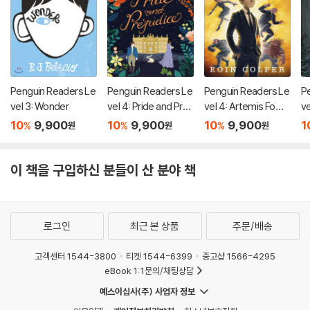
Penguin Readers Le
Penguin Readers Le
Penguin Readers Le
P
vel 3: Wonder
vel 4: Pride and Prej
vel 4: Artemis Fowl
ve
udice (ELT Graded
(ELT Graded Reade
L
10
9,900
10
9,900
10
9,900
1
%
%
%
원
원
원
Reader)
r)
이 책을 구입하신 분들이 산 분야 책
로그인
최근 본 상품
주문/배송
고객센터 1544-3800
티켓 1544-6399
중고샵 1566-4295
eBook 1:1문의/채팅상담
예스이십사(주) 사업자 정보