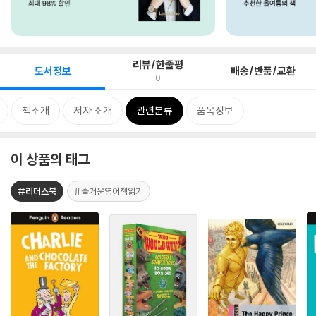
리뷰/한줄평
도서정보
배송/반품/교환
0
책소개
저자 소개
관련분류
품목정보
이 상품의 태그
#리더스북
#즐거운영어책읽기