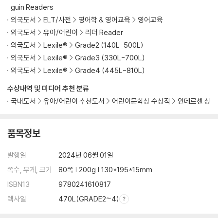
guin Readers
외국도서
ELT/사전
영어학 & 영어교육
영어교육
외국도서
유아/어린이
리더 Reader
외국도서
Lexile®
Grade2 (140L-500L)
외국도서
Lexile®
Grade3 (330L-700L)
외국도서
Lexile®
Grade4 (445L-810L)
수상내역 및 미디어 추천 분류
국내도서
유아/어린이 추천도서
어린이문학상 수상작
안데르센 상
품목정보
발행일
2024년 06월 01일
쪽수, 무게, 크기
80쪽 | 200g | 130*195*15mm
ISBN13
9780241610817
렉사일
470L(GRADE2~4)