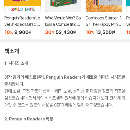
Penguin Readers Le
Who Would Win? Co
Dominoes Starter-1
P
vel 3: Roald Dahl Ch
lossal Competition
5 : The Happy Princ
ve
arlie and the Chocol
s! (10-Book Box Se
e (Paperback + MP
ti
10
9,900
30
52,430
10
13,500
1
%
%
%
원
원
원
ate Factory (ELT Gr
t)
3 Pack)
e
aded Reader)
책소개
1. 시리즈 소개
명작 읽기의 베스트셀러, Penguin Readers가 새로운 리더스 시리즈를
출시합니다.
현대 소설, 고전 작품과 함께 그래픽 노블, 논픽션 등 다양한 장르의 작품을
엄선했습니다. 전세계의 베스트셀러 원서에 영어 학습자가 보다 편하게 다
가갈 수 있도록 원문의 내용을 CEFR 레벨에 맞춰 재구성했습니다.
2. Penguin Readers 특징