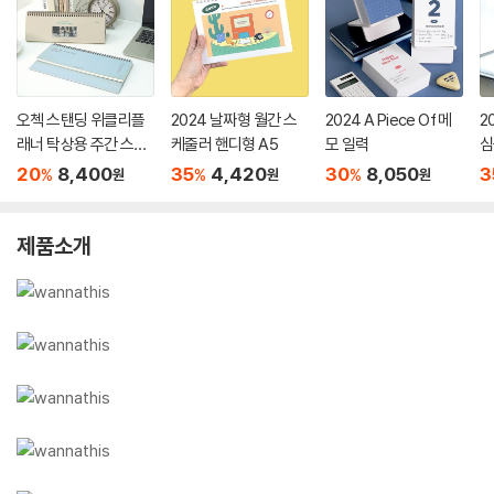
오첵 스탠딩 위클리플
2024 날짜형 월간 스
2024 A Piece Of 메
2
래너 탁상용 주간 스케
케줄러 핸디형 A5
모 일력
심
줄러
(
20
8,400
35
4,420
30
8,050
3
%
%
%
원
원
원
제품소개