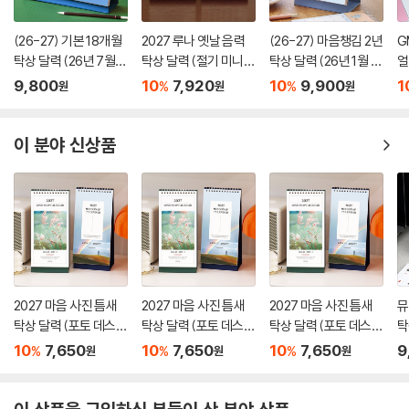
(26-27) 기본 18개월
2027 루나 옛날 음력
(26-27) 마음챙김 2년
G
탁상 달력 (26년 7월~
탁상 달력 (절기 미니
탁상 달력 (26년 1월 ~
얼
27년 12월)
데스크 캘린더)
27년 12월)
9,800
10
7,920
10
9,900
1
%
%
원
원
원
이 분야 신상품
2027 마음 사진 틈새
2027 마음 사진 틈새
2027 마음 사진 틈새
뮤
탁상 달력 (포토 데스크
탁상 달력 (포토 데스크
탁상 달력 (포토 데스크
탁
캘린더)
캘린더)
캘린더)
10
7,650
10
7,650
10
7,650
9
%
%
%
원
원
원