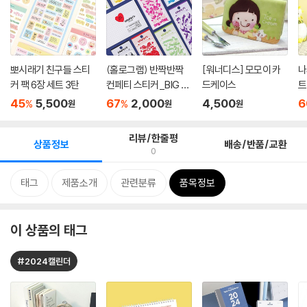
뽀시래기 친구들 스티
(홀로그램) 반짝반짝
[워너디스] 모모이 카
나
커 팩 6장 세트 3탄
컨페티 스티커_BIG 컬
드케이스
트
러세...
45
5,500
67
2,000
4,500
6
%
%
원
원
원
리뷰/한줄평
상품정보
배송/반품/교환
0
태그
제품소개
관련분류
품목정보
이 상품의 태그
#2024캘린더