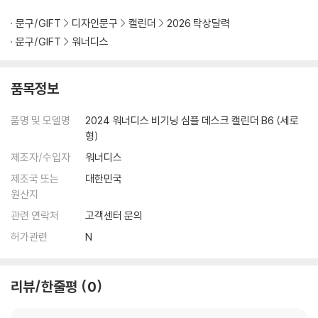
문구/GIFT
디자인문구
캘린더
2026 탁상달력
문구/GIFT
워너디스
품목정보
품명 및 모델명
2024 워너디스 비기닝 심플 데스크 캘린더 B6 (세로
형)
제조자/수입자
워너디스
제조국 또는
대한민국
원산지
관련 연락처
고객센터 문의
허가관련
N
리뷰/한줄평
0