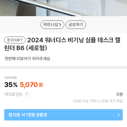
파트너샵
공유하기
2024 워너디스 비기닝 심플 데스크 캘
문구/GIFT
린더 B6 (세로형)
첫번째 리뷰어가 되어주세요
7,800
원
35
5,070
YES포인트
0원
5만원 이상 구매 시 2천원 추가 적립
앱 다운 시 1천원 상품권