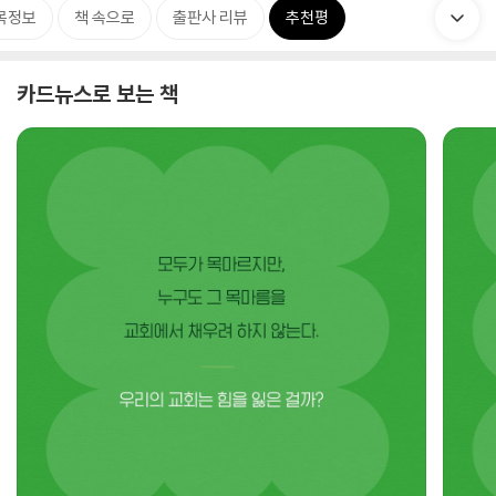
목정보
책 속으로
출판사 리뷰
추천평
카드뉴스로 보는 책