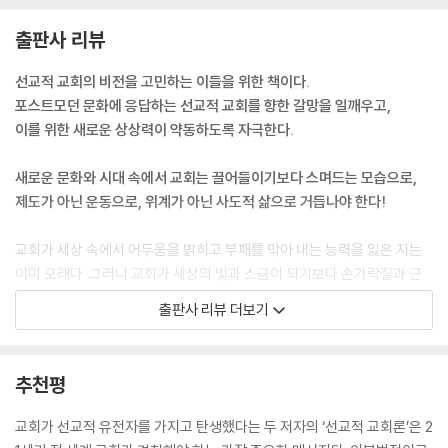
사명에서 실제적인 본질을 규정한다. 그러나 사명의 이유는 다른 곳에서
나온다. 좀 더 신학적으로 말하자면 기독론(Christology)이 선교학(mis
출판사 리뷰
siology)을 결정짓고, 선교학이 교회론(ecclesiology)을 결정짓는다.
이 교회론은 계속되는 갱신의 순환 속에서 또다시 기독론으로 돌아간다.
선교적 교회의 비전을 고민하는 이들을 위한 책이다.
교회가 이 순서를 바로 이해하는 것이 매우 중요하다.
포스트모던 문화에 응답하는 선교적 교회를 향한 갈망을 일깨우고,
--- 「1장 조금씩 바꿀 것인가, 확 바꿀 것인가?」 중에서
이를 위한 새로운 상상력이 약동하도록 자극한다.
무엇보다 선교적 교회는 끌어오려 하기보다 성육신적이 될 것이다. 자신의
새로운 문화와 시대 속에서 교회는 끌어들이기보다 스며드는 모습으로,
편안한 종교적 영역을 떠나서, 교회에 가지 않는 사람들과 직접적으로 접
제도가 아닌 운동으로, 위계가 아닌 사도적 삶으로 거듭나야 한다!
촉하여 문화 속으로 빛처럼 소금처럼 스며드는 것이다. 그것은 침투하는
변혁적 공동체가 될 것이다. 두 번째로 선교적 교회는 이원론적이 아니라
교회가 세상 속에서 어두움을 밝히고 부패를 막아 내는 능력을 잃은 지는
메시아적 영성을 받아들일 것이다. 이것은 메시아가 하셨던 것처럼 문화와
이미 오래다. 그러니 교회가 세상의 빛과 소금이 되기보다 손가락질과 근
세상에 참여하는 영성이다. 그리고 세 번째로 선교적 교회는 전통적이고
심의 대상이 되는 지경에 이르렀다. 이는 이른바 ‘전 지구적 현상’이다. 이
출판사 리뷰 더보기
위계적인 리더십 모델이 아니라 사도적 리더십 형태를 발전시킬 것이다.
러한 시대에 포스트모던 문화 속에서 사명을 잃고 표류하는 교회의 대안은
--- 「2장 선교적 교회」 중에서
과연 무엇일까? 그것은 바로 새롭고 문화적으로 다양한 선교적(mission
al) 공동체를 세우고, 전략의 초점을 ‘부흥’에서 ‘선교’로, ‘내부인’에서 ‘외
추천평
이 책 제4부에서 성육신적, 사도적, 성경적 리더십 문제를 다룰 것이므로,
부인’으로 바꾸는 것이다. 이렇게 할 때 교회는 자신의 참된 본질을 발견하
여기서 미리 다루지는 않겠다. 대신 신약은 5중 리더십 매트릭스를 가르친
고 그 목적을 성취할 수 있을 것이다.
교회가 선교적 유전자를 가지고 탄생했다는 두 저자의 ‘선교적 교회론’은 2
다는 우리의 신념을 우선 소개하려 한다. 이것은 사도, 선지자, 전도자, 목