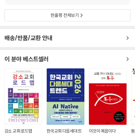
--- 「11장 상상력과 리더십의 과제」 중에서
들은 교회가 어떠해야 하는지에 관하여 우리가 무심코 발전시킨 제한된 이
해를 보여 주면서도 단순히 교회의 문제를 지적하는 데 그치지 않고 동참
이야기의 반전은 이렇다. 야생 기러기가 길들게 되는 것은 볼 수 있지만 길
하여 미래의 교회를 창조할 수 있는 비전과 아이디어를 제시한다. 이 미래
한줄평 전체보기
든 거위가 다시 야생이 되는 것을 보기란 좀체 쉽지 않다는 것이다. 크리스
의 교회는 유행과 인간적 전략에 기초하지 않고, 세계 선교에 대해 신약에
텐덤에 길든 비선교적 교회와 안전한 중산층 생활은 우리를 마비시키고 무
서 제시하는 교회의 비전이 무엇인지를 알아보기 위해 처음으로 돌아가는
기력하게 만든다. 이를 주의해야 한다.
것에 기초한다. 『새로운 교회가 온다』는 읽지도 않고 그저 멋지게 선반에
배송/반품/교환 안내
우리는 이 책을 “조금씩 바꿀 것인가, 확 바꿀 것인가?”라는 질문으로 시
꽂아 둘 책이 아니다. 이 책은 당신의 정신 깊숙이 들어가 오늘날 교회됨이
작했다. 우리는 상황이 그 정도로 절박하다고 생각한다. 서구 교회는 점점
무엇을 의미하는지, 예수님의 모험적인 사명을 따르는 것이 무엇을 의미하
더 부적실성과 무능함으로 서서히 진화(혹은 퇴보?)하든지, 아니면 혁명
이 분야 베스트셀러
는지에 관한 관점을 변화시킨다.
의 나팔에 화답하게 될 것이다. 우리는 서구 세계 속에서 그 번데기를 벗고
- 댄 킴볼 (『그들이 꿈꾸는 교회』 저자)
나오려 애쓰고 있는 선교적 교회에 정당성을 줄 수 있겠다는 소망으로 이
책을 썼다.
마이클 프로스트와 앨런 허쉬의 『새로운 교회가 온다』는 2003년 나를 비
--- 「12장 혁명을 조직하기」 중에서
롯한 하나님의 사명을 진지하게 받아들이는 많은 이에게 중추적인 책이었
다. 새롭게 갱신된 이 개정판은 훨씬 더 많은 지도자와 독자를 선교적 대화
에 참여시키는 데 기념비적 역할을 할 것이다. 나는 이 획기적인 본문을 당
신이 처음 혹은 두 번째로 살펴봄으로써 예수님의 사명에서 당신의 역할을
발견하기를 권한다.
- 데이브 퍼거슨 (커뮤니티크리스천 교회 담임목사, NewThing 사역자)
강소 교회 로드맵
한국교회 다음세대 트
이것이 복음이다
동