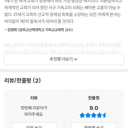
1세기 전 세계 교회가 경청해야 하는 가장 중요한 메시지다. 이분법적이고
자, 교사들(엡 4:11-13)로 구성된 리더십 공동체를 의미한다. 우리는 교사
현대 문화 속에서 교회가 점점 적실성을 잃어 가는 현실에 깊은 아픔을 느
위계적인 교회가 되어 왔던 서구 기독교의 쇠퇴는 뼈아픈 교훈이 아닐 수
의 역할을 하는 목사를 그 정점으로 하는 삼각형 구도의 성직 계급 관점에
낀 두 저자는, 다양한 삶의 현장에서 일어나고 있는 선교적 교회 운동을 바
없다. 21세기 교회의 선교적 정체성 회복을 소망하는 모든 이에게 본서는
서 그리스도인 공동체를 보는 것은 크리스텐덤 방식의 유산이라고 생각한
탕으로 새로운 문화 상황에서 복음을 살아 내는 것이 무엇인지를 보여 준
여지없이 제1의 필독서가 되어야 할 것이다.
다. 크리스텐덤 이후 시대의 세계는 평등하고 은혜로운 신앙 공동체를 향
다. 아울러 성경적 신앙과 사도적 상상력을 간직하면서 새로운 교회의 틀
한 갈망을 갖고 있으며 리더십도 마찬가지로 평등주의적이고 협동적일 것
- 김영래 (감리교신학대학교 기독교교육학 교수)
을 만들어 가는 고귀한 사명을 일깨운다. 그리하여 교회의 본질적이고 참
을 요구한다. 신약에서 담임목사라는 용어를 발견할 수가 없고, 다만 교회
된 사명을 되새기며 시대를 끌어안는 새로운 교회의 비전을 도전적으로 제
는 성도들을 성경적이고 균형 있게 구비하기 위해 함께 협력하는 다섯 가
많은 교회가 나아갈 방향을 몰라 방황하는 오늘날, 21세기 교회의 방향을
시한다.
지 리더십의 지도를 받아야 한다는 바울의 말을 발견할 뿐이다.
제시하는 소중한 책이다. 이 책은 포스트모던 문화 속에서 교회가 성육신
--- 「4장 선교적 교회의 모습」 중에서
적이고 선교적인 본질을 잃지 않고 진정한 변혁을 이루는 것에 대한 귀한
추천평 더보기
두 저자는 여러 나라에서 일어나는 새로운 교회 운동의 사례를 취재하고
가르침을 준다. 진정한 교회됨의 회복을 꿈꾸는 모든 목회자와 지도자에게
인터뷰한 결과를 바탕으로 실제적이고 구체적인 모델들을 제시한다. 또한
그리스도인의 예배 역시 아름다움과 경이감을 불러일으켜야 한다. 불신자
이 책을 정독할 것을 강력히 추천한다.
새로운 선교적 교회 운동의 성경적이고 신학적인 배경과 이론, 전략을 적
들과 명확히 소통하기 위한 시도 가운데서, 교회에 다니지 않는 사람들이
리뷰/한줄평
2
절한 도표와 그림을 통해 효과적으로 전달한다. 그들의 문제 제기는 신선
- 주승중 (주안장로교회 위임목사)
더 편안해하도록 종교적인 언어를 없앤 구도자 예배라는 것이 있다. 우리
하고 도전적이며 때로 도발적이기까지 하지만, 읽는 이에게 더욱 본질적인
는 기독교 예배가 미그리스도인들에게도 다가갈 수 있는 것이어야 함을 인
진실을 직면하도록 이끌어 간다.
책 제목 자체로 예언하는 경우는 흔치 않다. 그러나 원서 제목(The Shapi
리뷰
한줄평
정하지만, 예배에서 감정을 불러일으키거나 신비적인 요소를 없애는 것은
ng of Things to Come)처럼 이 책은 전 세계 기독교 세계에 다가올 일
중대한 잘못이다. 초대 그리스도인들의 풍요롭고 경이로운 공동체 예배는
9.0
■ 주요 독자
첫번째 리뷰어가
들을 형성했다. 이는 지난 10년 동안 출판된 어떤 책도 하지 못한 일이다.
그들의 신비한 매력의 일부였던 듯하다. 더욱이 포스트모던화하는 상황 속
되어주세요.
이 책은 진정으로 ‘고전’이며, 이 개정판 역시 뒤흔들고 형성하는 전통을 이
에서, 총체적인 경험 대신에 논리에 초점을 두는 예배는 재미없고 무미건
· 동시대 문화 속에서 교회의 참된 본질과 사명을 고민하는 목회자와 신학
어 나갈 것을 기약한다.
조해질 수 있다.
리뷰 쓰기
한줄평 쓰기