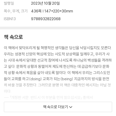
발행일
2023년 10월 20일
쪽수, 무게, 크기
436쪽 | 147*220*30mm
ISBN13
9788932822068
책 속으로
이 책에서 맞닥뜨리게 될 혁명적인 생각들은 당신을 낙담시킬지도 모른다.
우리는 성경적 신앙의 핵심에 있는 사도적 상상력을 일깨우고, 우리가 사
는 시대 속에서 담대한 선교적 참여에 나서도록 하나님의 백성들을 격려하
고 싶다. 문화적 상황과 동떨어져 제도에 헌신하는 데 급급하기보다 문화
적 상황 속에서 복음을 살아 내도록 말이다. 이 책에서 우리는 그리스도인
들이 교회를 하고(doing) 교회가 되는(being) 지금까지의 방식을 완전
히 바꿀 것을 주장한다. 그러므로 분명 이 책은 대중적인 메시지는 아닐 것
이다.
--- 「개정판 서문: 반드시 이 부분을 먼저 읽으십시오」 중에서
책 속으로 더보기
본래 교회는 주변 문화 상황과 뗄 수 없는 관계에 있다. 이 관계가 교회의