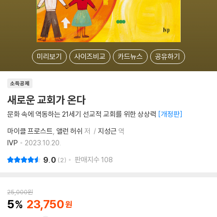
미리보기
사이즈비교
카드뉴스
공유하기
소득공제
새로운 교회가 온다
문화 속에 역동하는 21세기 선교적 교회를 위한 상상력
개정판
마이클 프로스트
앨런 허쉬
저
지성근
역
IVP
2023.10.20.
9.0
판매지수
108
2
25,000
원
5
23,750