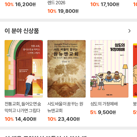
렌드 2026
10
16,200
10
17,100
1
%
%
원
원
이 책의 초판은 전 세계 많은 교회 개척자와 회중의 선교적 사고를 새롭게
10
19,800
%
원
형성하는 데 도움을 주었다. 이 책은 우리가 교회와 신앙에 대한 접근 방식
에 변화가 필요한 정도를 인식하고, 이것이 어떻게 가능할지를 생각하는
이 분야 신상품
데 이바지했다. 이 획기적인 책의 개정판은 우리를 실망시키지 않는다. 개
정판은 교회의 재활성화를 위한 희망의 메시지를 담아 우리의 현재 상황을
잘 말해 주는 새로운 통찰과 갱신된 사례를 통해 초판의 메시지를 강화시
켰다. 나는 이 개정판이 교회의 사명에 대한 접근 방식을 재창조하려는 기
존 교회 안의 사람들에게 특히 큰 도움이 되리라고 생각한다.
- 크리스틴 사인 (Mustrard Seed Associates 공동창립자)
선교 운동의 깊이와 폭을 살펴볼 때 나는 계속해서 사람들에게 『새로운 교
회가 온다』로 돌아가도록 지시했다. 분명히 이 책의 개념을 중심으로 상황
이 형성되었으며, 선교적 사고 리더십과 실천을 위한 다림줄이 되고 있다.
전통교회, 들어오면 숨
사도바울이 꿈꾸는 원
성도의 가정예배
붕
- 휴 홀터 (Flesh 및 Sacrilege 저자)
막히고 나가면 그립다
뉴맨교회
5
9,500
5
%
원
10
14,400
10
23,400
%
%
원
원
이 책은 우리가 그리스도의 사랑을 실천해야 할 세상이 급변하고 있음을
서구 교회에 알리는 초기 경고 가운데 하나였다. 이는 불편한 감정을 초래