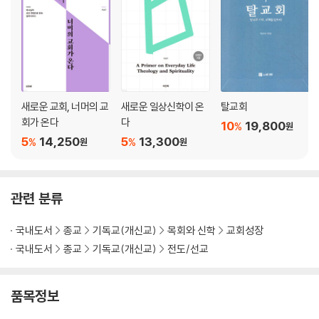
새로운 교회, 너머의 교
새로운 일상신학이 온
탈교회
회가 온다
다
10
19,800
%
원
5
14,250
5
13,300
%
%
원
원
관련 분류
국내도서
종교
기독교(개신교)
목회와 신학
교회성장
국내도서
종교
기독교(개신교)
전도/선교
품목정보