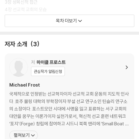
3장 성육신적 접근
4장 선교적 교회의 모습
5장 상황화된 교회
목차 더보기
6장 영혼에 속삭이기
3부 메시아적 영성
저자 소개
3
7장 이스라엘의 하나님과 기독교의 갱신
8장 성례가 되는 행동
9장 매체가 곧 메시지다
저
마이클 프로스트
관심작가 알림신청
4부 사도적 리더십
10장 APEST의 발견
Michael Frost
11장 상상력과 리더십의 과제
국제적으로 인정받는 선교학자이자 선교적 교회 운동의 지도적 인사
12장 혁명을 조직하기
다. 호주 몰링 대학의 부학장이자 부설 선교 연구소인 틴슬리 연구소
의 소장이다. 포스트모던 시대에 사명을 잃고 표류하는 서구 교회의
용어
대안을 꿈꾸는 이론가이자 실천가로서, 혁신적 선교 훈련 네트워크
참고 도서
‘포지’(Forge) 창립에 참여하고 시드니 북쪽 맨리에 ‘Small Boat Bi
주
g Sea’라는 대안적 선교 공동체를 세웠다. 그는 기성 교회의 양식을
펼쳐보기
옮긴이 후기
떠나 식탁 교제, 문화 활동, 사회 참여 등을 매개로 서로를 돌보고 하