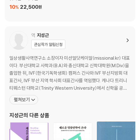
10
22,500
%
원
역
지성근
관심작가 알림신청
일상생활사역연구소 소장이자 미션얼닷케이알(missional.kr) 대표
이다. 부산대학교 사학과(B.A)와 총신대학교 신학대학원(M.Div)을
졸업한 뒤, IVF(한국기독학생회) 캠퍼스 간사와 IVF 부산지방회 대
표간사, IVF 부산 지역 학사회 대표간사를 역임했다. 캐나다 트리니
티웨스턴 대학교(Trinity Western University)에서 신학을 공부
했으며(M.T.S.), 밴쿠버 캐리 신학교(Carey Theological Semin
펼쳐보기
ary)에서 목회학 박사과정(D. Min.)을 수료했다. 지난 2005년 개척
하여 목회한 함께하는교회에서 2015년에 미션얼 선교사로 파송 받
지성근
의 다른 상품