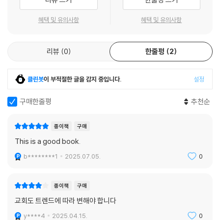
생
- 레너드 스윗 (드루 대학 교수, 『관계의 영성』 저자)
--- 「6장 영혼에 속삭이기」 중에서
· 새로운 교회 공동체를 꿈꾸며 구체적 방향과 실천 모델을 찾는 이 시대 그
혜택 및 유의사항
혜택 및 유의사항
리스도인들
신앙의 ‘중심 구조’는 복음전도적 민감성을 전혀 손상시키지 않고도 예수
이 책은 선교적 교회에 관한 대화에서 획기적인 위치를 차지했다. 초판이
· 새로운 교회 운동을 시작한 지역 교회 공동체(소그룹)
의 공동체 안에서 그리고 공동체를 통하여 그분을 경험하는 데로 사람들을
나온 지 10년이 지난 지금까지도 우리가 구체화하고 있는 많은 개념의 출
리뷰
0
한줄평
2
이끈다. 사람들은 우리가 행하는 것을 통해 하나님을 경험한다. 이것은 신
발점으로 남아 있다. 그러니 이 개정판을 환영한다. 그리고 새로운 통찰을
■ 이 책의 특징
비다.
기대한다!
오직 메시아적 영성만이 우리에게 일상을 거룩하게 하며 하늘과 땅 사이의
클린봇
이 부적절한 글을 감지 중입니다.
설정
· 취재를 통해 현장감 있게 담아낸 선교적 교회 운동의 여러 모델과 사례들
- 데이비드 피치 (노던 신학교 B. R. Lidner 석좌교수, Prodigal Christianity
일상적인 연결을 가능하게 하는 자원을 제공한다. 포스트모던 시대의 사람
· 성경 본문과 현대 사상에 근거하여 제시되는 새로운 교회의 패러다임
저자)
구매한줄평
추천순
들이 부르짖어 찾는 것은 더 나은 교리나 더 분명한 신학이 아니라 혼란스
· 오늘날의 사례들로 업데이트하여 수록한 개정판 본문
럽고 불확실한 세상 속에서의 단순한 친절이다.
이 책은 서구 교회의 집단적 사고 속 신학적 파편이다. 그러나 이는 거룩한
--- 「8장 성례가 되는 행동」 중에서
종이책
구매
파편이다. 우리 모두 너무 익숙해져 버린 것보다 선교적 교회에 대한 더 큰
This is a good book.
관점을 제시하기 때문이다. 개인적으로 나는 이 개정판의 출간에 깊이 감
그러나 상상력에는 용기가 필요하며 위험이 따른다. 사실 용기가 없다면
사한다.
b********1
2025.07.05.
0
상상력도 없을 것이다. 그리고 위험이 없다면 사도적 리더십은 없을 것이
- 마크 배럴슨 (내셔널커뮤니티 교회 담임목사, The Circle Maker 저자)
고 다만 제사장적 현상 유지만 남아, 사람들이 그 가장 급진적이고 위험한
분을 만나지 못하도록 똑같은 지겨운 일들만 할 것이다. 그분은 하나님 나
종이책
구매
라를 얻기 위해 그리고 그것의 진전을 위해 모든 위험을 무릅쓰고 들을 귀
우리 가운데 많은 이에게 이 책은 교회에 변화를 불러올 희망과 동기 부여
교회도 트렌드에 따라 변해야 합니다
있는 자들을 찾으셨던 분이다. 그분은 누구인가? 바로 예수님이다.
의 창이었다. 오늘날 조직화된 교회에서 우리가 희망을 잃기 직전에, 저자
y****4
2025.04.15.
0