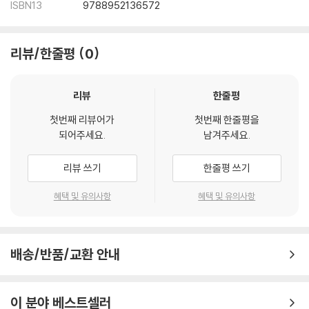
ISBN13
9788952136572
Chapter 5: BTS and a New Racial Imagination: How Did BT
S Turn Asians into Objects of Desire?
리뷰/한줄평
0
From Local to the World: K-pop led by BTS
리뷰
한줄평
Global Pop Music, Sung in Korean
Cultural Referencing Strategy in a Multicultural World
첫번째 리뷰어가
첫번째 한줄평을
Changing the White-centric Racial Imagination
되어주세요.
남겨주세요.
Racial Sensibility of K-pop Fandoms
Seeking Alternatives between Stereotype and Glorification
리뷰 쓰기
한줄평 쓰기
혜택 및 유의사항
혜택 및 유의사항
Chapter 6: BTS and Alternative Masculinity:
How Did They Impact the Gender Sensibility of the Young
Generation?
배송/반품/교환 안내
Male Imagery That Allows Aesthetic Appreciation
Soft Masculinity
Anti-toxic Masculinity
이 분야 베스트셀러