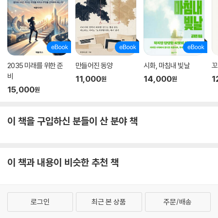
2035 미래를 위한 준
만들어진 동양
시화, 마침내 빛날
꼬
비
11,000
14,000
1
원
원
15,000
원
이 책을 구입하신 분들이 산 분야 책
이 책과 내용이 비슷한 추천 책
로그인
최근 본 상품
주문/배송