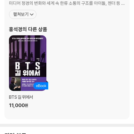
What Is Transmedia
미디어 정경의 변화와 세계 속 한류 소통의 구조를 아이돌, 젠더 등 다
BTS’s Transmedia Strategy
양한 키워드로 풀어냈다. 대표 저서로는 『세계화와 디지털 문화 시대
펼쳐보기
Three Layers of BTS Transmedia
의 한류: 풀하우스, 강남스타일, 그리고 그 이후』, 『드라마의 모든 것』
Second Layer: The Narratives of BTS as a Band and the Memb
이 있으며, 「한류연구의 지식연결망 분석」, 「미디어 콘텐츠의 유통과
홍석경
의 다른 상품
ers
진화: 디지털 문화와 인터넷 시대의 픽션과 스토리
Third Layer: The Narratives of the BTS Members as Natural Pe
rsons
The Rabbit Hole: The Knots That Tie Together Different Narra
tive Layers
Jin’s “Epiphany”
V’s “Singularity”
The Completion of BTS Transmedia Via Fan Participation
Chapter 3: The BTS Phenomenon through the Lens of Clas
BTS 길 위에서
s Theory:
11,000
원
Why Do Young People around the World Love BTS?
Singing about Young People’s Life Circumstances
You Can’t Live Like Your Parents Anymore, So What Will You D