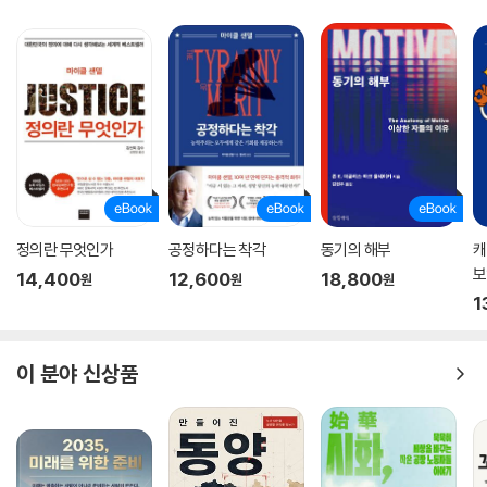
Beyond Alternative Masculinity, towards Gender Issues
BTS’s Body
Epilogue: BTS and Imagining a New Era
정의란 무엇인가
공정하다는 착각
동기의 해부
캐
보
14,400
12,600
18,800
원
원
원
1
이 분야 신상품