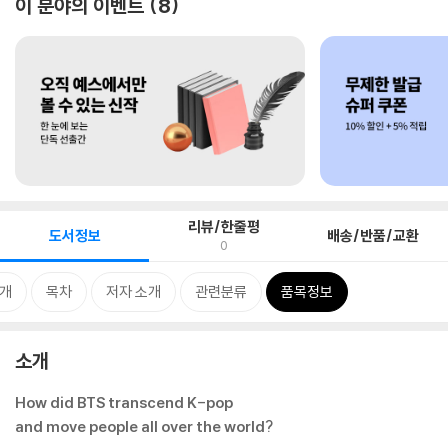
이 분야의 이벤트
8
리뷰/한줄평
도서정보
배송/반품/교환
0
개
목차
저자 소개
관련분류
품목정보
소개
How did BTS transcend K-pop
and move people all over the world?