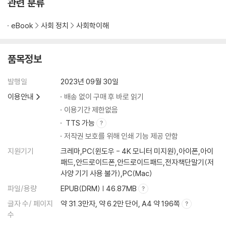
관련 분류
o?
Resist! Growth over Success
eBook
사회 정치
사회학이해
Icons of the Young Generation: The Beatles, David Bowie, and
BTS
품목정보
Chapter 4: Becoming ARMY and Being ARMY: They Are be
hind Every Phenomenon
발행일
2023년 09월 30일
이용안내
배송 없이 구매 후 바로 읽기
Meeting the ARMY On-site
이용기간 제한없음
Becoming ARMY and Being ARMY
TTS 가능
Encounter: Delving into BTS’s Universe (BU)
저작권 보호를 위해 인쇄 기능 제공 안함
The Bias: BTS Saved Me at My Lowest Point
지원기기
크레마,PC(윈도우 - 4K 모니터 미지원),아이폰,아이
The Power of ARMY as Community
패드,안드로이드폰,안드로이드패드,전자책단말기(저
Communicating Consolation and Salvation
사양 기기 사용 불가),PC(Mac)
About the Middle-aged Fans
파일/용량
EPUB(DRM) | 46.87MB
Learning Korean, BTS’s Language
ARMY’s Taste and ARMY as Taste
글자 수/ 페이지
약 31.3만자, 약 6.2만 단어, A4 약 196쪽
Communities of Media, Taste, and Values
수
ARMY and Fan Activism