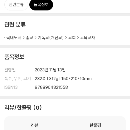
관련분류
품목정보
관련 분류
국내도서
종교
기독교(개신교)
교회
교육교재
품목정보
발행일
2023년 11월 13일
쪽수, 무게, 크기
232쪽 | 312g | 150*210*10mm
ISBN13
9788964821558
리뷰/한줄평
0
리뷰
한줄평