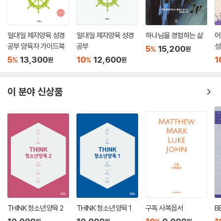
일대일 제자양육 성경
일대일 제자양육 성경
하나님을 경험하는 삶
어
공부 양육자 가이드북
공부
성
5
15,200
%
원
과
5
13,300
10
12,600
1
%
%
원
원
이 분야 신상품
THINK 청소년양육 2
THINK 청소년양육 1
구독 사복음서
B