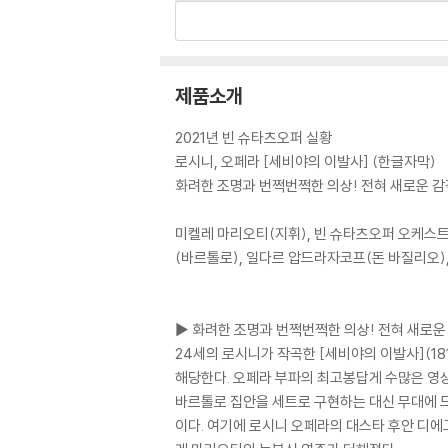
제품소개
2021년 빈 슈타츠오퍼 실황
로시니, 오페라 [세비야의 이발사] (한글자막)
화려한 조명과 번쩍번쩍한 의상! 전혀 새로운 감
미켈레 마리오티(지휘), 빈 슈타츠오퍼 오케스트
(바르톨로), 일다르 압드라자코프(돈 바질리오)
▶ 화려한 조명과 번쩍번쩍한 의상! 전혀 새로운
24세의 로시니가 작곡한 [세비야의 이발사](18
해당한다. 오페라 부파의 최고봉답게 수많은 영상
바르톨로 집안을 세트로 구현하는 대신 무대에 드
이다. 여기에 로시니 오페라의 대스타 후안 디에