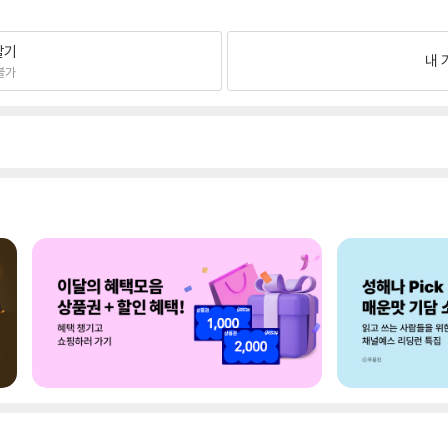
팔기
내 
불가