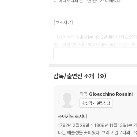
레 마리오티의 눈부신 연주가 더해졌다.
[보조자료]
- [세비야의 이발사]는 1816년 로마에서 초
랑에 빠진 알마비바 백작이 솜씨 좋은 이발사 피
대신 방문한 성악교사로 변장해! 알마비바와 피
하면서 이야기의 재미가 더해간다.
- 연출을 맡은 독일의 헤르베르트 프리취(195
감독/출연진 소개
9
레지테아터 연출가가 아니라 연극계의 ‘점잖은 전
연기를 요구하는 그의 작업은 ‘부포니스크’하다고
작곡
Gioacchino Rossini
- 페루 출신의 후안 디에고 플로레스(1973-)
관심작가 알림신청
은 인기를 누리고 있다. 에티앙 뒤피(1979-
조아키노 로시니
급부상 중인 젊은 재원이다. 미켈레 마리오티(1
1792년 2월 29일 ~ 1868년 11월 1
나는 예술성을 꽃피웠다. 그리고 멜로디의 구
DVD/ Blu-ray 구매시 참고 사항 안내