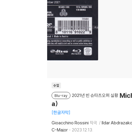
수입
Mic
2021년 빈 슈타츠오퍼 실황
Blu-ray
a)
한글자막
Gioacchino Rossini
작곡
Ildar Abdrazak
C-Major
2023.12.13.