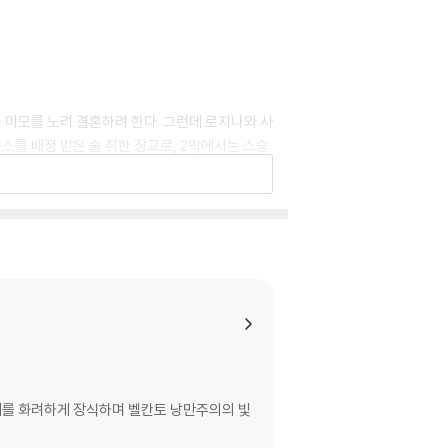
 미모를 노려 결혼하려 한다. 그런데 로지나와 사
소를 배정 받은 술 취한 장교로, 2막에서는 스승
 돈 바질리오의 도움을 받아 로지나와 결혼하려고
 연출가다. 현대적인 연극인으로 평가되지만 난해한
연출에도 손을 댔는데, 과장된 몸짓과 밀도 높은
스타일인 것이다.
 아찔한 고음, 관객과 소통하는 밝은 성격으로 높
시아의 바실리사 베르잔스카야(1994-)는 최근에
로 떠오른 지휘자다.
 무대를 화려하게 장식하며 벨칸토 낭만주의의 빛