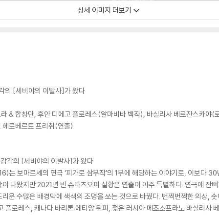
상세 이미지 더보기
각의 [세비야의 이발사]가 왔다
라 & 합창단, 후안 디에고 플로레스(알마비바 백작), 바실리사 베르잔스카야(로
, 헤르베르트 프리취(연출)
 감각의 [세비야의 이발사]가 왔다
16)는 보마르셰의 연극 ‘피가로 삼부작’의 1부에 해당하는 이야기로, 이보다 3
이 나왔지만 2021년 빈 슈타츠오퍼 실황은 연출이 아주 특별하다. 연극에 잔
리운 수많은 배경막에 색색의 조명을 쏘는 것으로 바꿨다. 번쩍번쩍한 의상, 솟
고 플로레스, 캐나다 바리톤 에티앙 뒤피, 젊은 러시아 메조소프라노 바실리사 