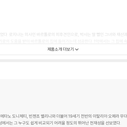
연되었다. 로지나는 의사인 바르톨로의 피후견인으로, 박사는 딸 뻘인 그녀와 재산과
가로의 도움을 받아 바르톨로의 집에 들어가는데 성공한다. 1막에서는 그 집에 숙
가로는 바르톨로를 속여 로시나의 사랑을 얻어내려 하고, 바르톨로는 그 수하인
제품소개 더보기
1~)는 배우로, 무대디자이너로, 심지어 미디어 아티스트로도 활동하는 전방위
통’을 혁파한다는 과감한 시도로 높은 평가를 받고 있다. 2006년부터 오페라 
 표현되곤 한다. [세비야의 이발사]같은 왁자지껄한 오페라 부파에 어울리는 
는 현재 벨칸토 테너의 지존인데, 그 출발점은 로시니 오페라였다. 화려한 미성과
)는 프랑스계 캐나다 바리톤으로 피가로에 최적화된 가창 스타일을 갖고 있다. 러
979-)는 페사로의 로시니 페스티벌을 통해 일찌감치 최고의 로시니 마에스트로
3일)는 가에타노 도니체티, 빈첸초 벨리니와 더불어 19세기 전반의 이탈리아 오페라
성에서는 그 누구도 쉽게 비교되기 어려울 정도의 뛰어난 천재성을 선보였다.
드립니다.