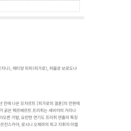
지나), 에티앙 뒤피(피가로), 파올로 보로도냐
0년 전에 나온 모차르트 [피가로의 결혼]의 전편에
뼈가 굵은 헤르베르트 프리취는 세비야의 거리나
아오른 가발, 요란한 연기도 프리취 연출의 특징
베르잔스카야, 로시니 오페라의 최고 지휘자 미켈