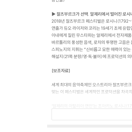
▶ 잘츠부르크가 선택. 알제리에서 벌어진 로시
2018년 잘츠부르크 페스티벌은 로시니(1792~1
연출가 듀오 라이저와 코리는 19세기 초에 유럽
아내에게 질린 무스타파는 알제리에서 전자제품을
바르톨리의 풍성한 음색, 로차의 투명한 고음은
스피노지의 지휘는 “신비롭고 묘한 매력이 있는 
해설지(21쪽 분량/영·독·불어)에 프로덕션의 의
[보조자료]
세계 최대의 음악축제인 오스트리아 잘츠부르크 페
맞는 이 페스티벌은 세계적인 프로덕션을 차곡차
‘알제리의 이탈리아 연인’는 조아키노 로시니(17
리며 로시니(1792~1868) 타계 150주년을 
영국 아카데미 수상에 빛나는 연출가 듀오 모셰 