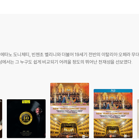
여 문화 감수성을 살린 영리한 연출로 극찬을 받았다. ‘잘츠부르크의 알제리’라
 로시니의 음악적 옷을 입힌 듯하다.
타파(일다르 아브드라자코프)는 아내 엘비라(레베카 올베라)에게 싫증이 나자 
도 로차)를 찾아 이탈리아에서 여행 온 이사벨라(체칠리아 바르톨리)가 타고 온
파의 신부감으로 정해 소개한다. 무스타파는 이사벨라에게 첫눈에 반하고, 연인 
3일)는 가에타노 도니체티, 빈첸초 벨리니와 더불어 19세기 전반의 이탈리아 오페라
쉬는 이번 무대는 연출진과 출연진 간의 각별한 친밀함이 눈에 띈다. 타이틀롤에
성에서는 그 누구도 쉽게 비교되기 어려울 정도의 뛰어난 천재성을 선보였다.
에 생명을 불어 넣는다. 린도르 역의 로차는 투명한 고음으로 진정한 ‘테노레 
아브드라자코프와 타데오 역의 크르벨리는 관객들의 웃음을 책임진다.
매력이 있는 공연(뉴욕 타임즈)”이라는 호평을 받은 바 있다.
의미, 시놉시스, 하이라이트 화보 등이 실려 있다.
드립니다.