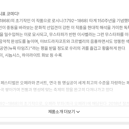
니표 코미디!
868)의 초기작인 이 작품으로 로시니(1792~1868) 타계 150주년을 기념했
인이 중동을 바라보는 문화적 선입견이 강한 이 작품을 현대적 해석을 가미한 독
 밀수입하는 이로 묘사되고, 무스타파가 반한 이사벨라는 그런 무스타파를 이용
 음악적 완성도를 높이며, 아브드라자코프와 크르벨리의 음흉하면서도 엉뚱한 색
공연(뉴욕 타임즈)”라는 평을 받을 정도로 우리의 귀를 즐겁고 황홀하게 한다.
미, 시놉시스, 하이라이트 화보 등 수록.
스티벌은 오페라와 콘서트, 연극 등 명실공이 세계 최고의 수준을 자랑하는 페
곡 쌓아가며 전통과 명성에 맞는 축제의 장을 완고히 다져나가고 있다.
92~1868)의 초기작으로, 오페라 부파(희극 오페라)에 해당된다. 2018년
기념하기도 했다.
제품소개 더보기
라이저와 파트리샤 코리가 감독을 맡아 화제가 되었다. 파격적인 무대로 유명한 