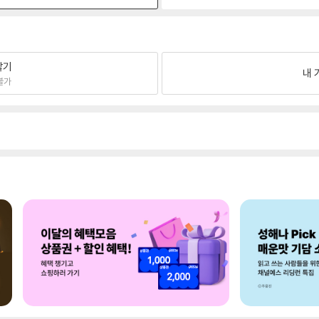
팔기
내 
불가