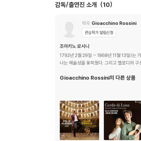
적 선입견을 반영한 내용에 현대적 해석을 가미하
감독/출연진 소개
10
문화와 도회적 감수성을 무대에 펼쳐놓고 그 위에
작곡
Gioacchino Rossini
알제리에서 전자 제품을 밀수입하는 갱스터 무스
을 이루고자 한다. 때마침 연인 린도르(에드가르
관심작가 알림신청
안 그녀를 본 할리(호세 코카 로사)는 무스타
조아키노 로시니
는 그를 유혹해 방법을 찾는다.
1792년 2월 29일 ~ 1868년 11월 1
주연부터 조연까지 강렬한 캐릭터들이 살아 숨 
나는 예술성을 꽃피웠다. 그리고 멜로디의 구
과 뛰어난 콜로라투라를 가미한 표현력으로 캐릭터
Gioacchino Rossini
의 다른 상품
며, 음흉하면서도 엉뚱한 마초 무스타파 역의 
지휘를 맡은 스피노지의 연주는 “신비롭고 묘한 
해설지(21쪽 분량/영·독·불어)에는 프로덕션의 
DVD/ Blu-ray 구매시 참고 사항 안내
※ 4K블루레이, 3D 블루레이 재생 관련 안내