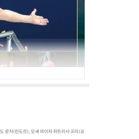
도 로차(린도르), 모셰 라이저·파트리샤 코리(공