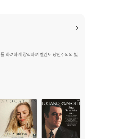
 해도 과언이 아닐 정도로 동시대 알제리의 도시
그녀를 버린다. 그러곤 이탈리아 여인과의 사랑
 배가 난파된다. 그녀가 잠시 알제리에 머무는 동
린도르를 찾아 이탈리아로 돌아가야 하는 이사벨라
 무대를 화려하게 장식하며 벨칸토 낭만주의의 빛
 해당하는 이사벨라 역의 바르톨리는 풍성한 음색
디 그라치아’(우아한 테너)라는 찬사를 받았으