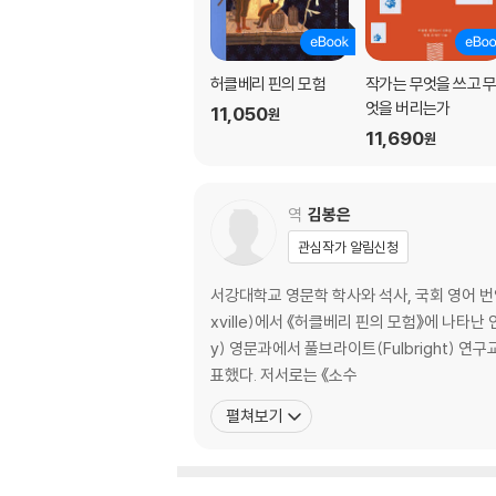
허클베리 핀의 모험
작가는 무엇을 쓰고 
엇을 버리는가
11,050
원
11,690
원
역
김봉은
관심작가 알림신청
서강대학교 영문학 학사와 석사, 국회 영어 번역관, 
xville)에서 《허클베리 핀의 모험》에 나타난 인
y) 영문과에서 풀브라이트(Fulbright)
표했다. 저서로는 《소수
펼쳐보기