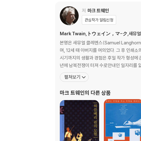
저
마크 트웨인
관심작가 알림신청
Mark Twain,トウェイン，マ-ク,새뮤얼 랭
본명은 새뮤얼 클레멘스(Samuel Langho
며, 12세 때 아버지를 여의었다. 그 후 인
시기까지의 생활과 경험은 후일 작가 형성에 큰 영
년에 남북전쟁이 터져 수로안내인 일자리를 잃
펼쳐보기
마크 트웨인
의 다른 상품