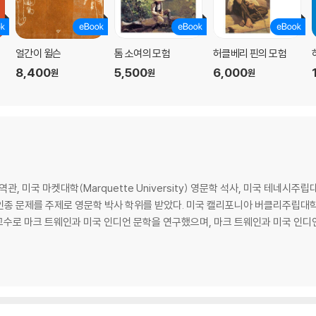
무
얼간이 윌슨
톰 소여의 모험
허클베리 핀의 모험
8,400
5,500
6,000
원
원
원
미국 마켓대학(Marquette University) 영문학 석사, 미국 테네시주립대학(The
종 문제를 주제로 영문학 박사 학위를 받았다. 미국 캘리포니아 버클리주립대학(The Univ
 연구교수로 마크 트웨인과 미국 인디언 문학을 연구했으며, 마크 트웨인과 미국 인