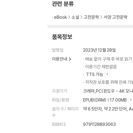
관련 분류
eBook
소설
고전문학
서양 고전문학
품목정보
발행일
2023년 12월 28일
이용안내
배송 없이 구매 후 바로 읽기
이용기간 제한없음
TTS 가능
저작권 보호를 위해 인쇄 기
지원기기
크레마,PC(윈도우 - 4K 
파일/용량
EPUB(DRM) | 17.00MB
글자 수/ 페이지
약 6.5만자, 약 2.2만 단어, 
수
ISBN13
9791128893063