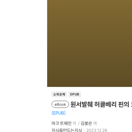
소득공제
EPUB
원서발췌 허클베리 핀의
eBook
EPUB
마크 트웨인
저
김봉은
역
지식을만드는지식
2023.12.28.