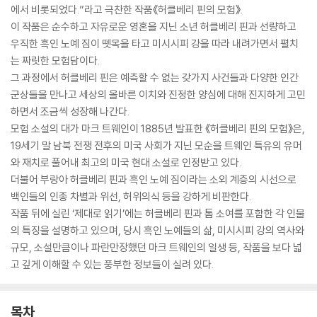
에서 비롯되었다.”라고 극찬한 작품《허클베리 핀의 모험》.
이 작품은 순수하고 자유로운 영혼을 지닌 소년 허클베리 핀과 선량하고
우직한 흑인 노예 짐이 뗏목을 타고 미시시피 강을 따라 내려가면서 펼치
는 짜릿한 모험담이다.
그 과정에서 허클베리 핀은 예측할 수 없는 갖가지 사건들과 다양한 인간
군상들을 만나고 세상의 올바른 이치와 진정한 양심에 대해 진지하게 고민
하면서 조금씩 성장해 나간다.
모험 소설의 대가 마크 트웨인이 1885년 발표한 《허클베리 핀의 모험》은,
19세기 말 남북 전쟁 전후의 미국 사회가 지닌 모순을 트웨인 특유의 유머
와 재치로 풀어내 최고의 미국 현대 소설로 인정받고 있다.
더불어 부랑아 허클베리 핀과 흑인 노예 짐이라는 소외 계층의 시선으로
백인들의 인종 차별과 위선, 허위의식 등을 강하게 비판한다.
작품 뒤에 실린 ‘제대로 읽기’에는 허클베리 핀과 톰 소여를 포함한 각 인물
의 특징을 설명하고 있으며, 당시 흑인 노예들의 삶, 미시시피 강의 역사와
규모, 소설만큼이나 파란만장했던 마크 트웨인의 일생 등, 작품을 보다 넓
고 깊게 이해할 수 있는 풍부한 정보들이 실려 있다.
목차