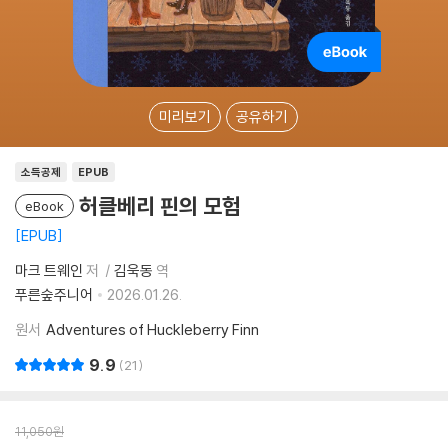
미리보기
공유하기
소득공제
EPUB
허클베리 핀의 모험
eBook
EPUB
마크 트웨인
저
김욱동
역
푸른숲주니어
2026.01.26.
원서
Adventures of Huckleberry Finn
9.9
21
11,050
원