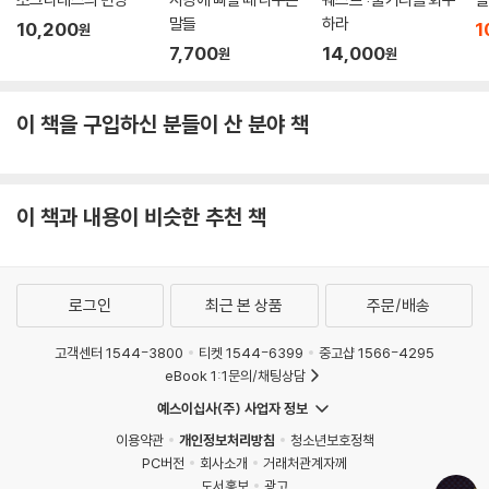
말들
하라
10,200
1
원
7,700
14,000
원
원
이 책을 구입하신 분들이 산 분야 책
이 책과 내용이 비슷한 추천 책
로그인
최근 본 상품
주문/배송
고객센터 1544-3800
티켓 1544-6399
중고샵 1566-4295
eBook 1:1문의/채팅상담
예스이십사(주) 사업자 정보
이용약관
개인정보처리방침
청소년보호정책
PC버전
회사소개
거래처관계자께
도서홍보
광고