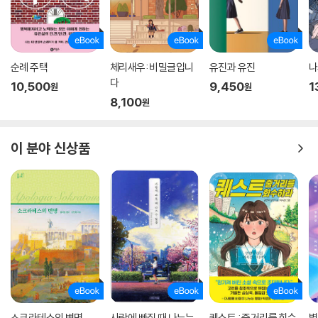
순례 주택
체리새우: 비밀글입니
유진과 유진
나
다
10,500
9,450
1
원
원
8,100
원
이 분야 신상품
소크라테스의 변명
사랑에 빠질 때 나누는
퀘스트 : 줄거리를 회수
별