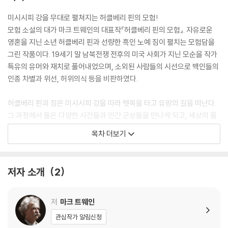
미시시피 강을 무대로 펼쳐지는 허클베리 핀의 모험!
모험 소설의 대가 마크 트웨인의 대표작『허클베리 핀의 모험』. 자유로운
영혼을 지닌 소년 허클베리 핀과 선량한 흑인 노예 짐이 펼치는 모험담을
그린 작품이다. 19세기 말 남북전쟁 전후의 미국 사회가 지닌 모순을 작가
특유의 유머와 재치로 풀어내었으며, 소외된 사람들의 시선으로 백인들의
인종 차별과 위선, 허위의식 등을 비판하였다.
허클베리 핀과 짐은 미시시피 강을 따라 뗏목을 타고 유랑의 길을 떠난다.
그 과정에서 둘은 다양한 사건들과 인간 군상들을 만나게 되고, 세상의 올
바른 이치와 진정한 양심을 깨달으며 조금씩 성장해간다. 작품 뒤에 실린
목차 더보기
'제대로 읽기'에서는 각 인물의 특징, 시대적 배경, 미시시피 강의 역사, 작
가의 일생 등의 정보를 제공하며 작품을 보다 폭넓게 이해할 수 있도록 도
와준다.
저자 소개
2
저
마크 트웨인
관심작가 알림신청