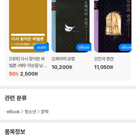
[대여] 다시 찾아온 바
오페라의 유령
오만과 편견
빌론 (배우 이상윤 낭
10,200
11,050
원
원
독)
50
2,500
%
원
관련 분류
eBook
청소년
문학
품목정보