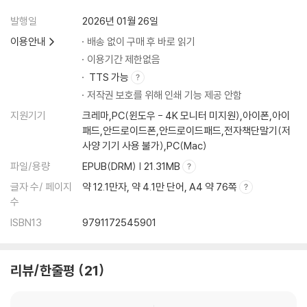
발행일
2026년 01월 26일
이용안내
배송 없이 구매 후 바로 읽기
이용기간 제한없음
TTS 가능
저작권 보호를 위해 인쇄 기능 제공 안함
지원기기
크레마,PC(윈도우 - 4K 모니터 미지원),아이폰,아이
패드,안드로이드폰,안드로이드패드,전자책단말기(저
사양 기기 사용 불가),PC(Mac)
파일/용량
EPUB(DRM) | 21.31MB
글자 수/ 페이지
약 12.1만자, 약 4.1만 단어, A4 약 76쪽
수
ISBN13
9791172545901
리뷰/한줄평
21