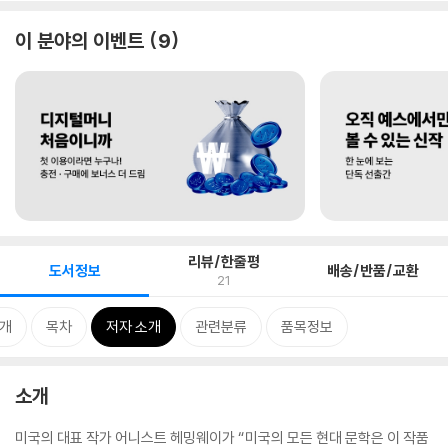
이 분야의 이벤트
9
리뷰/한줄평
도서정보
배송/반품/교환
21
개
목차
저자 소개
관련분류
품목정보
소개
미국의 대표 작가 어니스트 헤밍웨이가 “미국의 모든 현대 문학은 이 작품