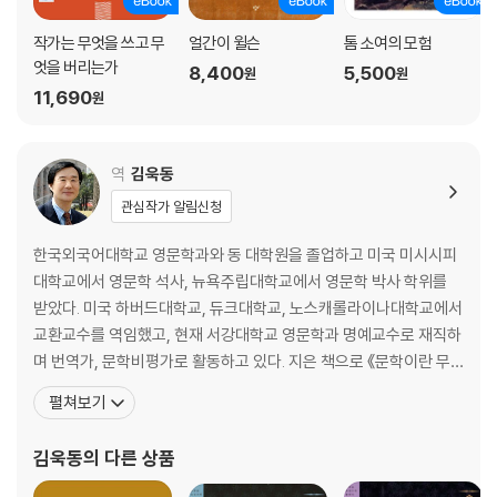
작가는 무엇을 쓰고 무
얼간이 윌슨
톰 소여의 모험
엇을 버리는가
8,400
5,500
원
원
11,690
원
역
김욱동
관심작가 알림신청
한국외국어대학교 영문학과와 동 대학원을 졸업하고 미국 미시시피
대학교에서 영문학 석사, 뉴욕주립대학교에서 영문학 박사 학위를
받았다. 미국 하버드대학교, 듀크대학교, 노스캐롤라이나대학교에서
교환교수를 역임했고, 현재 서강대학교 영문학과 명예교수로 재직하
며 번역가, 문학비평가로 활동하고 있다. 지은 책으로 《문학이란 무
엇인가》 《세계문학이란 무엇인가》 《이양하, 그의 삶과 문학》 《설정
펼쳐보기
식, 분노의 문학》 《비평의 변증법》 《천재와 반역》 등이 있고, 옮긴 책
으로 《앵무새 죽이기》 《호밀밭의 파수꾼》 《위대한 개츠비》 《노인과
김욱동
의 다른 상품
바다》 《이선 프롬》 《아메리카의 비극》 《새장에 갇힌 새