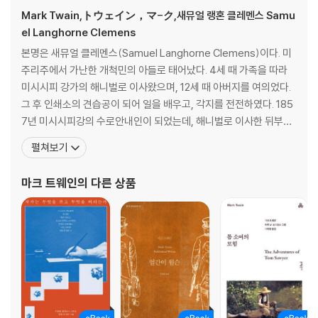
Mark Twain,トウェイン，マ-ク,새뮤얼 랭혼 클레멘스 Samu
el Langhorne Clemens
본명은 새뮤얼 클레멘스(Samuel Langhorne Clemens)이다. 미
주리주에서 가난한 개척민의 아들로 태어났다. 4세 때 가족을 따라
미시시피 강가의 해니벌로 이사왔으며, 12세 때 아버지를 여의었다.
그 후 인쇄소의 견습공이 되어 일을 배우고, 각지를 전전하였다. 185
7년 미시시피강의 수로안내인이 되었는데, 해니벌로 이사한 뒤부터
이 시기까지의 생활과 경험은 후일 작가 형성에 큰 영향을 주었다. 그
펼쳐보기
의 필명인 마크 트웨인은 강의 뱃사람 용어로 안전수역을 나타내는
'두 길'(한 길은 6피트)을 뜻한다. 1861년에 남북전쟁이 터져 수로안
마크 트웨인
의 다른 상품
내인 일자리를 잃고 남군에 들