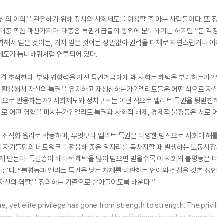
자신의 이익을 관철하기 위해 정치와 사회제도를 이용할 줄 아는 사람들이다. 또
 대중 또한 마찬가지다. 대중은 특권계급들의 행위에 분노하기는 하지만 “돈 걱정
력해서 얻은 것이든, 거저 얻은 것이든 상관없이 권력을 대체로 자연스럽거나 아
 제도가 톱니바퀴처럼 연루되어 있다.
격 추적한다. 부와 영향력을 가진 특권계급에게 왜 사회는 혜택을 부여하는가?
걸 활용해서 자신의 특권을 유지하고 재생산하는가? 엘리트들은 어떤 식으로 자
식으로 반응하는가? 사회제도와 정치구조는 어떤 식으로 엘리트 특권을 뒷받침
로 어떤 영향을 미치는가? 엘리트 특권과 사회적 배제, 경제적 불평등은 서로 
의 조직화 원리로 작동하며, 무엇보다 엘리트 특권은 다양한 방식으로 사회에 해
 자기들만의 네트워크를 활용해 좋은 일자리를 독차지할 때 발생하는 노동시장
하게 만든다. 특권층이 배타적 혜택을 많이 받으면 받을수록 이 사회의 불평등은 
른다. “불평등과 엘리트 특권을 낳는 체제를 비판하는 언어와 주장을 갖춘 성
 자신의 역할을 정의하는 기준으로 받아들이도록 배운다.”
ne, yet elite privilege has gone from strength to strength. The priv
arm, from the everyday slights and humiliations visited on those low