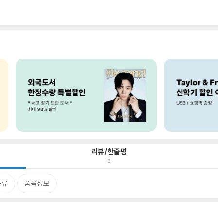
리뷰/한줄평
0
분류
품목정보