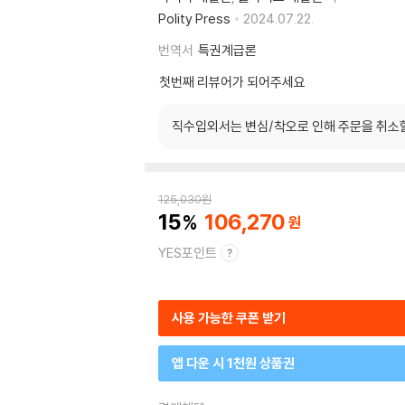
Polity Press
2024.07.22.
번역서
특권계급론
첫번째 리뷰어가 되어주세요
직수입외서는 변심/착오로 인해 주문을 취소
125,030
원
15
106,270
YES포인트
사용 가능한 쿠폰 받기
앱 다운 시 1천원 상품권