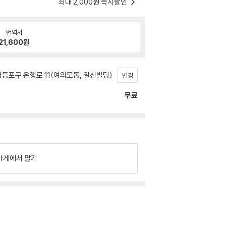
최대 2,000원 즉시할인
번역서
21,600
원
등포구 은행로 11(여의도동, 일신빌딩)
변경
무료
가게에서 팔기