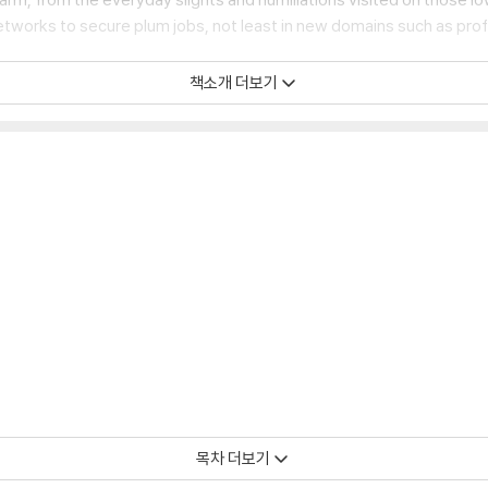
etworks to secure plum jobs, not least in new domains such as prof
ilton show that elite privilege is not a mere by-product of wealth b
책소개 더보기
processes that sustain, legitimise and reproduce elite privilege and
its harmful effects.
wide range of other sources, the authors paint a vivid picture of the m
 exclusive private schools. Ranging across topics as diverse as ‘gla
 Few delves beneath attempts at concealment to expose how the el
목차 더보기