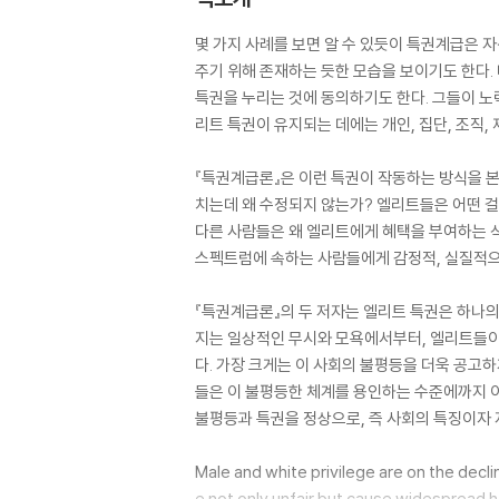
몇 가지 사례를 보면 알 수 있듯이 특권계급은 
주기 위해 존재하는 듯한 모습을 보이기도 한다.
특권을 누리는 것에 동의하기도 한다. 그들이 노
리트 특권이 유지되는 데에는 개인, 집단, 조직,
『특권계급론』은 이런 특권이 작동하는 방식을 본
치는데 왜 수정되지 않는가? 엘리트들은 어떤 
다른 사람들은 왜 엘리트에게 혜택을 부여하는 
스펙트럼에 속하는 사람들에게 감정적, 실질적으
『특권계급론』의 두 저자는 엘리트 특권은 하나
지는 일상적인 무시와 모욕에서부터, 엘리트들이
다. 가장 크게는 이 사회의 불평등을 더욱 공고
들은 이 불평등한 체계를 용인하는 수준에까지 이
불평등과 특권을 정상으로, 즉 사회의 특징이자
Male and white privilege are on the decli
e not only unfair but cause widespread h