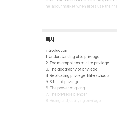
he labour market when elites use their n
In this book, Clive Hamilton and Myra Ham
a whole. They explore the practices and 
ystem, both facilitating it and tolerating 
목차
Building on their original fieldwork and a 
ng in particular the vital role played by
Introduction
rships and super-yachts, The Privileged
1. Understanding elite privilege
2. The micropolitics of elite privilege
3. The geography of privilege
4. Replicating privilege: Elite schools
5. Sites of privilege
6. The power of giving
7. The privilege blender
8. Hiding and justifying privilege
9. Psychic harms
10. Economic and social harms